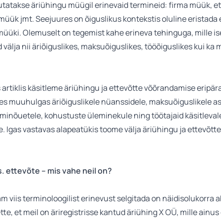
utatakse äriühingu müügil erinevaid termineid: firma müük, e
üük jmt. Seejuures on õiguslikus kontekstis oluline eristada 
müüki. Olemuselt on tegemist kahe erineva tehinguga, mille i
 välja nii äriõiguslikes, maksuõiguslikes, tööõiguslikes kui ka
.
artiklis käsitleme äriühingu ja ettevõtte võõrandamise eripära
s muuhulgas äriõiguslikele nüanssidele, maksuõiguslikele as
minõuetele, kohustuste üleminekule ning töötajaid käsitleval
le. Igas vastavas alapeatükis toome välja äriühingu ja ettevõtt
s. ettevõte – mis vahe neil on?
am viis terminoloogilist erinevust selgitada on näidisolukorra ab
te, et meil on äriregistrisse kantud äriühing X OÜ, mille ainus