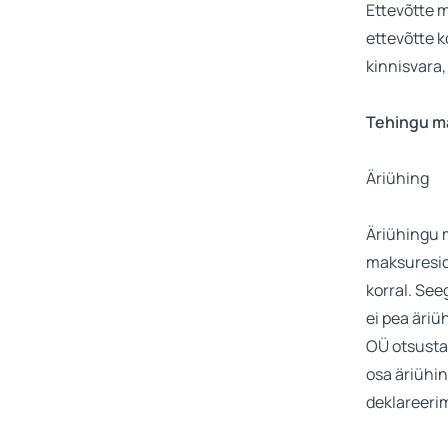
Ettevõtte m
ettevõtte k
kinnisvara,
Tehingu m
Äriühing
Äriühingu 
maksuresid
korral. Se
ei pea äriü
OÜ otsusta
osa äriühin
deklareeri