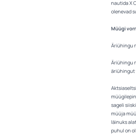
nautida X O
olenevad s
Müügi vor
Äriühingu
Äriühingu m
äriühingut 
Aktsiaselts
müügileping
sageli siisk
müüja müüm
läinuks ala
puhul on o