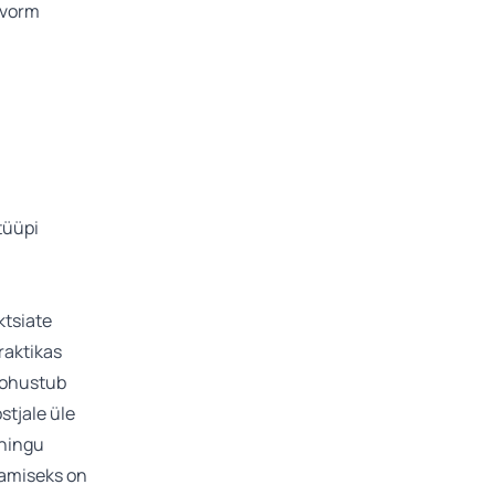
 vorm
tüüpi
ktsiate
raktikas
 kohustub
stjale üle
ühingu
damiseks on