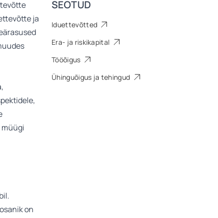
SEOTUD
ttevõtte
ettevõtte ja
Iduettevõtted
seärasused
Era- ja riskikapital
 muudes
Tööõigus
Ühinguõigus ja tehingud
,
pektidele,
e
e müügi
il.
 osanik on