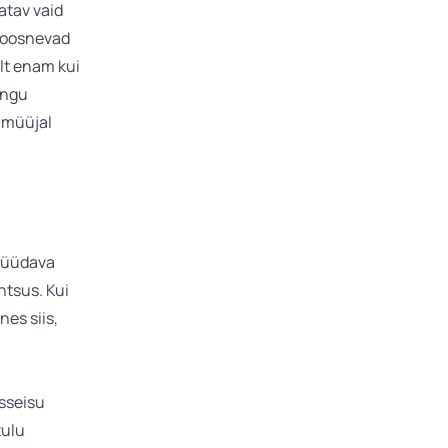
atav vaid
 koosnevad
elt enam kui
ingu
t müüjal
 müüdava
ntsus. Kui
es siis,
sseisu
tulu