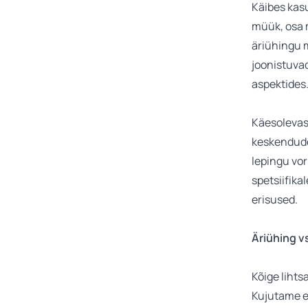
Käibes kas
müük, osa m
äriühingu 
joonistuvad
aspektides
Käesolevas 
keskendude
lepingu vor
spetsiifika
erisused.
Äriühing v
Kõige lihts
Kujutame et