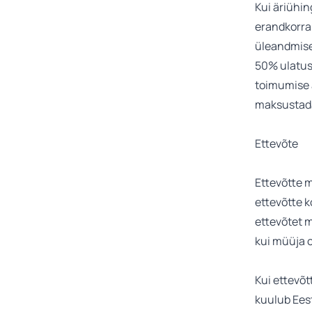
Kui äriühi
erandkorra
üleandmise 
50% ulatuse
toimumise a
maksustada
Ettevõte
Ettevõtte 
ettevõtte k
ettevõtet 
kui müüja o
Kui ettevõ
kuulub Eest