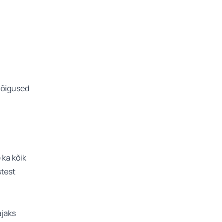
k õigused
 ka kõik
stest
ajaks