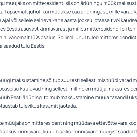
ngu müüjaks on mitteresident, siis on äriühingu müük maksust
s. Täpsemalt juhul, kui müüakse osa äriühingust, mille varad
ajal või sellele eelneva kahe aasta jooksul otseselt või kauds
s Eestis asuvast kinnisvarast ja milles mitteresidendil oli teh
jal vähemalt 10% osalus. Sellisel juhul tuleb mitteresidendis
 saadud tulu Eestis.
müügi maksustamine sõltub suuresti sellest, mis tüüpi varad
oosseisu kuuluvad ning sellest, milline on müüja maksureside
müüb Eesti äriühing, toimub maksustamine müüja tasandil üksn
tsustab tulevikus kasumit jaotada.
tte müüjaks on mitteresident ning müüdava ettevõtte vara koo
is asuv kinnisvara, kuulub sellise kinnisvara müügist saadud 