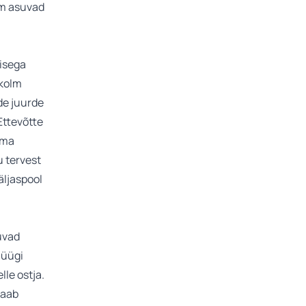
lm asuvad
misega
 kolm
de juurde
Ettevõtte
uma
u tervest
äljaspool
uvad
müügi
lle ostja.
saab