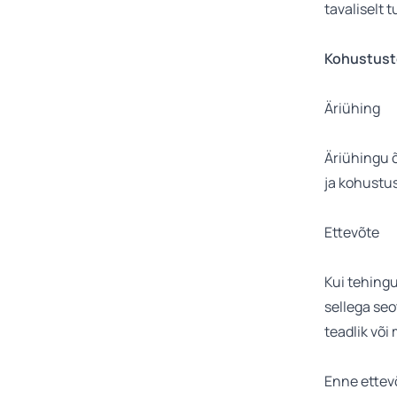
tavaliselt 
Kohustust
Äriühing
Äriühingu õ
ja kohustus
Ettevõte
Kui tehingu
sellega seo
teadlik või 
Enne ettev