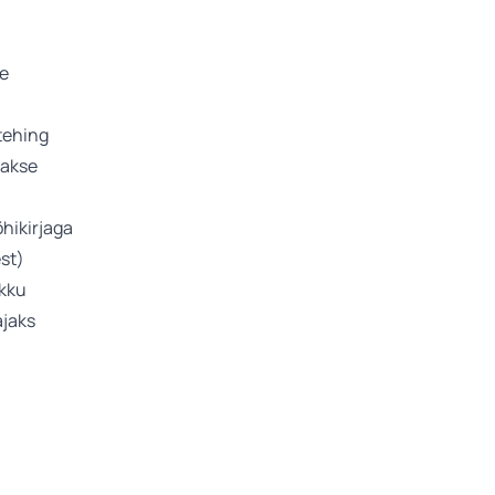
te
tehing
takse
hikirjaga
st)
ikku
ajaks