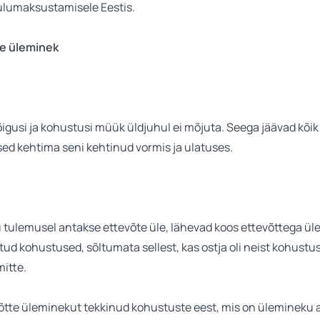
tulumaksustamisele Eestis.
e üleminek
igusi ja kohustusi müük üldjuhul ei mõjuta. Seega jäävad kõi
ed kehtima seni kehtinud vormis ja ulatuses.
 tulemusel antakse ettevõte üle, lähevad koos ettevõttega üle
tud kohustused, sõltumata sellest, kas ostja oli neist kohustu
mitte.
õtte üleminekut tekkinud kohustuste eest, mis on ülemineku 