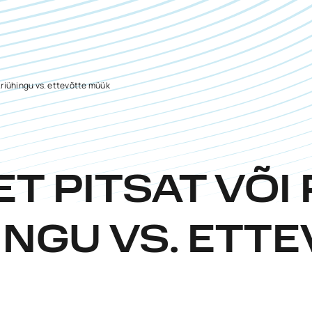
Äriühingu vs. ettevõtte müük
T PITSAT VÕI
INGU VS. ETT