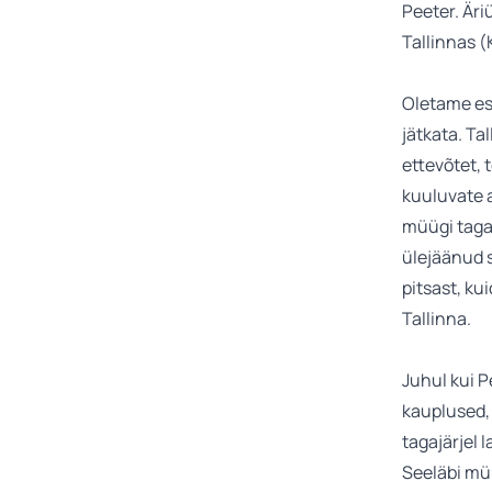
Peeter. Är
Tallinnas (K
Oletame es
jätkata. T
ettevõtet, 
kuuluvate a
müügi taga
ülejäänud s
pitsast, ku
Tallinna.
Juhul kui 
kauplused,
tagajärjel 
Seeläbi müü