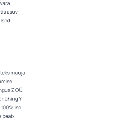
 vara
tis asuv
lsed.
iteks müüja
tamise
ingus Z OÜ,
äriühing Y
 100%lise
ta peab