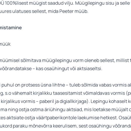
Ü 100%lisest müügist saadud vilju. Müügilepingu sisu ja selle
uures ulatuses sellest, mida Peeter müüb.
mistamine
 müük
üümisel sõlmitava müügilepingu vorm oleneb sellest, millist 
võõrandatakse – kas osaühingut või aktsiaseltsi.
i puhul on protsess üsna lihtne – tuleb sõlmida vabas vormis a
, s.o vähemalt kirjalikku taasesitamist võimaldavas vormis (p
i kirjalikus vormis – paberil ja digiallkirjaga). Lepingu kohaselt
a ning ostja ostma äriühingu aktsiad, mis loetakse müüjalt o
tes aktsiate ostja väärtpaberikontole laekumise hetkest. Osa
lukord paraku mõnevõrra keerulisem, sest osaühingu võõran