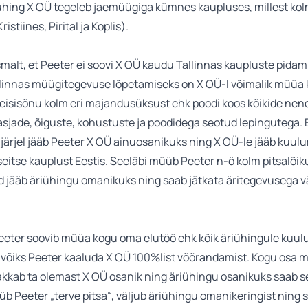
iühing X OÜ tegeleb jaemüügiga kümnes kaupluses, millest ko
ristiines, Pirital ja Koplis).
malt, et Peeter ei soovi X OÜ kaudu Tallinnas kaupluste pida
allinnas müügitegevuse lõpetamiseks on X OÜ-l võimalik müüa
teisisõnu kolm eri majandusüksust ehk poodi koos kõikide nen
sjade, õiguste, kohustuste ja poodidega seotud lepingutega. 
järjel jääb Peeter X OÜ ainuosanikuks ning X OÜ-le jääb kuul
eitse kauplust Eestis. Seeläbi müüb Peeter n-ö kolm pitsalõik
id jääb äriühingu omanikuks ning saab jätkata äritegevusega v
Peeter soovib müüa kogu oma elutöö ehk kõik äriühingule kuul
 võiks Peeter kaaluda X OÜ 100%list võõrandamist. Kogu osa 
lakkab ta olemast X OÜ osanik ning äriühingu osanikuks saab se
b Peeter „terve pitsa“, väljub äriühingu omanikeringist ning 