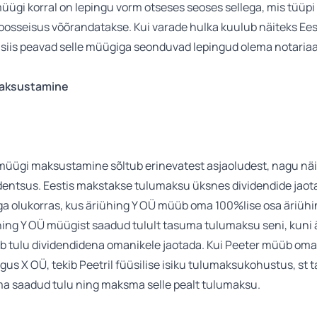
üügi korral on lepingu vorm otseses seoses sellega, mis tüüpi
oosseisus võõrandatakse. Kui varade hulka kuulub näiteks Ees
 siis peavad selle müügiga seonduvad lepingud olema notariaa
aksustamine
müügi maksustamine sõltub erinevatest asjaoludest, nagu nä
entsus. Eestis makstakse tulumaksu üksnes dividendide jao
ega olukorras, kus äriühing Y OÜ müüb oma 100%lise osa äriüh
hing Y OÜ müügist saadud tulult tasuma tulumaksu seni, kuni 
b tulu dividendidena omanikele jaotada. Kui Peeter müüb oma
gus X OÜ, tekib Peetril füüsilise isiku tulumaksukohustus, st 
ma saadud tulu ning maksma selle pealt tulumaksu.