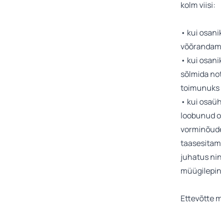
kolm viisi:
• kui osani
võõrandam
• kui osani
sõlmida not
toimunuks a
• kui osaüh
loobunud o
vorminõude
taasesitami
juhatus nin
müügilepin
Ettevõtte 