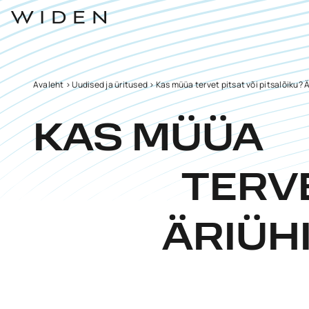
Avaleht
>
Uudised ja üritused
>
Kas müüa tervet pitsat või pitsalõiku? 
KAS MÜÜA
TERVE
ÄRIÜH