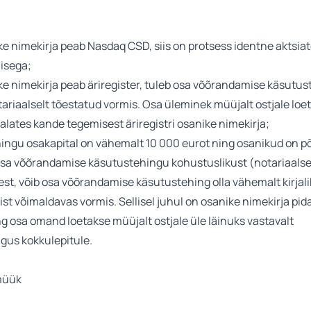
ke nimekirja peab Nasdaq CSD, siis on protsess identne aktsia
isega;
ke nimekirja peab äriregister, tuleb osa võõrandamise käsutus
ariaalselt tõestatud vormis. Osa üleminek müüjalt ostjale loe
lates kande tegemisest äriregistri osanike nimekirja;
ingu osakapital on vähemalt 10 000 eurot ning osanikud on põ
sa võõrandamise käsutustehingu kohustuslikust (notariaalse
st, võib osa võõrandamise käsutustehing olla vähemalt kirjal
st võimaldavas vormis. Sellisel juhul on osanike nimekirja pid
g osa omand loetakse müüjalt ostjale üle läinuks vastavalt
gus kokkulepitule.
müük