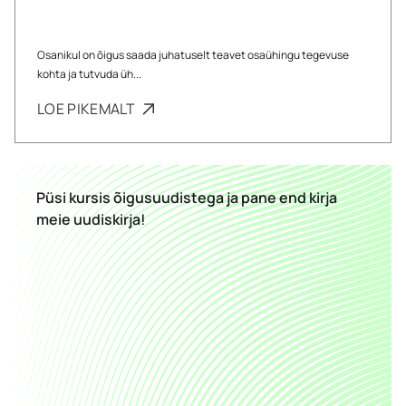
Osanikul on õigus saada juhatuselt teavet osaühingu tegevuse
kohta ja tutvuda üh...
LOE PIKEMALT
Püsi kursis õigusuudistega ja pane end kirja
meie uudiskirja!