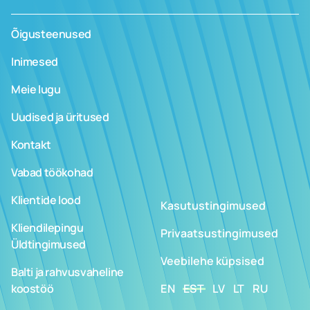
Õigusteenused
Inimesed
Meie lugu
Uudised ja üritused
Kontakt
Vabad töökohad
Klientide lood
Kasutustingimused
Kliendilepingu
Privaatsustingimused
Üldtingimused
Veebilehe küpsised
Balti ja rahvusvaheline
koostöö
EN
EST
LV
LT
RU