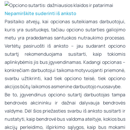
Nepamirškite suderinti iš anksto
Pasitaiko atvejų, kai opcionas suteikiamas darbuotojui,
kuris yra susituokęs, tačiau opciono sutarties galiojimo
metu yra pradedamas santuokos nutraukimo procesas.
Vertėtų pasiruošti iš anksto – jau sudarant opciono
sutartį rekomenduojama susitarti, kaip tokiomis
aplinkybėmis jis bus įgyvendinamas. Kadangi opcionas –
konkrečiam darbuotojui taikoma motyvuojanti priemonė,
svarbu užtikrinti, kad tiek opciono teisė, tiek opciono
akcijos būtų laikomos asmenine darbuotojo nuosavybe.
Be to, įgyvendinus opciono sutartį darbuotojas tampa
bendrovės akcininku ir dažnai dalyvauja bendrovės
valdyme. Dėl šios priežasties svarbu iš anksto susitarti ir
nustatyti, kaip bendrovė bus valdoma ateityje, kokios bus
akcijų perleidimo, išpirkimo sąlygos, kaip bus mokami