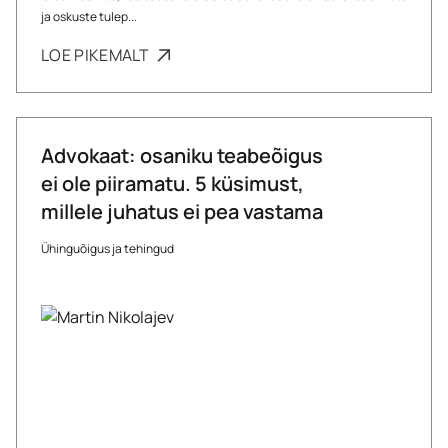
ja oskuste tulep...
LOE PIKEMALT
Advokaat: osaniku teabeõigus
ei ole piiramatu. 5 küsimust,
millele juhatus ei pea vastama
Ühinguõigus ja tehingud