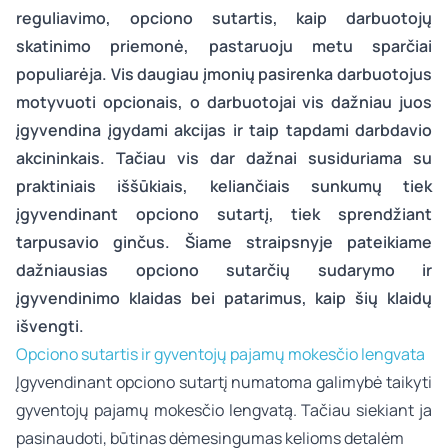
reguliavimo, opciono sutartis, kaip darbuotojų
skatinimo priemonė, pastaruoju metu sparčiai
populiarėja. Vis daugiau įmonių pasirenka darbuotojus
motyvuoti opcionais, o darbuotojai vis dažniau juos
įgyvendina įgydami akcijas ir taip tapdami darbdavio
akcininkais. Tačiau vis dar dažnai susiduriama su
praktiniais iššūkiais, keliančiais sunkumų tiek
įgyvendinant opciono sutartį, tiek sprendžiant
tarpusavio ginčus. Šiame straipsnyje pateikiame
dažniausias opciono sutarčių sudarymo ir
įgyvendinimo klaidas bei patarimus, kaip šių klaidų
išvengti.
Opciono sutartis ir gyventojų pajamų mokesčio lengvata
Įgyvendinant opciono sutartį numatoma galimybė taikyti
gyventojų pajamų mokesčio lengvatą. Tačiau siekiant ja
pasinaudoti, būtinas dėmesingumas kelioms detalėm