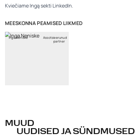
Kviečiame Ingą sekti
LinkedIn
.
MEESKONNA PEAMISED LIIKMED
Inga Neniškė
Assotsieerunud
partner
MUUD
UUDISED JA SÜNDMUSED