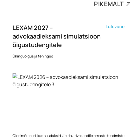
PIKEMALT
LEXAM 2027 –
tulevane
advokaadieksami simulatsioon
õigustudengitele
Ühinguõigus ja tehingud
Oled mõelnud, kas suudaksid läbida advokaadile omaste teadmiste