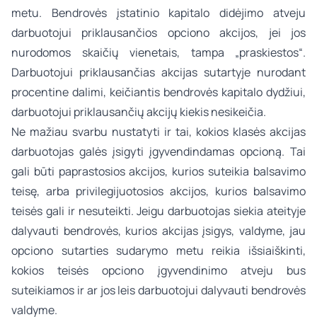
metu. Bendrovės įstatinio kapitalo didėjimo atveju
darbuotojui priklausančios opciono akcijos, jei jos
nurodomos skaičių vienetais, tampa „praskiestos“.
Darbuotojui priklausančias akcijas sutartyje nurodant
procentine dalimi, keičiantis bendrovės kapitalo dydžiui,
darbuotojui priklausančių akcijų kiekis nesikeičia.
Ne mažiau svarbu nustatyti ir tai, kokios klasės akcijas
darbuotojas galės įsigyti įgyvendindamas opcioną. Tai
gali būti paprastosios akcijos, kurios suteikia balsavimo
teisę, arba privilegijuotosios akcijos, kurios balsavimo
teisės gali ir nesuteikti. Jeigu darbuotojas siekia ateityje
dalyvauti bendrovės, kurios akcijas įsigys, valdyme, jau
opciono sutarties sudarymo metu reikia išsiaiškinti,
kokios teisės opciono įgyvendinimo atveju bus
suteikiamos ir ar jos leis darbuotojui dalyvauti bendrovės
valdyme.