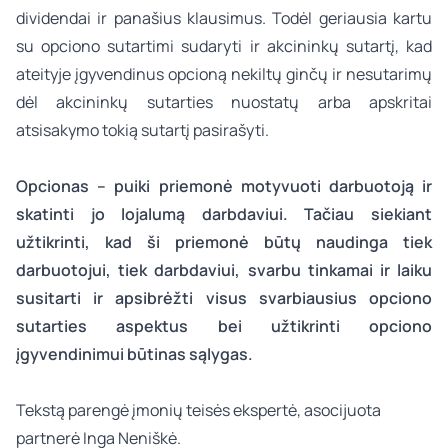
dividendai ir panašius klausimus. Todėl geriausia kartu
su opciono sutartimi sudaryti ir akcininkų sutartį, kad
ateityje įgyvendinus opcioną nekiltų ginčų ir nesutarimų
dėl akcininkų sutarties nuostatų arba apskritai
atsisakymo tokią sutartį pasirašyti.
Opcionas – puiki priemonė motyvuoti darbuotoją ir
skatinti jo lojalumą darbdaviui. Tačiau siekiant
užtikrinti, kad ši priemonė būtų naudinga tiek
darbuotojui, tiek darbdaviui, svarbu tinkamai ir laiku
susitarti ir apsibrėžti visus svarbiausius opciono
sutarties aspektus bei užtikrinti opciono
įgyvendinimui būtinas sąlygas.
Tekstą parengė
įmonių teisės
ekspertė, asocijuota
partnerė
Inga Neniškė
.