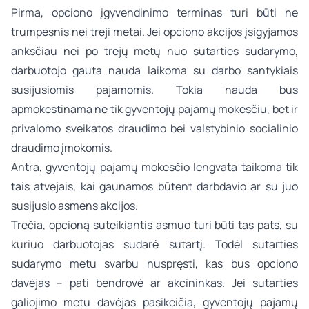
Pirma, opciono įgyvendinimo terminas turi būti ne
trumpesnis nei treji metai. Jei opciono akcijos įsigyjamos
anksčiau nei po trejų metų nuo sutarties sudarymo,
darbuotojo gauta nauda laikoma su darbo santykiais
susijusiomis pajamomis. Tokia nauda bus
apmokestinama ne tik gyventojų pajamų mokesčiu, bet ir
privalomo sveikatos draudimo bei valstybinio socialinio
draudimo įmokomis.
Antra, gyventojų pajamų mokesčio lengvata taikoma tik
tais atvejais, kai gaunamos būtent darbdavio ar su juo
susijusio asmens akcijos.
Trečia, opcioną suteikiantis asmuo turi būti tas pats, su
kuriuo darbuotojas sudarė sutartį. Todėl sutarties
sudarymo metu svarbu nuspręsti, kas bus opciono
davėjas – pati bendrovė ar akcininkas. Jei sutarties
galiojimo metu davėjas pasikeičia, gyventojų pajamų