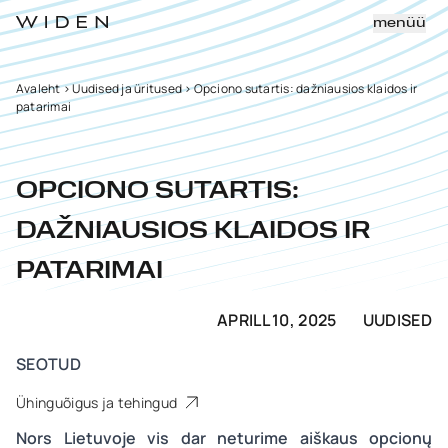
menüü
Avaleht
>
Uudised ja üritused
>
Opciono sutartis: dažniausios klaidos ir
patarimai
OPCIONO SUTARTIS:
DAŽNIAUSIOS KLAIDOS IR
PATARIMAI
APRILL 10, 2025
UUDISED
SEOTUD
Ühinguõigus ja tehingud
Nors Lietuvoje vis dar neturime aiškaus opcionų