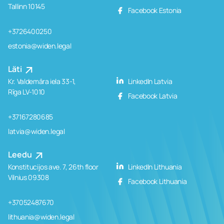
Tallinn 10145
Facebook Estonia
+3726400250
estonia@widen.legal
Läti
Kr. Valdemāra iela 33-1,
LinkedIn Latvia
Rīga LV-1010
Facebook Latvia
+37167280685
latvia@widen.legal
Leedu
Konstitucijos ave. 7, 26th floor
LinkedIn Lithuania
Vilnius 09308
Facebook Lithuania
+37052487670
lithuania@widen.legal