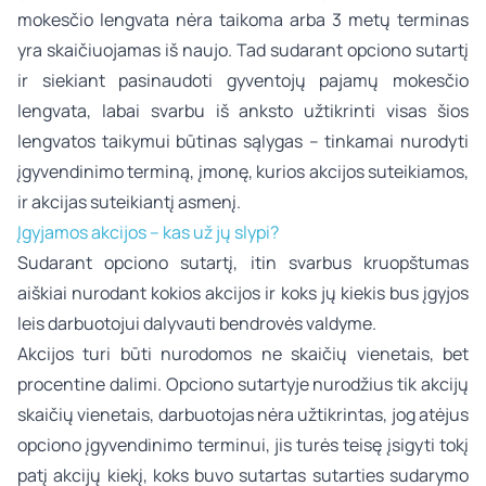
mokesčio lengvata nėra taikoma arba 3 metų terminas
yra skaičiuojamas iš naujo. Tad sudarant opciono sutartį
ir siekiant pasinaudoti gyventojų pajamų mokesčio
lengvata, labai svarbu iš anksto užtikrinti visas šios
lengvatos taikymui būtinas sąlygas – tinkamai nurodyti
įgyvendinimo terminą, įmonę, kurios akcijos suteikiamos,
ir akcijas suteikiantį asmenį.
Įgyjamos akcijos – kas už jų slypi?
Sudarant opciono sutartį, itin svarbus kruopštumas
aiškiai nurodant kokios akcijos ir koks jų kiekis bus įgyjos
leis darbuotojui dalyvauti bendrovės valdyme.
Akcijos turi būti nurodomos ne skaičių vienetais, bet
procentine dalimi. Opciono sutartyje nurodžius tik akcijų
skaičių vienetais, darbuotojas nėra užtikrintas, jog atėjus
opciono įgyvendinimo terminui, jis turės teisę įsigyti tokį
patį akcijų kiekį, koks buvo sutartas sutarties sudarymo