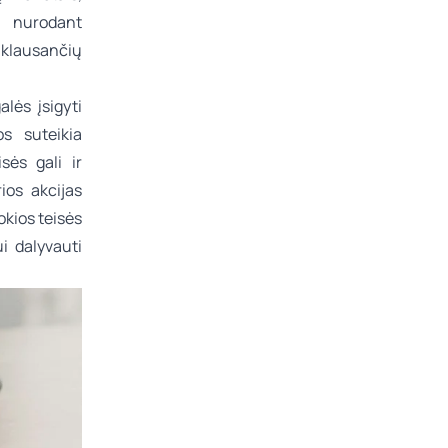
e nurodant
riklausančių
lės įsigyti
os suteikia
sės gali ir
ios akcijas
okios teisės
i dalyvauti