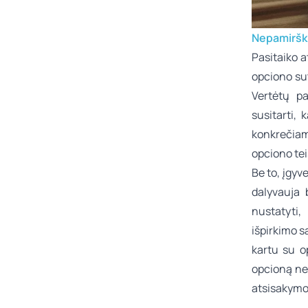
Nepamirški
Pasitaiko a
opciono su
Vertėtų p
susitarti,
konkrečiam
opciono te
Be to, įgy
dalyvauja 
nustatyti,
išpirkimo s
kartu su o
opcioną nek
atsisakymo 