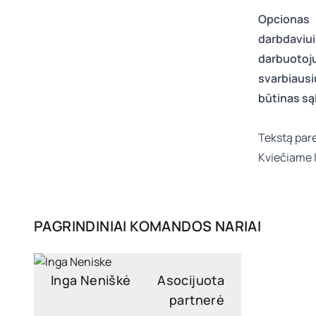
Opcionas 
darbdaviu
darbuotojui
svarbiausi
būtinas są
Tekstą pa
Kviečiame 
PAGRINDINIAI KOMANDOS NARIAI
Inga Neniškė
Asocijuota
partnerė