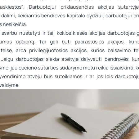
askiestos“. Darbuotojui priklausančias akcijas sutartyj
dalimi, keičiantis bendrovės kapitalo dydžiui, darbuotojui p
s nesikeičia.
svarbu nustatyti ir tai, kokios klasės akcijas darbuotojas ga
amas opcioną. Tai gali būti paprastosios akcijos, kuri
teisę, arba privilegijuotosios akcijos, kurios balsavimo tei
. Jeigu darbuotojas siekia ateityje dalyvauti bendrovės, kur
dyme, jau opciono sutarties sudarymo metu reikia išsiaiškinti, k
yvendinimo atveju bus suteikiamos ir ar jos leis darbuotoju
valdyme.