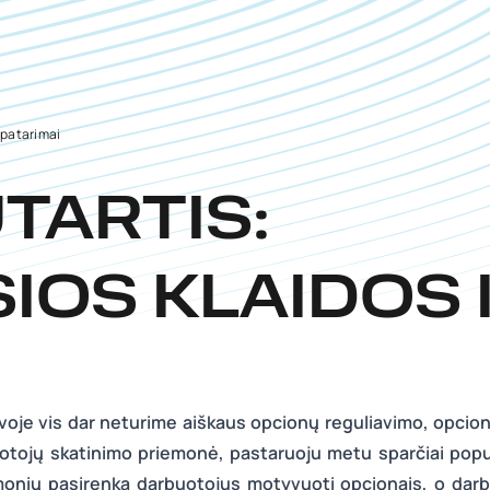
 patarimai
TARTIS:
IOS KLAIDOS 
voje vis dar neturime aiškaus opcionų reguliavimo, opcion
otojų skatinimo priemonė, pastaruoju metu sparčiai popul
onių pasirenka darbuotojus motyvuoti opcionais, o darb