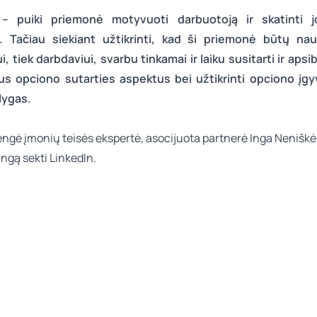
– puiki priemonė motyvuoti darbuotoją ir skatinti j
i. Tačiau siekiant užtikrinti, kad ši priemonė būtų nau
, tiek darbdaviui, svarbu tinkamai ir laiku susitarti ir apsi
us opciono sutarties aspektus bei užtikrinti opciono įg
lygas.
rengė
įmonių teisės
ekspertė, asocijuota partnerė
Inga Neniškė
Ingą sekti
LinkedIn
.