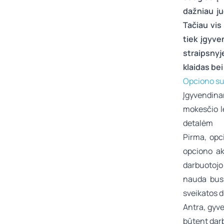
dažniau ju
Tačiau vis
tiek įgyve
straipsnyj
klaidas bei
Opciono su
Įgyvendin
mokesčio l
detalėm
Pirma, opc
opciono ak
darbuotojo
nauda bus
sveikatos d
Antra, gyv
būtent darb