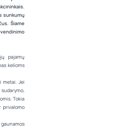
kcininkais.
ais sunkumų
nčus. Šiame
gyvendinimo
ojų pajamų
mas kelioms
 metai. Jei
s sudarymo,
omis. Tokia
 privalomo
ai gaunamos