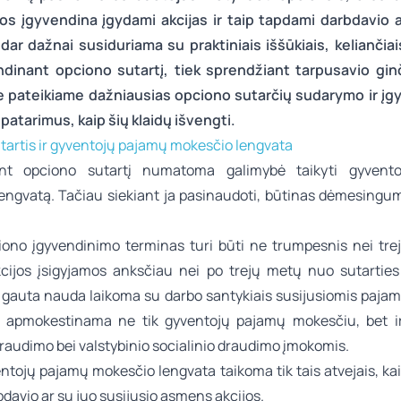
os įgyvendina įgydami akcijas ir taip tapdami darbdavio a
 dar dažnai susiduriama su praktiniais iššūkiais, kelianči
ndinant opciono sutartį, tiek sprendžiant tarpusavio gi
e pateikiame dažniausias opciono sutarčių sudarymo ir į
 patarimus, kaip šių klaidų išvengti.
tartis ir gyventojų pajamų mokesčio lengvata
ant opciono sutartį numatoma galimybė taikyti gyvent
engvatą. Tačiau siekiant ja pasinaudoti, būtinas dėmesingu
iono įgyvendinimo terminas turi būti ne trumpesnis nei treji
cijos įsigyjamos anksčiau nei po trejų metų nuo sutartie
 gauta nauda laikoma su darbo santykiais susijusiomis pajam
 apmokestinama ne tik gyventojų pajamų mokesčiu, bet ir
raudimo bei valstybinio socialinio draudimo įmokomis.
entojų pajamų mokesčio lengvata taikoma tik tais atvejais, k
davio ar su juo susijusio asmens akcijos.