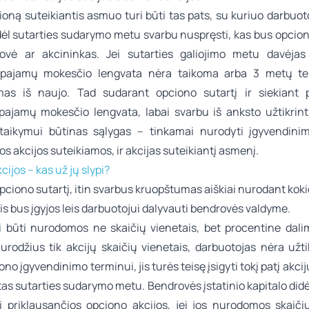
ioną suteikiantis asmuo turi būti tas pats, su kuriuo darbuo
odėl sutarties sudarymo metu svarbu nuspręsti, kas bus opcion
ovė ar akcininkas. Jei sutarties galiojimo metu davėjas 
 pajamų mokesčio lengvata nėra taikoma arba 3 metų te
mas iš naujo. Tad sudarant opciono sutartį ir siekiant 
pajamų mokesčio lengvata, labai svarbu iš anksto užtikrinti
taikymui būtinas sąlygas – tinkamai nurodyti įgyvendini
os akcijos suteikiamos, ir akcijas suteikiantį asmenį.
cijos – kas už jų slypi?
ciono sutartį, itin svarbus kruopštumas aiškiai nurodant kokio
kis bus įgyjos leis darbuotojui dalyvauti bendrovės valdyme.
ri būti nurodomos ne skaičių vienetais, bet procentine dali
urodžius tik akcijų skaičių vienetais, darbuotojas nėra užti
no įgyvendinimo terminui, jis turės teisę įsigyti tokį patį akcij
as sutarties sudarymo metu. Bendrovės įstatinio kapitalo did
i priklausančios opciono akcijos, jei jos nurodomos skaičių