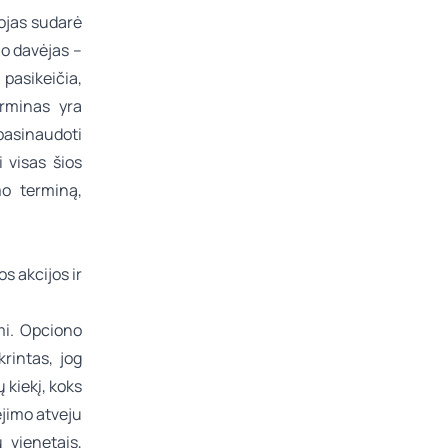
tojas sudarė
o davėjas –
pasikeičia,
rminas yra
pasinaudoti
 visas šios
mo terminą,
s akcijos ir
mi. Opciono
krintas, jog
ų kiekį, koks
ėjimo atveju
 vienetais,