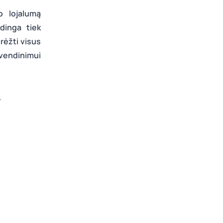
o lojalumą
dinga tiek
brėžti visus
yvendinimui
.