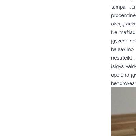
tampa „pr
procentine 
akcijų kieki
Ne mažiau 
įgyvendind
balsavimo 
nesuteikti
įsigys, val
opciono įg
bendrovės 