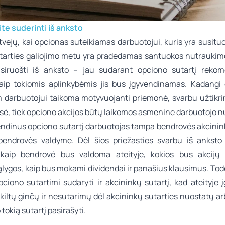
te suderinti iš anksto
tvejų, kai opcionas suteikiamas darbuotojui, kuris yra susitu
tarties galiojimo metu yra pradedamas santuokos nutraukim
asiruošti iš anksto – jau sudarant opciono sutartį reko
 kaip tokiomis aplinkybėmis jis bus įgyvendinamas. Kadangi
 darbuotojui taikoma motyvuojanti priemonė, svarbu užtikrint
isė, tiek opciono akcijos būtų laikomos asmenine darbuotojo 
vendinus opciono sutartį darbuotojas tampa bendrovės akcinink
bendrovės valdyme. Dėl šios priežasties svarbu iš anksto s
 kaip bendrovė bus valdoma ateityje, kokios bus akcijų 
ąlygos, kaip bus mokami dividendai ir panašius klausimus. Tod
pciono sutartimi sudaryti ir akcininkų sutartį, kad ateityje 
iltų ginčų ir nesutarimų dėl akcininkų sutarties nuostatų ar
tokią sutartį pasirašyti.