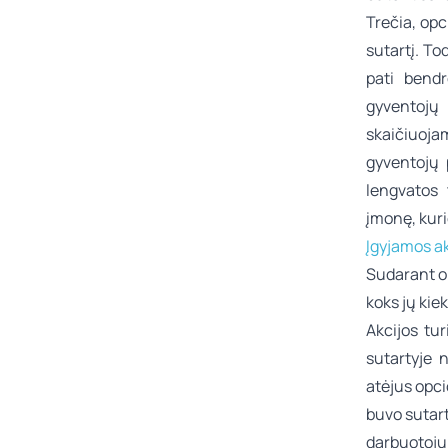
Trečia, opc
sutartį. T
pati bendr
gyventojų
skaičiuoja
gyventojų 
lengvatos 
įmonę, kuri
Įgyjamos ak
Sudarant op
koks jų kie
Akcijos tu
sutartyje n
atėjus opcio
buvo sutart
darbuotoju