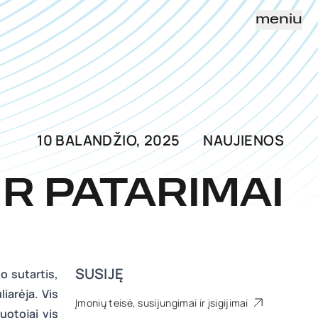
meniu
10 BALANDŽIO, 2025
NAUJIENOS
IR PATARIMAI
SUSIJĘ
o sutartis,
iarėja. Vis
Įmonių teisė, susijungimai ir įsigijimai
uotojai vis