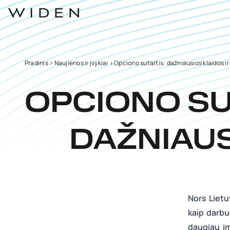
Pradinis
>
Naujienos ir įvykiai
>
Opciono sutartis: dažniausios klaidos ir
OPCIONO SU
DAŽNIAUS
Nors Lietu
kaip darbu
daugiau įm