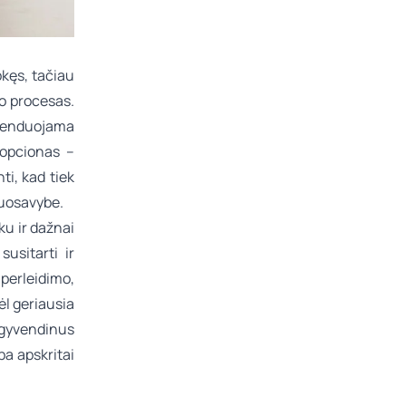
okęs, tačiau
o procesas.
menduojama
 opcionas –
i, kad tiek
nuosavybe.
u ir dažnai
usitarti ir
perleidimo,
ėl geriausia
įgyvendinus
ba apskritai