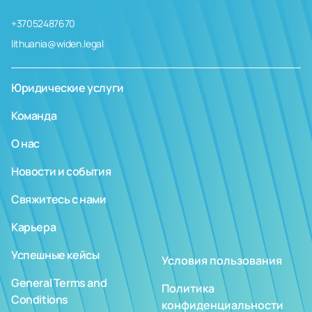
+37052487670
lithuania@widen.legal
Юридические услуги
Команда
О нас
Новости и события
Свяжитесь с нами
Карьера
Успешные кейсы
Условия пользования
General Terms and
Политика
Conditions
конфиденциальности