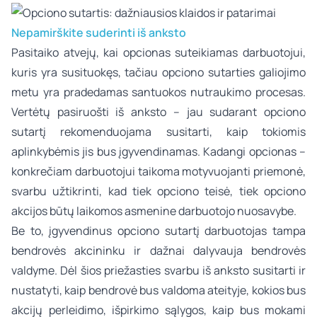
Nepamirškite suderinti iš anksto
Pasitaiko atvejų, kai opcionas suteikiamas darbuotojui,
kuris yra susituokęs, tačiau opciono sutarties galiojimo
metu yra pradedamas santuokos nutraukimo procesas.
Vertėtų pasiruošti iš anksto – jau sudarant opciono
sutartį rekomenduojama susitarti, kaip tokiomis
aplinkybėmis jis bus įgyvendinamas. Kadangi opcionas –
konkrečiam darbuotojui taikoma motyvuojanti priemonė,
svarbu užtikrinti, kad tiek opciono teisė, tiek opciono
akcijos būtų laikomos asmenine darbuotojo nuosavybe.
Be to, įgyvendinus opciono sutartį darbuotojas tampa
bendrovės akcininku ir dažnai dalyvauja bendrovės
valdyme. Dėl šios priežasties svarbu iš anksto susitarti ir
nustatyti, kaip bendrovė bus valdoma ateityje, kokios bus
akcijų perleidimo, išpirkimo sąlygos, kaip bus mokami