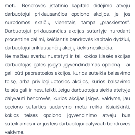
metu. Bendrovės įstatinio kapitalo didėjimo atveju
darbuotojui priklausančios opciono akcijos, jei jos
nurodomos skaičių vienetais, tampa „praskiestos“.
Darbuotojui priklausančias akcijas sutartyje nurodant
procentine dalimi, keičiantis bendrovės kapitalo dydžiui,
darbuotojui priklausančių akcijų kiekis nesikeičia.
Ne mažiau svarbu nustatyti ir tai, kokios klasės akcijas
darbuotojas galės įsigyti įgyvendindamas opcioną. Tai
gali būti paprastosios akcijos, kurios suteikia balsavimo
teisę, arba privilegijuotosios akcijos, kurios balsavimo
teisės gali ir nesuteikti. Jeigu darbuotojas siekia ateityje
dalyvauti bendrovės, kurios akcijas įsigys, valdyme, jau
opciono sutarties sudarymo metu reikia išsiaiškinti,
kokios teisės opciono įgyvendinimo atveju bus
suteikiamos ir ar jos leis darbuotojui dalyvauti bendrovės
valdyme.