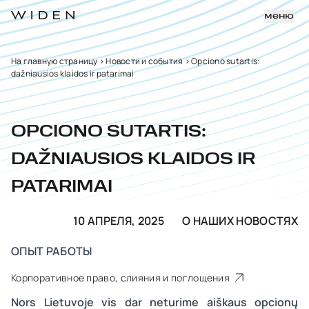
меню
На главную страницу
>
Новости и события
>
Opciono sutartis:
dažniausios klaidos ir patarimai
OPCIONO SUTARTIS:
DAŽNIAUSIOS KLAIDOS IR
PATARIMAI
10 АПРЕЛЯ, 2025
О НАШИХ НОВОСТЯХ
ОПЫТ РАБОТЫ
Корпоративное право, слияния и поглощения
Nors Lietuvoje vis dar neturime aiškaus opcionų