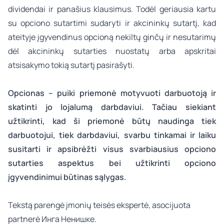
dividendai ir panašius klausimus. Todėl geriausia kartu
su opciono sutartimi sudaryti ir akcininkų sutartį, kad
ateityje įgyvendinus opcioną nekiltų ginčų ir nesutarimų
dėl akcininkų sutarties nuostatų arba apskritai
atsisakymo tokią sutartį pasirašyti.
Opcionas – puiki priemonė motyvuoti darbuotoją ir
skatinti jo lojalumą darbdaviui. Tačiau siekiant
užtikrinti, kad ši priemonė būtų naudinga tiek
darbuotojui, tiek darbdaviui, svarbu tinkamai ir laiku
susitarti ir apsibrėžti visus svarbiausius opciono
sutarties aspektus bei užtikrinti opciono
įgyvendinimui būtinas sąlygas.
Tekstą parengė
įmonių teisės
ekspertė, asocijuota
partnerė
Инга Ненишке
.