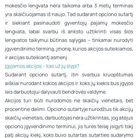
mokesčio lengvata nėra taikoma arba 3 metų terminas
yra skaičiuojamas iš naujo. Tad sudarant opciono sutartį
ir siekiant pasinaudoti gyventojų pajamų mokesčio
lengvata, labai svarbu iš anksto užtikrinti visas šios
lengvatos taikymui būtinas sąlygas – tinkamai nurodyti
įgyvendinimo terminą, įmonę, kurios akcijos suteikiamos,
ir akcijas suteikiantį asmenį.
Įgyjamos akcijos – kas už jų slypi?
Sudarant opciono sutartį, itin svarbus kruopštumas
aiškiai nurodant kokios akcijos ir koks jų kiekis bus įgyjos
leis darbuotojui dalyvauti bendrovės valdyme.
Akcijos turi būti nurodomos ne skaičių vienetais, bet
procentine dalimi. Opciono sutartyje nurodžius tik akcijų
skaičių vienetais, darbuotojas nėra užtikrintas, jog atėjus
opciono įgyvendinimo terminui, jis turės teisę įsigyti tokį
patį akcijų kiekį, koks buvo sutartas sutarties sudarymo