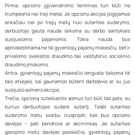
Pirma, opciono įgyvendinimo terminas turi būti ne
trumpesnis nei treji metai. Jei opciono akcijos įsigyjamos
anksčiau nei po trejų metų nuo sutarties sudarymo,
darbuotojo gauta nauda laikoma su darbo santykiais
susijusiomis pajamomis. Tokia nauda bus
apmokestinama ne tik gyventojų pajamų mokesčiu, bet ir
privalomo sveikatos draudimo bei valstybinio socialinio
draudimo įmokomis.
Antra, gyventojų pajamų mokesčio lengvata taikoma tik
tais atvejais, kai gaunamos būtent darbdavio ar su juo
susijusio asmens akcijos.
Trečia, opcioną suteikiantis asmuo turi būti tas pats, su
kuriuo darbuotojas sudarė sutartį. Todėl sutarties
sudarymo metu svarbu nuspręsti, kas bus opciono
davėjas – pati bendrovė ar akcininkas. Jei sutarties
galiojimo metu davėjas pasikeičia, gyventojų pajamų