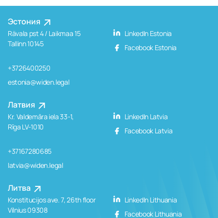
Эстония
Rävala pst 4 / Laikmaa 15
LinkedIn Estonia
Tallinn 10145
Facebook Estonia
+3726400250
estonia@widen.legal
Латвия
Kr. Valdemāra iela 33-1,
LinkedIn Latvia
Rīga LV-1010
Facebook Latvia
+37167280685
latvia@widen.legal
Литва
Konstitucijos ave. 7, 26th floor
LinkedIn Lithuania
Vilnius 09308
Facebook Lithuania