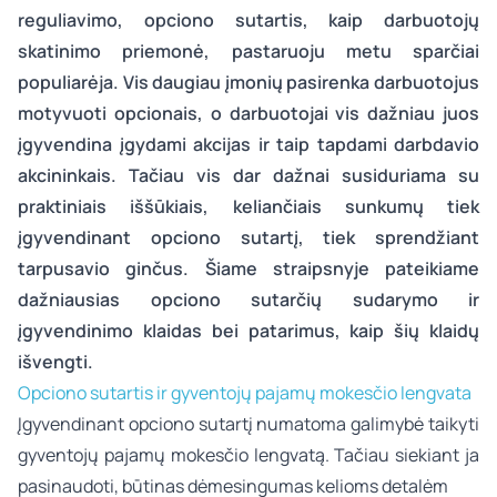
reguliavimo, opciono sutartis, kaip darbuotojų
skatinimo priemonė, pastaruoju metu sparčiai
populiarėja. Vis daugiau įmonių pasirenka darbuotojus
motyvuoti opcionais, o darbuotojai vis dažniau juos
įgyvendina įgydami akcijas ir taip tapdami darbdavio
akcininkais. Tačiau vis dar dažnai susiduriama su
praktiniais iššūkiais, keliančiais sunkumų tiek
įgyvendinant opciono sutartį, tiek sprendžiant
tarpusavio ginčus. Šiame straipsnyje pateikiame
dažniausias opciono sutarčių sudarymo ir
įgyvendinimo klaidas bei patarimus, kaip šių klaidų
išvengti.
Opciono sutartis ir gyventojų pajamų mokesčio lengvata
Įgyvendinant opciono sutartį numatoma galimybė taikyti
gyventojų pajamų mokesčio lengvatą. Tačiau siekiant ja
pasinaudoti, būtinas dėmesingumas kelioms detalėm