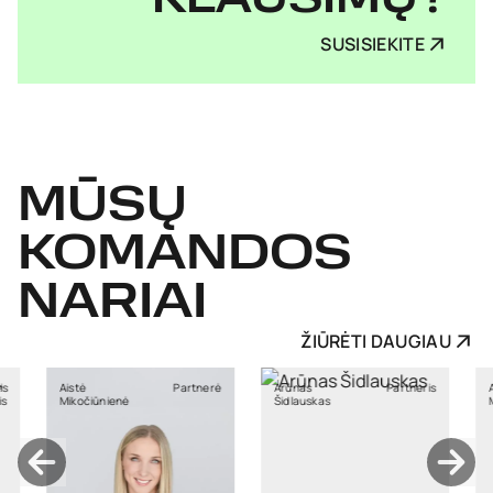
KLAUSIMŲ?
SUSISIEKITE
MŪSŲ
KOMANDOS
NARIAI
ŽIŪRĖTI DAUGIAU
Partnerė
Arūnas
Partneris
Asta
iūnienė
Šidlauskas
Macijauskienė