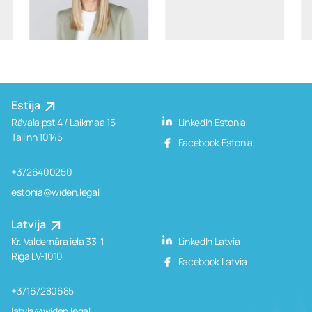
Estija
Rävala pst 4 / Laikmaa 15
LinkedIn Estonia
Tallinn 10145
Facebook Estonia
+3726400250
estonia@widen.legal
Latvija
Kr. Valdemāra iela 33-1,
LinkedIn Latvia
Rīga LV-1010
Facebook Latvia
+37167280685
latvia@widen.legal