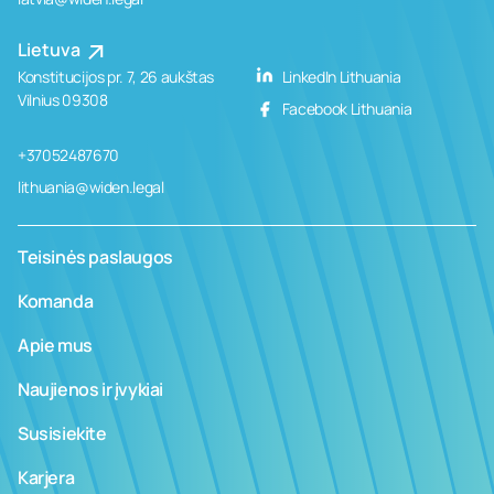
Lietuva
Konstitucijos pr. 7, 26 aukštas
LinkedIn Lithuania
Vilnius 09308
Facebook Lithuania
+37052487670
lithuania@widen.legal
Teisinės paslaugos
Komanda
Apie mus
Naujienos ir įvykiai
Susisiekite
Karjera