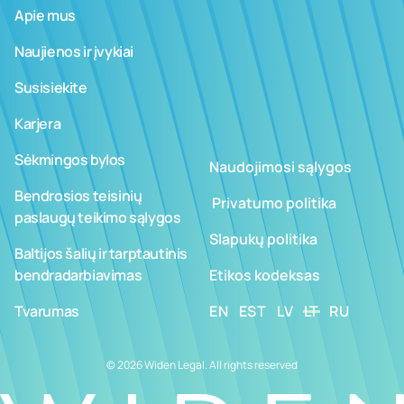
Apie mus
Naujienos ir įvykiai
Susisiekite
Karjera
Sėkmingos bylos
Naudojimosi sąlygos
Bendrosios teisinių
­ ­­Privatumo politika
paslaugų teikimo sąlygos
Slapukų politika
Baltijos šalių ir tarptautinis
bendradarbiavimas
Etikos kodeksas
Tvarumas
EN
EST
LV
LT
RU
© 2026 Widen Legal. All rights reserved