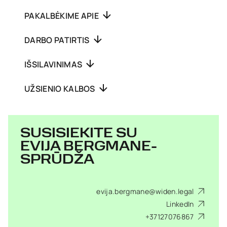
PAKALBĖKIME APIE
DARBO PATIRTIS
IŠSILAVINIMAS
UŽSIENIO KALBOS
SUSISIEKITE SU
EVIJA BERGMANE-
SPRŪDŽA
evija.bergmane@widen.legal
LinkedIn
+37127076867