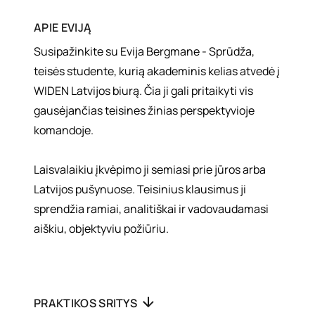
APIE
EVIJĄ
Susipažinkite su Evija Bergmane - Sprūdža,
teisės studente, kurią akademinis kelias atvedė į
WIDEN Latvijos biurą. Čia ji gali pritaikyti vis
gausėjančias teisines žinias perspektyvioje
komandoje.
Laisvalaikiu įkvėpimo ji semiasi prie jūros arba
Latvijos pušynuose. Teisinius klausimus ji
sprendžia ramiai, analitiškai ir vadovaudamasi
aiškiu, objektyviu požiūriu.
PRAKTIKOS SRITYS