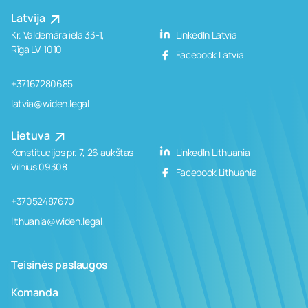
Latvija
Kr. Valdemāra iela 33-1,
LinkedIn Latvia
Rīga LV-1010
Facebook Latvia
+37167280685
latvia@widen.legal
Lietuva
Konstitucijos pr. 7, 26 aukštas
LinkedIn Lithuania
Vilnius 09308
Facebook Lithuania
+37052487670
lithuania@widen.legal
Teisinės paslaugos
Komanda