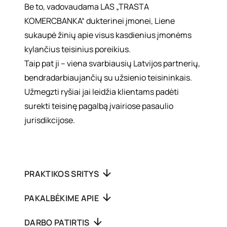
Be to, vadovaudama LAS „TRASTA
KOMERCBANKA“ dukterinei įmonei, Liene
sukaupė žinių apie visus kasdienius įmonėms
kylančius teisinius poreikius.
Taip pat ji – viena svarbiausių Latvijos partnerių,
bendradarbiaujančių su užsienio teisininkais.
Užmegzti ryšiai jai leidžia klientams padėti
surekti teisinę pagalbą įvairiose pasaulio
jurisdikcijose.
PRAKTIKOS SRITYS
PAKALBĖKIME APIE
DARBO PATIRTIS