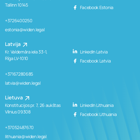
Tallinn 10145
Facebook Estonia
+3726400250
estonia@widen.legal
Latvija
Kr. Valdemāra iela 33-1,
LinkedIn Latvia
Rīga LV-1010
Facebook Latvia
+37167280685
latvia@widen.legal
Lietuva
Konstitucijos pr. 7, 26 aukštas
LinkedIn Lithuania
Vilnius 09308
Facebook Lithuania
+37052487670
lithuania@widen.legal