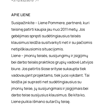
+37129325015
APIE
LIENE
Susipažinkite – Liene Pommere, partnerė, kuri
teisinę patirti kaupia jau nuo 2011 metų. Jos
gebėjimas spręsti sudėtingiausius teisės
klausimus leidžia susitvarkyti net ir su pačiomis
netipiškiausiomis situacijomis.
Liene – įmonių teisės, susijungimų ir įsigijimų
bei darbo teisės praktikos grupių vadovė Latvijos
biure. Jos patirtis šiose srityse sukaupta tiek
vadovaujant projektams, tiek juos vykdant. Tai
leidžia jai suprasti net sudėtingiausius su
įmonių teise, jų susijungimais ir įsigijimais bei
darbo teise susijusius klausimus. Be kita ko,
Liene puikia išmano sutarčių teisę.