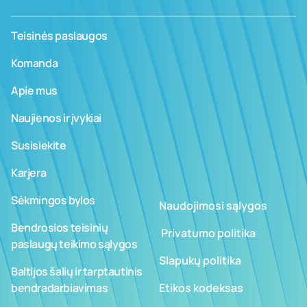
Teisinės paslaugos
Komanda
Apie mus
Naujienos ir įvykiai
Susisiekite
Karjera
Sėkmingos bylos
Naudojimosi sąlygos
Bendrosios teisinių
­ ­­Privatumo politika
paslaugų teikimo sąlygos
Slapukų politika
Baltijos šalių ir tarptautinis
bendradarbiavimas
Etikos kodeksas