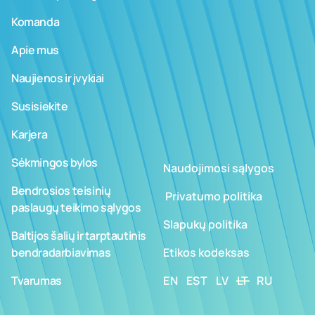
Komanda
Apie mus
Naujienos ir įvykiai
Susisiekite
Karjera
Sėkmingos bylos
Naudojimosi sąlygos
Bendrosios teisinių
­ ­­Privatumo politika
paslaugų teikimo sąlygos
Slapukų politika
Baltijos šalių ir tarptautinis
bendradarbiavimas
Etikos kodeksas
Tvarumas
EN
EST
LV
LT
RU