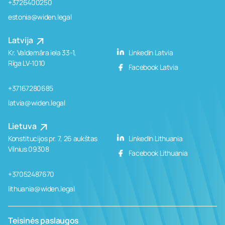
+3726400250
estonia@widen.legal
Latvija
Kr. Valdemāra iela 33-1,
LinkedIn Latvia
Rīga LV-1010
Facebook Latvia
+37167280685
latvia@widen.legal
Lietuva
Konstitucijos pr. 7, 26 aukštas
LinkedIn Lithuania
Vilnius 09308
Facebook Lithuania
+37052487670
lithuania@widen.legal
Teisinės paslaugos