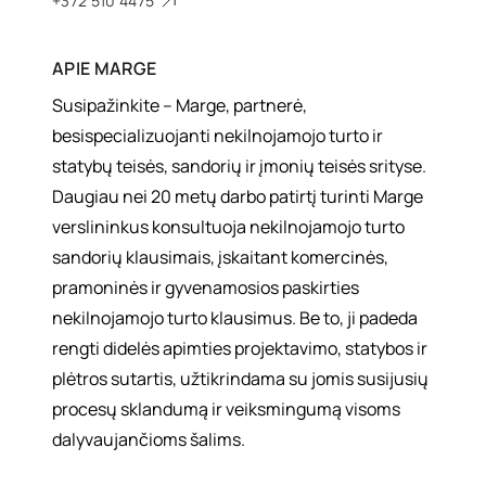
+372 510 4475
APIE
MARGE
Susipažinkite – Marge, partnerė,
besispecializuojanti nekilnojamojo turto ir
statybų teisės, sandorių ir įmonių teisės srityse.
Daugiau nei 20 metų darbo patirtį turinti Marge
verslininkus konsultuoja nekilnojamojo turto
sandorių klausimais, įskaitant komercinės,
pramoninės ir gyvenamosios paskirties
nekilnojamojo turto klausimus. Be to, ji padeda
rengti didelės apimties projektavimo, statybos ir
plėtros sutartis, užtikrindama su jomis susijusių
procesų sklandumą ir veiksmingumą visoms
dalyvaujančioms šalims.