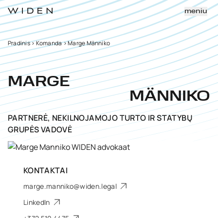
meniu
Pradinis
>
Komanda
>
Marge Männiko
MARGE
MÄNNIKO
PARTNERĖ, NEKILNOJAMOJO TURTO IR STATYBŲ
GRUPĖS VADOVĖ
KONTAKTAI
marge.manniko@widen.legal
LinkedIn