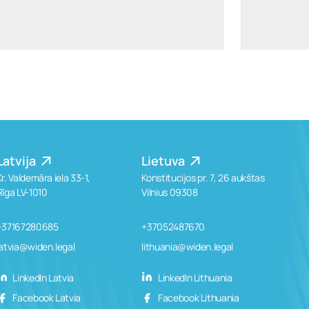
LinkedIn
+370 6899 4371
Latvija
Lietuva
Kr. Valdemāra iela 33-1,
Konstitucijos pr. 7, 26 aukštas
Rīga LV-1010
Vilnius 09308
+37167280685
+37052487670
latvia@widen.legal
lithuania@widen.legal
LinkedIn Latvia
LinkedIn Lithuania
Facebook Latvia
Facebook Lithuania