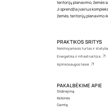
teritorijų planavimo, žemės s
Ji sprendžia įvairius komplek
žemės, teritorijų planavimo ik
PRAKTIKOS SRITYS
Nekilnojamasis turtas ir statyb
Energetika ir infrastruktūra
Aplinkosaugos teisė
PAKALBĖKIME APIE
Slidinėjimą
Keliones
Gamtą