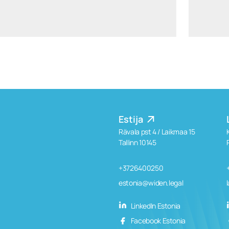
LinkedIn
+370 6126 6541
Estija
Rävala pst 4 / Laikmaa 15
Tallinn 10145
+3726400250
estonia@widen.legal
LinkedIn Estonia
Facebook Estonia