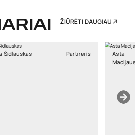
ARIAI
ŽIŪRĖTI DAUGIAU
Asta
Partnerė
Macijauskienė
asta.macijauskiene@widen.legal