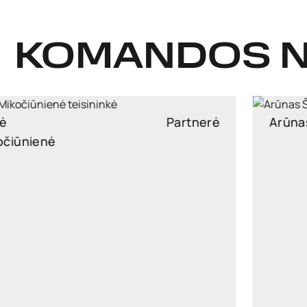
KOMANDOS N
Arūnas Šidlauskas
Partneris
arunas.sidlauskas@widen.legal