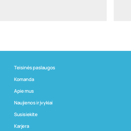
LinkedIn
+370 699 15191
Teisinės paslaugos
Komanda
Apie mus
Naujienos ir įvykiai
Susisiekite
Karjera