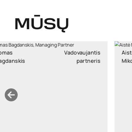
MŪSŲ
Aistė
Partnerė
Mikočiūnienė
aiste.mikociuniene@widen.legal