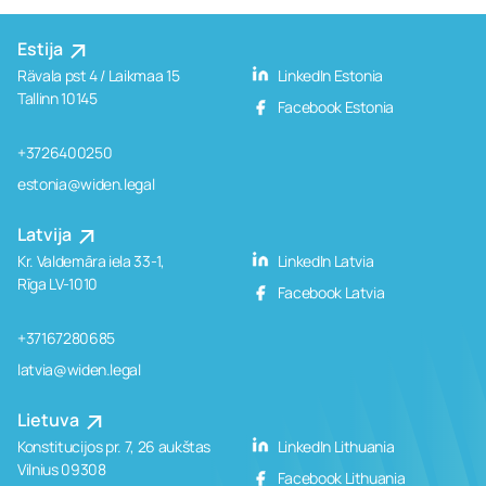
Estija
Rävala pst 4 / Laikmaa 15
LinkedIn Estonia
Tallinn 10145
Facebook Estonia
+3726400250
estonia@widen.legal
Latvija
Kr. Valdemāra iela 33-1,
LinkedIn Latvia
Rīga LV-1010
Facebook Latvia
+37167280685
latvia@widen.legal
Lietuva
Konstitucijos pr. 7, 26 aukštas
LinkedIn Lithuania
Vilnius 09308
Facebook Lithuania