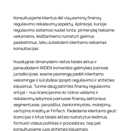
Konsultuojame klientus dėl visų esminių finansų
reguliavimo reikalavimų aspektų. Aplinkoje, kurioje
reguliavimo sistemos nuolat kinta, pirmenybę teikiame
veiksmams, leidžiantiems numatyti galimus
pasikeitimus, laiku suteikdami klientams reikiamas
konsultacijas.
Nuodugniai išmanydami vietos teisės aktus ir
panaudodami WIDEN komandos galimybes įvairiose
jurisdikcijose, esame pasirengę padėti klientams
veiksmingai ir kūrybiškai spręsti reguliavimo ir atitikties
klausimus. Turime daug patirties finansų reguliavimo
srityje – nuo licencijavimo iki rizikos valdymo ir
reikalavimų laikymosi įvairiuose finansų sektoriaus
segmentuose, pavyzdžiui, bankininkystės, mokėjimų,
vartojimo kreditų ar FinTech. Padedame klientams gauti
licencijas ir kitus teisės aktais nustatytus leidimus,
formuoti vidaus politikas ir procedūras, taip pat
konsultuojame juos atitikties klausimais.