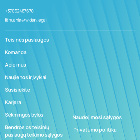
+37052487670
lithuania@widen.legal
Teisinės paslaugos
Komanda
Apie mus
Naujienos ir įvykiai
Susisiekite
Karjera
Sėkmingos bylos
Naudojimosi sąlygos
Bendrosios teisinių
­ ­­Privatumo politika
paslaugų teikimo sąlygos