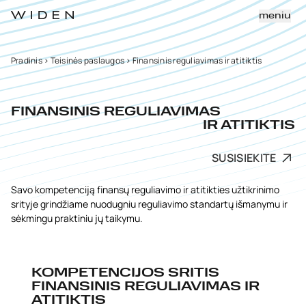
meniu
Pradinis
>
Teisinės paslaugos
>
Finansinis reguliavimas ir atitiktis
FINANSINIS REGULIAVIMAS
IR ATITIKTIS
SUSISIEKITE
Savo kompetenciją finansų reguliavimo ir atitikties užtikrinimo
srityje grindžiame nuodugniu reguliavimo standartų išmanymu ir
sėkmingu praktiniu jų taikymu.
KOMPETENCIJOS SRITIS
FINANSINIS REGULIAVIMAS IR
ATITIKTIS