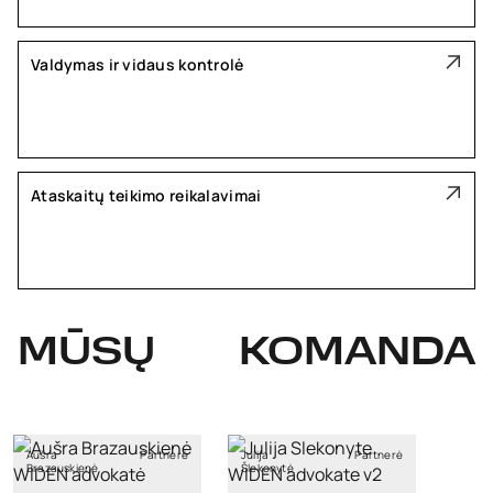
Valdymas ir vidaus kontrolė
Ataskaitų teikimo reikalavimai
MŪSŲ
KOMANDA
Aušra
Partnerė
Julija
Partnerė
Brazauskienė
Šlekonytė