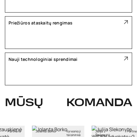
Priežiūros ataskaitų rengimas
Nauji technologiniai sprendimai
MŪSŲ
KOMANDA
artnerė
Jolanta Borko
Vyresnioji
Julija
Partnerė
teisininkė
Šlekonytė