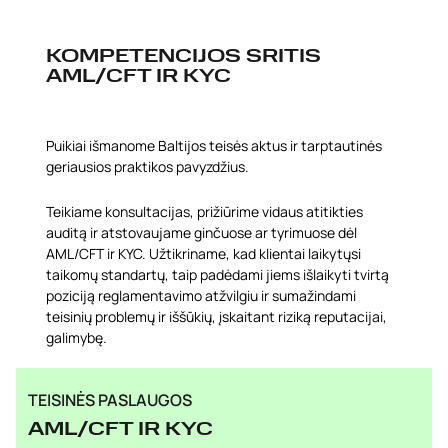
KOMPETENCIJOS SRITIS
AML/CFT IR KYC
Puikiai išmanome Baltijos teisės aktus ir tarptautinės
geriausios praktikos pavyzdžius.
Teikiame konsultacijas, prižiūrime vidaus atitikties
auditą ir atstovaujame ginčuose ar tyrimuose dėl
AML/CFT ir KYC. Užtikriname, kad klientai laikytųsi
taikomų standartų, taip padėdami jiems išlaikyti tvirtą
poziciją reglamentavimo atžvilgiu ir sumažindami
teisinių problemų ir iššūkių, įskaitant riziką reputacijai,
galimybę.
TEISINĖS PASLAUGOS
AML/CFT IR KYC