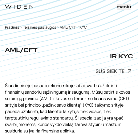
meniu
Pradinis
>
Teisinės paslaugos
>
AML/CFT ir KYC
AML/CFT
IR KYC
SUSISIEKITE
Šiandieninėje pasaulio ekonomikoje labai svarbu užtikrinti
finansinių sandorių sąžiningumą ir saugumą. Mūsų patirtis kovos
su pinigų plovimu (AML) ir kovos su terorizmo finansavimu (CFT)
srityje bei principo „pažink savo klientą“ (KYC) taikymo srityje
padeda užtikrinti, kad klientai laikytųsi tiek vidaus, tiek
tarptautinių reguliavimo standartų. Ši specializacija yra ypač
svarbi įmonėms, kurios vykdo veiklą tarpvalstybiniu mastu ir
susiduria su įvairia finansine aplinka.