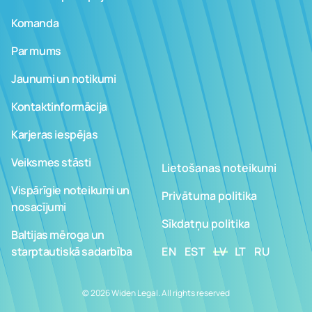
Komanda
Par mums
Jaunumi un notikumi
Kontaktinformācija
Karjeras iespējas
Veiksmes stāsti
Lietošanas noteikumi
Vispārīgie noteikumi un
Privātuma politika
nosacījumi
Sīkdatņu politika
Baltijas mēroga un
starptautiskā sadarbība
EN
EST
LV
LT
RU
© 2026 Widen Legal. All rights reserved