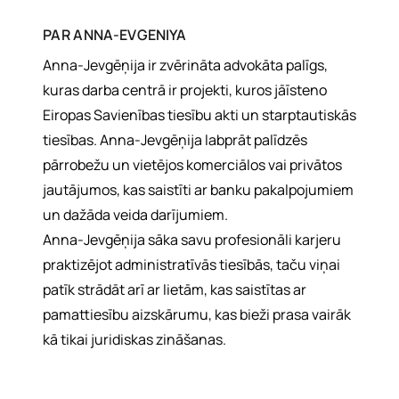
PAR
ANNA-EVGENIYA
Anna-Jevgēņija ir zvērināta advokāta palīgs,
kuras darba centrā ir projekti, kuros jāīsteno
Eiropas Savienības tiesību akti un starptautiskās
tiesības. Anna-Jevgēņija labprāt palīdzēs
pārrobežu un vietējos komerciālos vai privātos
jautājumos, kas saistīti ar banku pakalpojumiem
un dažāda veida darījumiem.
Anna-Jevgēņija sāka savu profesionāli karjeru
praktizējot administratīvās tiesībās, taču viņai
patīk strādāt arī ar lietām, kas saistītas ar
pamattiesību aizskārumu, kas bieži prasa vairāk
kā tikai juridiskas zināšanas.