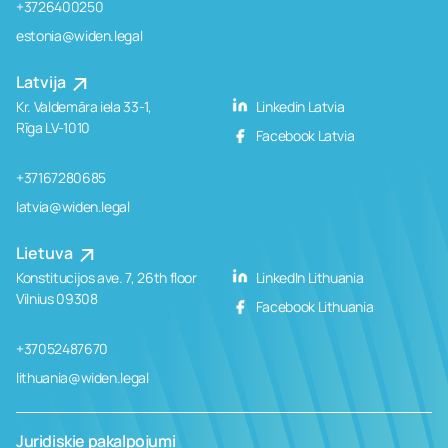
+3726400250
estonia@widen.legal
Latvija
Kr. Valdemāra iela 33-1,
Linkedin Latvia
Rīga LV-1010
Facebook Latvia
+37167280685
latvia@widen.legal
Lietuva
Konstitucijos ave. 7, 26th floor
LinkedIn Lithuania
Vilnius 09308
Facebook Lithuania
+37052487670
lithuania@widen.legal
Juridiskie pakalpojumi