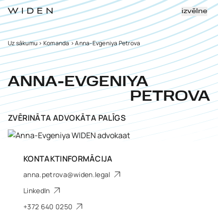
izvēlne
Uz sākumu
>
Komanda
>
Anna-Evgeniya Petrova
ANNA-EVGENIYA
PETROVA
ZVĒRINĀTA ADVOKĀTA PALĪGS
KONTAKTINFORMĀCIJA
anna.petrova@widen.legal
LinkedIn
+372 640 0250