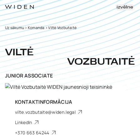
izvēlne
Uz sākumu
>
Komanda
>
Viltė Vozbutaitė
VILTĖ
VOZBUTAITĖ
JUNIOR ASSOCIATE
KONTAKTINFORMĀCIJA
vilte.vozbutaite@widen.legal
LinkedIn
+370 663 64244