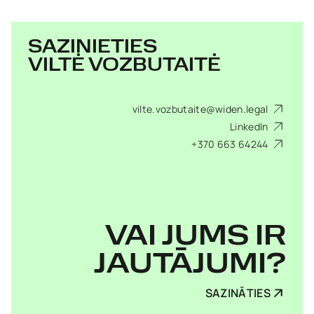
SAZINIETIES
VILTĖ VOZBUTAITĖ
vilte.vozbutaite@widen.legal
LinkedIn
+370 663 64244
VAI JUMS IR
JAUTĀJUMI?
SAZINĀTIES