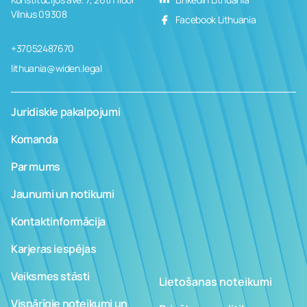
Vilnius 09308
Facebook Lithuania
+37052487670
lithuania@widen.legal
Juridiskie pakalpojumi
Komanda
Par mums
Jaunumi un notikumi
Kontaktinformācija
Karjeras iespējas
Veiksmes stāsti
Lietošanas noteikumi
Vispārīgie noteikumi un