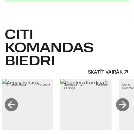
CITI
KOMANDAS
BIEDRI
SKATĪT VAIRĀK
s Rasa
Partneri
Gundega
Partneri
Liene
Kārkliņa
Pommere