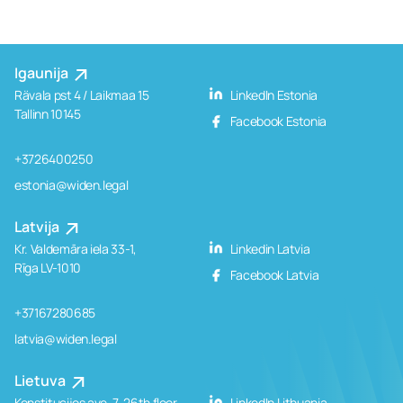
Igaunija
Rävala pst 4 / Laikmaa 15
LinkedIn Estonia
Tallinn 10145
Facebook Estonia
+3726400250
estonia@widen.legal
Latvija
Kr. Valdemāra iela 33-1,
Linkedin Latvia
Rīga LV-1010
Facebook Latvia
+37167280685
latvia@widen.legal
Lietuva
Konstitucijos ave. 7, 26th floor
LinkedIn Lithuania