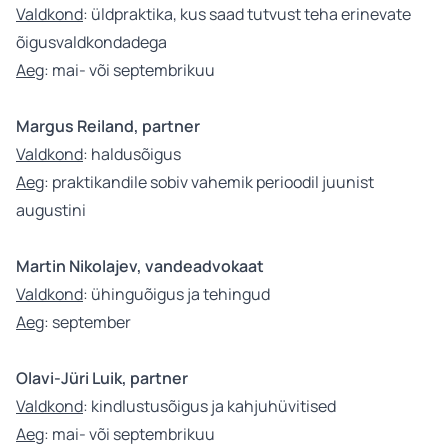
Valdkond
: üldpraktika, kus saad tutvust teha erinevate
õigusvaldkondadega
Aeg
: mai- või septembrikuu
Margus Reiland, partner
Valdkond
: haldusõigus
Aeg
: praktikandile sobiv vahemik perioodil juunist
augustini
Martin Nikolajev, vandeadvokaat
Valdkond
: ühinguõigus ja tehingud
Aeg
: september
Olavi-Jüri Luik, partner
Valdkond
: kindlustusõigus ja kahjuhüvitised
Aeg
: mai- või septembrikuu