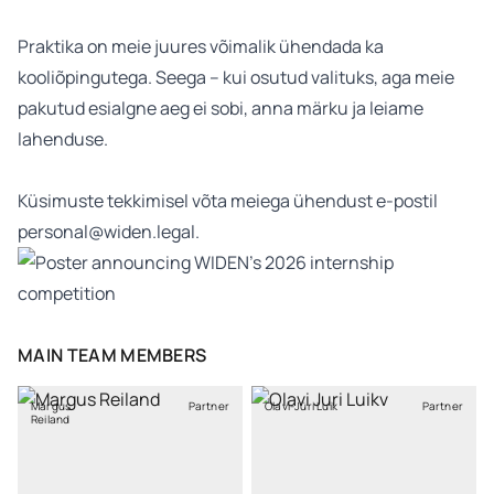
Praktika on meie juures võimalik ühendada ka
kooliõpingutega. Seega – kui osutud valituks, aga meie
pakutud esialgne aeg ei sobi, anna märku ja leiame
lahenduse.
Küsimuste tekkimisel võta meiega ühendust e-postil
personal@widen.legal
.
MAIN TEAM MEMBERS
Margus
Partner
Olavi-Jüri Luik
Partner
Reiland