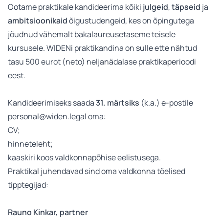
Ootame praktikale kandideerima kõiki
julgeid
,
täpseid
ja
ambitsioonikaid
õigustudengeid, kes on õpingutega
jõudnud vähemalt bakalaureusetaseme teisele
kursusele. WIDENi praktikandina on sulle ette nähtud
tasu 500 eurot (neto) neljanädalase praktikaperioodi
eest.
Kandideerimiseks saada
31. märtsiks
(k.a.) e-postile
personal@widen.legal
oma:
CV;
hinneteleht;
kaaskiri koos valdkonnapõhise eelistusega.
Praktikal juhendavad sind oma valdkonna tõelised
tipptegijad:
Rauno Kinkar, partner