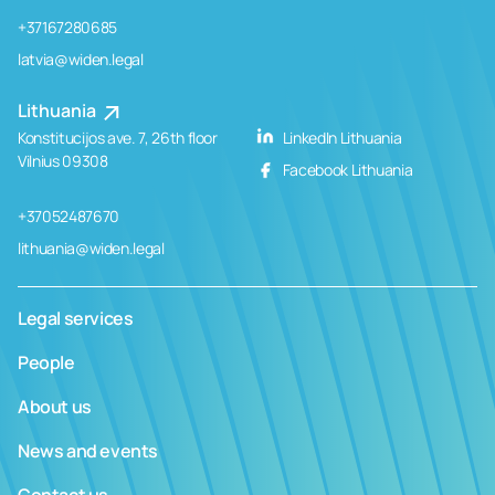
+37167280685
latvia@widen.legal
Lithuania
Konstitucijos ave. 7, 26th floor
LinkedIn Lithuania
Vilnius 09308
Facebook Lithuania
+37052487670
lithuania@widen.legal
Legal services
People
About us
News and events
Contact us