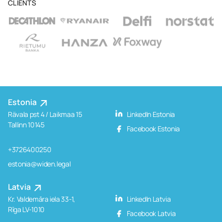
CLIENTS
Estonia
Rävala pst 4 / Laikmaa 15
LinkedIn Estonia
Tallinn 10145
Facebook Estonia
+3726400250
estonia@widen.legal
Latvia
Kr. Valdemāra iela 33-1,
LinkedIn Latvia
Rīga LV-1010
Facebook Latvia