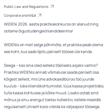
Public Law and Regulations
Corporate and M&A
WIDENi 2026. aasta praktikakonkurss on alanud ning
ootame õigustudengeid kandideerima!
WIDENis on meil selge põhimõte, et praktika peab olema
see koht, kus saab õpitu päriselt töösse üle kanda.
Seega – kas sina oled selleks tõeliseks asjaks valmis?
Praktika WIDENis annab võimaluse saada päriselt osa
kõigest sellest, mis ühe advokaadibüroo töö juurde
kuulub – käia kliendikohtumistel, lüüa kaasa projektides,
tulla kaasa kohtusse ja kõike muud. Lisaks ootab sind
mõnus ja sinu arengut toetav kollektiiv, kellele meeldib
regulaarselt ühiselt koos viibida ka väljaspool tööaega.