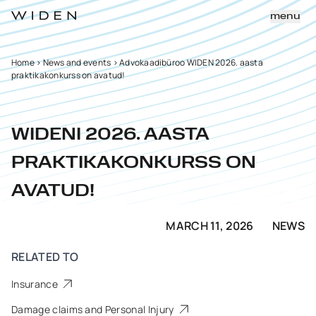
menu
Home
>
News and events
>
Advokaadibüroo WIDEN 2026. aasta
praktikakonkurss on avatud!
WIDENI 2026. AASTA
PRAKTIKAKONKURSS ON
AVATUD!
MARCH 11, 2026
NEWS
RELATED TO
Insurance
Damage claims and Personal Injury