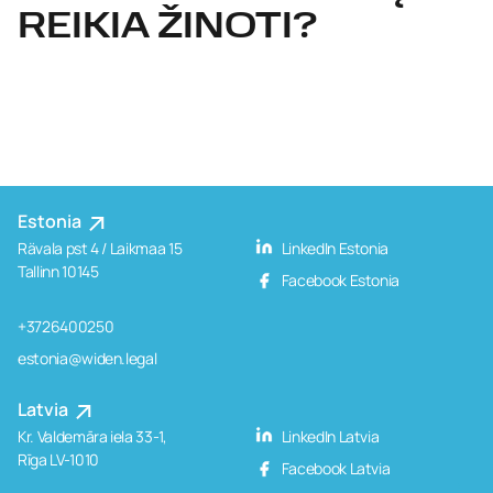
REIKIA ŽINOTI?
Estonia
Rävala pst 4 / Laikmaa 15
LinkedIn Estonia
Tallinn 10145
Facebook Estonia
+3726400250
estonia@widen.legal
Latvia
Kr. Valdemāra iela 33-1,
LinkedIn Latvia
Rīga LV-1010
Facebook Latvia