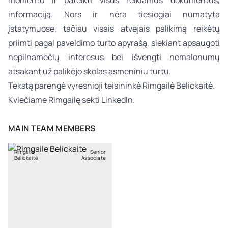
momento ir pateikti visus reikiamus dokumentus,
informaciją. Nors ir nėra tiesiogiai numatyta
įstatymuose, tačiau visais atvejais palikimą reikėtų
priimti pagal paveldimo turto apyrašą, siekiant apsaugoti
nepilnamečių interesus bei išvengti nemalonumų
atsakant už palikėjo skolas asmeniniu turtu.
Tekstą parengė vyresnioji teisininkė
Rimgailė Belickaitė
.
Kviečiame Rimgailę sekti
LinkedIn
.
MAIN TEAM MEMBERS
Rimgailė
Senior
Belickaitė
Associate