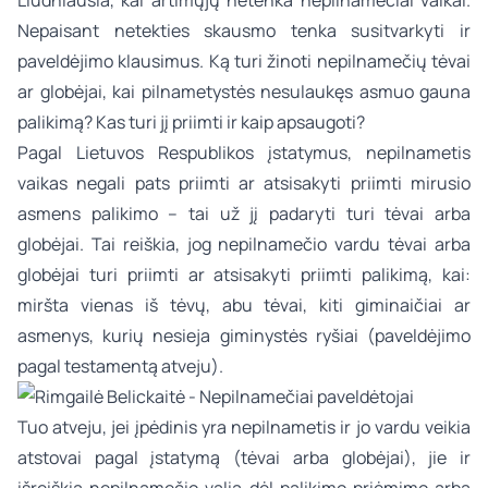
Liūdniausia, kai artimųjų netenka nepilnamečiai vaikai.
Nepaisant netekties skausmo tenka susitvarkyti ir
paveldėjimo klausimus. Ką turi žinoti nepilnamečių tėvai
ar globėjai, kai pilnametystės nesulaukęs asmuo gauna
palikimą? Kas turi jį priimti ir kaip apsaugoti?
Pagal Lietuvos Respublikos įstatymus, nepilnametis
vaikas negali pats priimti ar atsisakyti priimti mirusio
asmens palikimo – tai už jį padaryti turi tėvai arba
globėjai. Tai reiškia, jog nepilnamečio vardu tėvai arba
globėjai turi priimti ar atsisakyti priimti palikimą, kai:
miršta vienas iš tėvų, abu tėvai, kiti giminaičiai ar
asmenys, kurių nesieja giminystės ryšiai (paveldėjimo
pagal testamentą atveju).
Tuo atveju, jei įpėdinis yra nepilnametis ir jo vardu veikia
atstovai pagal įstatymą (tėvai arba globėjai), jie ir