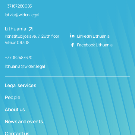
+37167280685
latvia@widen.legal
Lithuania
Konstitucijos ave. 7, 26th floor
LinkedIn Lithuania
Vilnius 09308
Facebook Lithuania
+37052487670
lithuania@widen.legal
Legal services
People
About us
News and events
Contact us