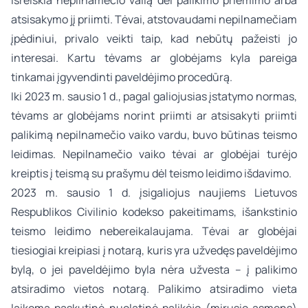
išreiškia nepilnamečio valią dėl palikimo priėmimo arba
atsisakymo jį priimti. Tėvai, atstovaudami nepilnamečiam
įpėdiniui, privalo veikti taip, kad nebūtų pažeisti jo
interesai. Kartu tėvams ar globėjams kyla pareiga
tinkamai įgyvendinti paveldėjimo procedūrą.
Iki 2023 m. sausio 1 d., pagal galiojusias įstatymo normas,
tėvams ar globėjams norint priimti ar atsisakyti priimti
palikimą nepilnamečio vaiko vardu, buvo būtinas teismo
leidimas. Nepilnamečio vaiko tėvai ar globėjai turėjo
kreiptis į teismą su prašymu dėl teismo leidimo išdavimo.
2023 m. sausio 1 d. įsigaliojus naujiems Lietuvos
Respublikos Civilinio kodekso pakeitimams, išankstinio
teismo leidimo nebereikalaujama. Tėvai ar globėjai
tiesiogiai kreipiasi į notarą, kuris yra užvedęs paveldėjimo
bylą, o jei paveldėjimo byla nėra užvesta – į palikimo
atsiradimo vietos notarą. Palikimo atsiradimo vieta