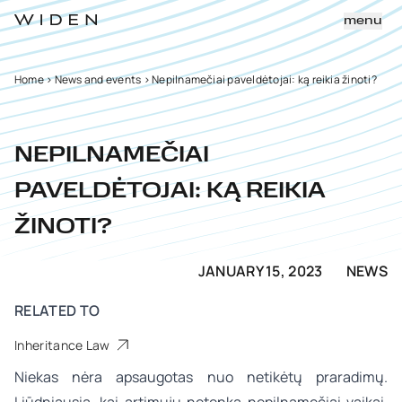
menu
Home
>
News and events
>
Nepilnamečiai paveldėtojai: ką reikia žinoti?
NEPILNAMEČIAI
PAVELDĖTOJAI: KĄ REIKIA
ŽINOTI?
JANUARY 15, 2023
NEWS
RELATED TO
Inheritance Law
Niekas nėra apsaugotas nuo netikėtų praradimų.