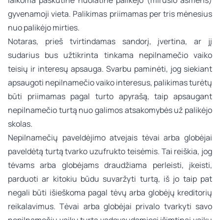
laikoma paskutinė nuolatinė palikėjo (mirusio asmens)
gyvenamoji vieta. Palikimas priimamas per tris mėnesius
nuo palikėjo mirties.
Notaras, prieš tvirtindamas sandorį, įvertina, ar jį
sudarius bus užtikrinta tinkama nepilnamečio vaiko
teisių ir interesų apsauga. Svarbu paminėti, jog siekiant
apsaugoti nepilnamečio vaiko interesus, palikimas turėtų
būti priimamas pagal turto apyrašą, taip apsaugant
nepilnamečio turtą nuo galimos atsakomybės už palikėjo
skolas.
Nepilnamečių paveldėjimo atvejais tėvai arba globėjai
paveldėtą turtą tvarko uzufrukto teisėmis. Tai reiškia, jog
tėvams arba globėjams draudžiama perleisti, įkeisti,
parduoti ar kitokiu būdu suvaržyti turtą, iš jo taip pat
negali būti išieškoma pagal tėvų arba globėjų kreditorių
reikalavimus. Tėvai arba globėjai privalo tvarkyti savo