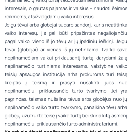
nepilnamečių vaikų turtą vadovaudamiesi išimtinai vaikų
interesais, o gautas pajamas ir vaisius – naudoti šeimos
reikmėms, atsižvelgdami į vaiko interesus.
Jeigu tėvai arba globėjai sudaro sandorį, kuris neatitinka
vaiko interesų, jis gali būti pripažintas negaliojančiu
pagal vaiko, vieno iš jo tėvų ar jų įpėdinių ieškinį. Jeigu
tėvai (globėjai) ar vienas iš jų netinkamai tvarko savo
nepilnamečiam vaikui priklausantį turtą, darydami žalą
nepilnamečio turtiniams interesams, valstybinė vaiko
teisių apsaugos institucija arba prokuroras turi teisę
kreiptis į teismą ir prašyti nušalinti juos nuo
nepilnamečiui priklausančio turto tvarkymo. Jei yra
pagrindas, teismas nušalina tėvus arba globėjus nuo jų
nepilnamečio vaiko turto tvarkymo, panaikina tėvų arba
globėjų uzufrukto teisę į vaiko turtą bei skiria kitą asmenį
nepilnamečiui priklausančio turto administratoriumi.