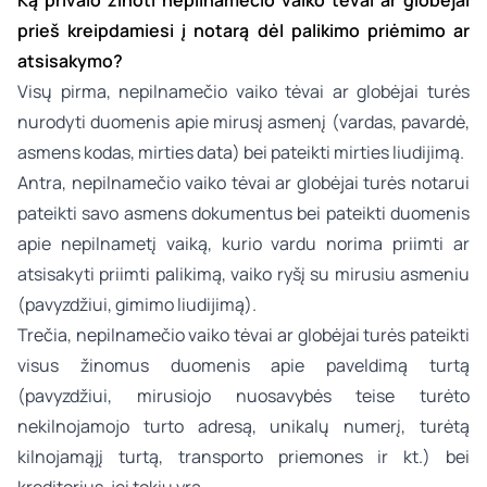
Ką privalo žinoti nepilnamečio vaiko tėvai ar globėjai
prieš kreipdamiesi į notarą dėl palikimo priėmimo ar
atsisakymo?
Visų pirma, nepilnamečio vaiko tėvai ar globėjai turės
nurodyti duomenis apie mirusį asmenį (vardas, pavardė,
asmens kodas, mirties data) bei pateikti mirties liudijimą.
Antra, nepilnamečio vaiko tėvai ar globėjai turės notarui
pateikti savo asmens dokumentus bei pateikti duomenis
apie nepilnametį vaiką, kurio vardu norima priimti ar
atsisakyti priimti palikimą, vaiko ryšį su mirusiu asmeniu
(pavyzdžiui, gimimo liudijimą).
Trečia, nepilnamečio vaiko tėvai ar globėjai turės pateikti
visus žinomus duomenis apie paveldimą turtą
(pavyzdžiui, mirusiojo nuosavybės teise turėto
nekilnojamojo turto adresą, unikalų numerį, turėtą
kilnojamąjį turtą, transporto priemones ir kt.) bei