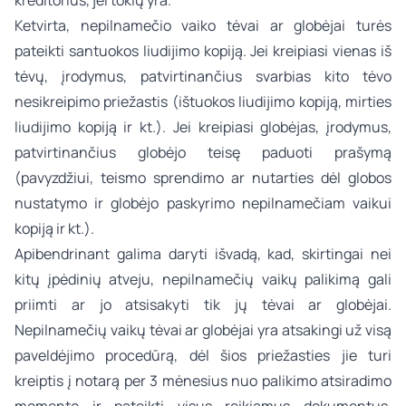
kreditorius, jei tokių yra.
Ketvirta, nepilnamečio vaiko tėvai ar globėjai turės
pateikti santuokos liudijimo kopiją. Jei kreipiasi vienas iš
tėvų, įrodymus, patvirtinančius svarbias kito tėvo
nesikreipimo priežastis (ištuokos liudijimo kopiją, mirties
liudijimo kopiją ir kt.). Jei kreipiasi globėjas, įrodymus,
patvirtinančius globėjo teisę paduoti prašymą
(pavyzdžiui, teismo sprendimo ar nutarties dėl globos
nustatymo ir globėjo paskyrimo nepilnamečiam vaikui
kopiją ir kt.).
Apibendrinant galima daryti išvadą, kad, skirtingai nei
kitų įpėdinių atveju, nepilnamečių vaikų palikimą gali
priimti ar jo atsisakyti tik jų tėvai ar globėjai.
Nepilnamečių vaikų tėvai ar globėjai yra atsakingi už visą
paveldėjimo procedūrą, dėl šios priežasties jie turi
kreiptis į notarą per 3 mėnesius nuo palikimo atsiradimo