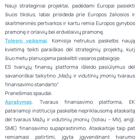
Nauji strateginiai projektai, padėdami Europai pasiekti
šiuos tikslus, labai prisideda prie Europos žaliosios ir
skaitmeninės pertvarkos ir kartu remia Europos gynybos
pramonę ir orlaivių bei erdvėlaivių pramonę.
Tolesni veiksmai
.
Komisija netrukus paskelbs naują
kvietimą teikti paraiškas dėl strateginių projektų, kurį
šiuo metu planuojama paskelbti vasaros pabaigoje.
ES tvariųjų finansų platforma išleido pasiūlymus dėl
savanoriškai taikytino „Mažų ir vidutinių įmonių tvaraus
finansavimo standarto“
Pranešimas spaudai.
Aprašymas
.
Tvaraus finansavimo platforma, EK
patariamoji institucija paskelbė nepriklausomą ataskaitą
dėl tvaraus
Mažų ir vidutinių įmonių
(toliau – MVĮ, angl.
SME) finansavimo supaprastinimo. Ataskaitoje taip pat
remiamasi patirtimi, įgyta įgyvendinant tvarumo