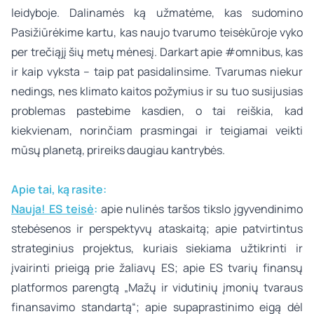
leidyboje. Dalinamės ką užmatėme, kas sudomino
Pasižiūrėkime kartu, kas naujo tvarumo teisėkūroje vyko
per trečiąjį šių metų mėnesį. Darkart apie #omnibus, kas
ir kaip vyksta – taip pat pasidalinsime. Tvarumas niekur
nedings, nes klimato kaitos požymius ir su tuo susijusias
problemas pastebime kasdien, o tai reiškia, kad
kiekvienam, norinčiam prasmingai ir teigiamai veikti
mūsų planetą, prireiks daugiau kantrybės.
Apie tai, ką rasite:
Nauja! ES teisė
:
apie nulinės taršos tikslo įgyvendinimo
stebėsenos ir perspektyvų ataskaitą; apie patvirtintus
strateginius projektus, kuriais siekiama užtikrinti ir
įvairinti prieigą prie žaliavų ES; apie ES tvarių finansų
platformos parengtą „Mažų ir vidutinių įmonių tvaraus
finansavimo standartą“; apie supaprastinimo eigą dėl