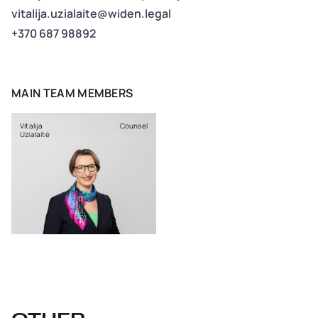
vitalija.uzialaite@widen.legal
+370 687 98892
MAIN TEAM MEMBERS
Vitalija
Counsel
Uzialaitė