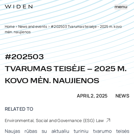
menu
Home
>
News and events
>
#202503 Tvarumas teisėje – 2025 m. kovo
mėn. naujienos
#202503
TVARUMAS TEISĖJE – 2025 M.
KOVO MĖN. NAUJIENOS
APRIL 2, 2025
NEWS
RELATED TO
Environmental, Social and Governance (ESG) Law
Naujas rūbas su aktualiu turiniu tvarumo teisės