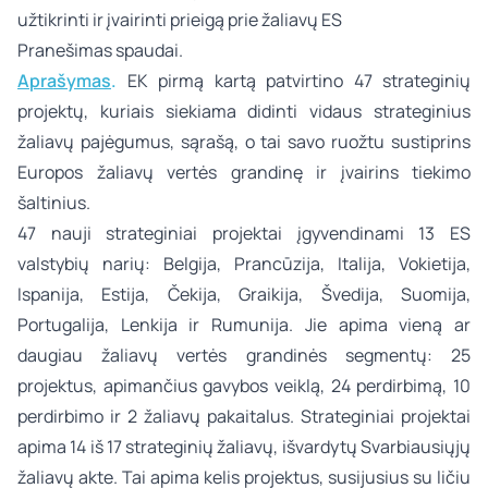
užtikrinti ir įvairinti prieigą prie žaliavų ES
Pranešimas spaudai.
Aprašymas
.
EK
pirmą kartą patvirtino 47 strateginių
projektų, kuriais siekiama didinti vidaus strateginius
žaliavų pajėgumus, sąrašą, o tai savo ruožtu sustiprins
Europos žaliavų vertės grandinę ir įvairins tiekimo
šaltinius.
47 nauji strateginiai projektai įgyvendinami 13 ES
valstybių narių: Belgija, Prancūzija, Italija, Vokietija,
Ispanija, Estija, Čekija, Graikija, Švedija, Suomija,
Portugalija, Lenkija ir Rumunija. Jie apima vieną ar
daugiau žaliavų vertės grandinės segmentų: 25
projektus, apimančius gavybos veiklą, 24 perdirbimą, 10
perdirbimo ir 2 žaliavų pakaitalus. Strateginiai projektai
apima 14 iš 17 strateginių žaliavų, išvardytų Svarbiausiųjų
žaliavų akte. Tai apima kelis projektus, susijusius su ličiu