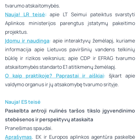
tvarumo atskaitomybės
.
Nauja! LR teisė
:
apie LT Seimui pateiktus svarstyti
Aplinkos ministerijos parengtus įstatymų pakeitimo
projektus.
Įdomu ir naudinga
:
apie interaktyvų žemėlapį, kuriame
informacija apie Lietuvos paviršinių vandens telkinių
būklę ir rizikos veiksnius; apie CDP ir EFRAG tvarumo
atskaitomybės standarto E1 atitikmenų žemėlapį.
O kaip praktikoje? Paprastai ir aiškiai
:
šįkart apie
valdymo organus ir jų atsakomybę tvarumo srityje.
Nauja! ES teisė
Paskelbta antroji nulinės taršos tikslo įgyvendinimo
stebėsenos ir perspektyvų ataskaita
Pranešimas spaudai.
Aprašymas
.
EK ir Europos aplinkos agentūra paskelbė