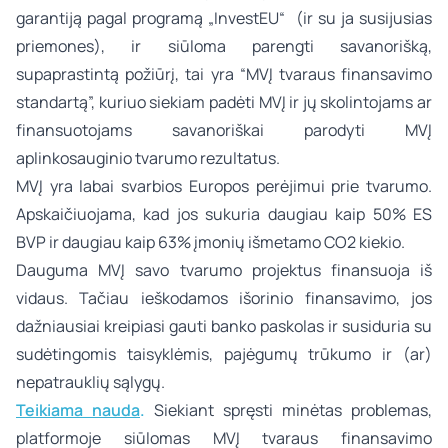
garantiją pagal programą „InvestEU“ (ir su ja susijusias
priemones), ir siūloma parengti savanorišką,
supaprastintą požiūrį, tai yra “MVĮ tvaraus finansavimo
standartą”, kuriuo siekiam padėti MVĮ ir jų skolintojams ar
finansuotojams savanoriškai parodyti MVĮ
aplinkosauginio tvarumo rezultatus.
MVĮ yra labai svarbios Europos perėjimui prie tvarumo.
Apskaičiuojama, kad jos sukuria daugiau kaip 50% ES
BVP ir daugiau kaip 63% įmonių išmetamo CO2 kiekio.
Dauguma MVĮ savo tvarumo projektus finansuoja iš
vidaus. Tačiau ieškodamos išorinio finansavimo, jos
dažniausiai kreipiasi gauti banko paskolas ir susiduria su
sudėtingomis taisyklėmis, pajėgumų trūkumo ir (ar)
nepatrauklių sąlygų.
Teikiama nauda
.
Siekiant spręsti minėtas problemas,
platformoje siūlomas MVĮ tvaraus finansavimo