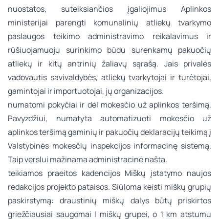
nuostatos, suteiksiančios įgaliojimus Aplinkos
ministerijai parengti komunalinių atliekų tvarkymo
paslaugos teikimo administravimo reikalavimus ir
rūšiuojamuoju surinkimo būdu surenkamų pakuočių
atliekų ir kitų antrinių žaliavų sąrašą. Jais privalės
vadovautis savivaldybės, atliekų tvarkytojai ir turėtojai,
gamintojai ir importuotojai, jų organizacijos.
numatomi pokyčiai ir dėl mokesčio už aplinkos teršimą.
Pavyzdžiui, numatyta automatizuoti mokesčio už
aplinkos teršimą gaminių ir pakuočių deklaracijų teikimą į
Valstybinės mokesčių inspekcijos informacinę sistemą.
Taip verslui mažinama administracinė našta.
teikiamos praeitos kadencijos Miškų įstatymo naujos
redakcijos projekto pataisos. Siūloma keisti miškų grupių
paskirstymą: draustinių miškų dalys būtų priskirtos
griežčiausiai saugomai I miškų grupei, o 1 km atstumu