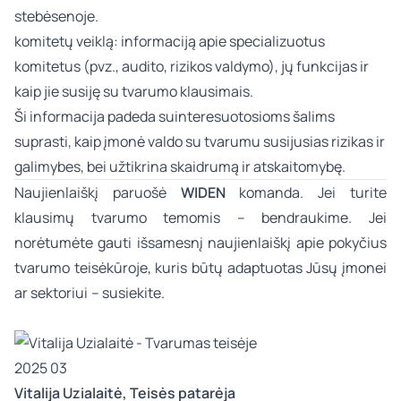
stebėsenoje.​
komitetų veiklą: informaciją apie specializuotus
komitetus (pvz., audito, rizikos valdymo), jų funkcijas ir
kaip jie susiję su tvarumo klausimais.​
Ši informacija padeda suinteresuotosioms šalims
suprasti, kaip įmonė valdo su tvarumu susijusias rizikas ir
galimybes, bei užtikrina skaidrumą ir atskaitomybę.
Naujienlaiškį paruošė
WIDEN
komanda. Jei turite
klausimų tvarumo temomis – bendraukime. Jei
norėtumėte gauti išsamesnį naujienlaiškį apie pokyčius
tvarumo teisėkūroje, kuris būtų adaptuotas Jūsų įmonei
ar sektoriui – susiekite.
Vitalija Uzialaitė
, Teisės patarėja