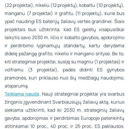
(22 projektai), nikeliu (12 projektų), kobaltu (10 projektų),
manganu (7 projektai) ir grafitu (11 projektų), kurie bus
ypač naudingi ES baterijų žaliavų vertės grandinei. Šiais
projektais bus užtikrinta, kad ES galėtų visapusiškai
laikytis savo 2030 m. ličio ir kobalto gavybos, apdorojimo
ir perdirbimo lyginamųjų standartų, kartu darydama
didelę pažangą grafito, nikelio ir mangano srityse. Be to,
kiti strateginiai projektai, susiję su magniu (1 projektas) ir
volframu (3 projektai), padės didinti ES gynybos
pramonės, kuri priklauso nuo šių medžiagų naudojimo,
atsparumą.
Teikiama nauda
.
Nauji strateginiai projektai yra svarbus
žingsnis įgyvendinant Svarbiausiųjų žaliavų aktą, kuriuo
siekiama užtikrinti, kad iki 2030 m. strateginių žaliavų
gavyba, apdorojimas ir perdirbimas Europoje patenkintų
atitinkamai 10 proc., 40 proc. ir 25 proc. ES paklausos.