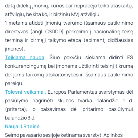
datą didelių įmonių, kurios dar nepradėjo teikti ataskaitų,
atžvilgiu, be kita ko, ir biržinių MVĮ atžvilgiu,
1 metams atidėti Įmonių tvarumo išsamaus patikrinimo
direktyvos (angl. CSDDD) perkėlimo į nacionalinę teisę
terminą ir pirmąjį taikymo etapą (apimantį didžiausias
įmones).
Teikiama nauda
.
Šiuo pokyčiu siekiama didinti ES
konkurencingumą bei įmonėms užtikrinti teisinį tikrumą
dėl joms taikomų atskaitomybės ir išsamaus patikrinimo
pareigų.
Tolesni veiksmai
.
Europos Parlamentas svarstymas dėl
pasiūlymo nagrinėti skubos tvarka balandžio 1 d.
(pritarta), o balsavimas dėl pritarimo pasiūlymui
balandžio 3 d.
Nauja! LR teisė
Seimo pavasario sesijoje ketinama svarstyti Aplinkos