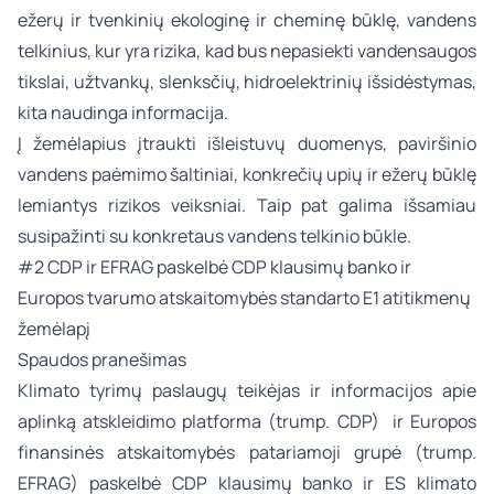
ežerų ir tvenkinių ekologinę ir cheminę būklę, vandens
telkinius, kur yra rizika, kad bus nepasiekti vandensaugos
tikslai, užtvankų, slenksčių, hidroelektrinių išsidėstymas,
kita naudinga informacija.
Į žemėlapius įtraukti išleistuvų duomenys, paviršinio
vandens paėmimo šaltiniai, konkrečių upių ir ežerų būklę
lemiantys rizikos veiksniai. Taip pat galima išsamiau
susipažinti su konkretaus vandens telkinio būkle.
#2 CDP ir EFRAG paskelbė CDP klausimų banko ir
Europos tvarumo atskaitomybės standarto E1 atitikmenų
žemėlapį
Spaudos pranešimas
Klimato tyrimų paslaugų teikėjas ir informacijos apie
aplinką atskleidimo platforma (trump. CDP) ir Europos
finansinės atskaitomybės patariamoji grupė (trump.
EFRAG) paskelbė CDP klausimų banko ir ES klimato