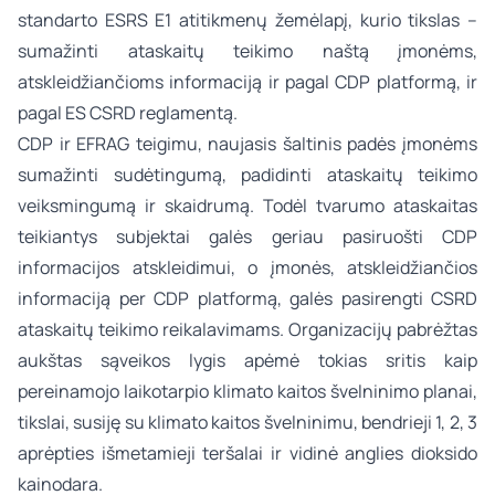
standarto ESRS E1 atitikmenų žemėlapį, kurio tikslas –
sumažinti ataskaitų teikimo naštą įmonėms,
atskleidžiančioms informaciją ir pagal CDP platformą, ir
pagal ES CSRD reglamentą.
CDP ir EFRAG teigimu, naujasis šaltinis padės įmonėms
sumažinti sudėtingumą, padidinti ataskaitų teikimo
veiksmingumą ir skaidrumą. Todėl tvarumo ataskaitas
teikiantys subjektai galės geriau pasiruošti CDP
informacijos atskleidimui, o įmonės, atskleidžiančios
informaciją per CDP platformą, galės pasirengti CSRD
ataskaitų teikimo reikalavimams. Organizacijų pabrėžtas
aukštas sąveikos lygis apėmė tokias sritis kaip
pereinamojo laikotarpio klimato kaitos švelninimo planai,
tikslai, susiję su klimato kaitos švelninimu, bendrieji 1, 2, 3
aprėpties išmetamieji teršalai ir vidinė anglies dioksido
kainodara.