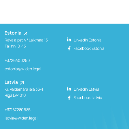
Estonia
Rävala pst 4 / Laikmaa 15
LinkedIn Estonia
Tallinn 10145
Facebook Estonia
+3726400250
estonia@widen.legal
Latvia
Kr. Valdemāra iela 33-1,
LinkedIn Latvia
Rīga LV-1010
Facebook Latvia
+37167280685
latvia@widen.legal