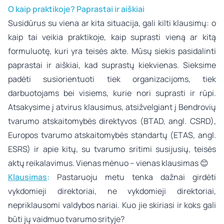
O kaip praktikoje? Paprastai ir aiškiai
Susidūrus su viena ar kita situacija, gali kilti klausimų: o
kaip tai veikia praktikoje, kaip suprasti vieną ar kitą
formuluotę, kuri yra teisės akte. Mūsų siekis pasidalinti
paprastai ir aiškiai, kad suprastų kiekvienas. Sieksime
padėti susiorientuoti tiek organizacijoms, tiek
darbuotojams bei visiems, kurie nori suprasti ir rūpi.
Atsakysime į atvirus klausimus, atsižvelgiant į Bendrovių
tvarumo atskaitomybės direktyvos (BTAD, angl. CSRD),
Europos tvarumo atskaitomybės standartų (ETAS, angl.
ESRS) ir apie kitų, su tvarumo sritimi susijusių, teisės
aktų reikalavimus. Vienas mėnuo – vienas klausimas
😊
Klausimas
:
Pastaruoju metu tenka dažnai girdėti
vykdomieji direktoriai, ne vykdomieji direktoriai,
nepriklausomi valdybos nariai. Kuo jie skiriasi ir koks gali
būti jų vaidmuo tvarumo srityje?