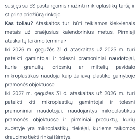
susijęs su ES pastangomis mažinti mikroplastikų taršą ir
stiprina priežiūrą rinkoje.
Kas toliau?
Ataskaitos turi būti teikiamos kiekvienais
metais už praėjusius kalendorinius metus. Pirmieji
ataskaitų teikimo terminai:
Iki 2026 m. gegužės 31 d. ataskaitas už 2025 m. turi
pateikti gamintojai ir tolesni pramoniniai naudotojai,
kurie granulių, dribsnių ar miltelių pavidalo
mikroplastikus naudoja kaip žaliavą plastiko gamyboje
pramonės objektuose.
Iki 2027 m. gegužės 31 d. ataskaitas už 2026 m. turi
pateikti kiti mikroplastikų gamintojai ir tolesni
pramoniniai naudotojai, naudojantys mikroplastikus
pramonės objektuose ir pirminiai produktų, kurių
sudėtyje yra mikroplastikų, tiekėjai, kuriems taikomos
draudimo tiekti rinkai išimtys.