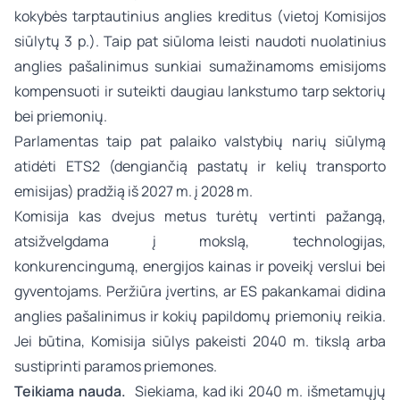
kokybės tarptautinius anglies kreditus (vietoj Komisijos
siūlytų 3 p.). Taip pat siūloma leisti naudoti nuolatinius
anglies pašalinimus sunkiai sumažinamoms emisijoms
kompensuoti ir suteikti daugiau lankstumo tarp sektorių
bei priemonių.
Parlamentas taip pat palaiko valstybių narių siūlymą
atidėti ETS2 (dengiančią pastatų ir kelių transporto
emisijas) pradžią iš 2027 m. į 2028 m.
Komisija kas dvejus metus turėtų vertinti pažangą,
atsižvelgdama į mokslą, technologijas,
konkurencingumą, energijos kainas ir poveikį verslui bei
gyventojams. Peržiūra įvertins, ar ES pakankamai didina
anglies pašalinimus ir kokių papildomų priemonių reikia.
Jei būtina, Komisija siūlys pakeisti 2040 m. tikslą arba
sustiprinti paramos priemones.
Teikiama nauda.
Siekiama, kad iki 2040 m. išmetamųjų