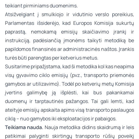
teikiant pirminiams duomenims.
Atsižvelgiant į smulkiojo ir vidutinio verslo poreikius,
Parlamentas išsiderėjo, kad Europos Komisija sukurtų
paprastą, nemokamą emisijų skaičiavimo įrankį ir
instrukciją, padėsiančią įmonėms taikyti metodiką be
papildomos finansinės ar administracinės naštos. Įrankis
turės būti parengtas per ketverius metus.
Susitarime pripažįstama, kad ši metodika kol kas neapima
visų gyvavimo ciklo emisijų (pvz., transporto priemonės
gamybos ar utilizavimo). Todėl po ketverių metų Komisija
įvertins galimybę ją išplėsti, kai bus pakankamai
duomenų ir tarptautinės pažangos. Tai gali lemti, kad
ateityje emisijų apskaita apims visą transporto paslaugos
ciklą – nuo gamybos iki eksploatacijos ir pabaigos.
Teikiama nauda.
Nauja metodika didins skaidrumą ir leis
patikimai palyginti skirtingų transporto rūšių poveikį