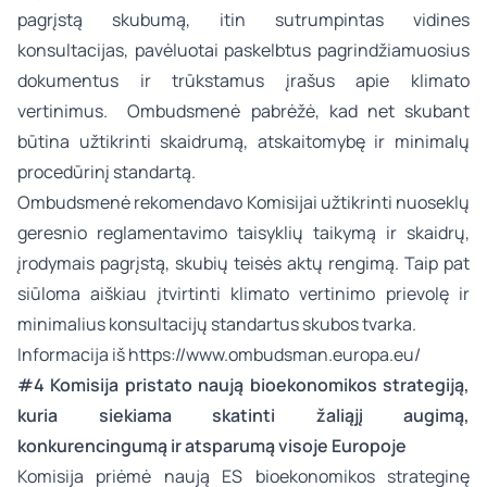
pagrįstą skubumą, itin sutrumpintas vidines
konsultacijas, pavėluotai paskelbtus pagrindžiamuosius
dokumentus ir trūkstamus įrašus apie klimato
vertinimus. Ombudsmenė pabrėžė, kad net skubant
būtina užtikrinti skaidrumą, atskaitomybę ir minimalų
procedūrinį standartą.
Ombudsmenė rekomendavo Komisijai užtikrinti nuoseklų
geresnio reglamentavimo taisyklių taikymą ir skaidrų,
įrodymais pagrįstą, skubių teisės aktų rengimą. Taip pat
siūloma aiškiau įtvirtinti klimato vertinimo prievolę ir
minimalius konsultacijų standartus skubos tvarka.
Informacija iš
https://www.ombudsman.europa.eu/
#4 Komisija pristato naują bioekonomikos strategiją,
kuria siekiama skatinti žaliąjį augimą,
konkurencingumą ir atsparumą visoje Europoje
Komisija priėmė naują ES bioekonomikos strateginę