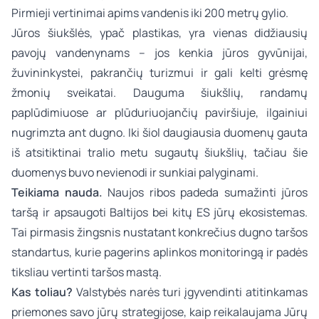
Pirmieji vertinimai apims vandenis iki 200 metrų gylio.
Jūros šiukšlės, ypač plastikas, yra vienas didžiausių
pavojų vandenynams – jos kenkia jūros gyvūnijai,
žuvininkystei, pakrančių turizmui ir gali kelti grėsmę
žmonių sveikatai. Dauguma šiukšlių, randamų
paplūdimiuose ar plūduriuojančių paviršiuje, ilgainiui
nugrimzta ant dugno. Iki šiol daugiausia duomenų gauta
iš atsitiktinai tralio metu sugautų šiukšlių, tačiau šie
duomenys buvo nevienodi ir sunkiai palyginami.
Teikiama nauda.
Naujos ribos padeda sumažinti jūros
taršą ir apsaugoti Baltijos bei kitų ES jūrų ekosistemas.
Tai pirmasis žingsnis nustatant konkrečius dugno taršos
standartus, kurie pagerins aplinkos monitoringą ir padės
tiksliau vertinti taršos mastą.
Kas toliau?
Valstybės narės turi įgyvendinti atitinkamas
priemones savo jūrų strategijose, kaip reikalaujama
Jūrų