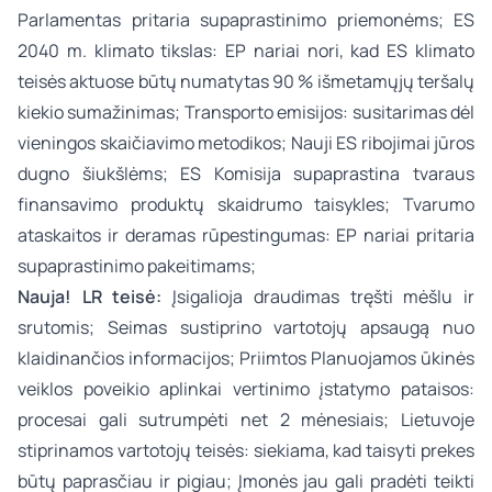
Parlamentas pritaria supaprastinimo priemonėms; ES
2040 m. klimato tikslas: EP nariai nori, kad ES klimato
teisės aktuose būtų numatytas 90 % išmetamųjų teršalų
kiekio sumažinimas; Transporto emisijos: susitarimas dėl
vieningos skaičiavimo metodikos; Nauji ES ribojimai jūros
dugno šiukšlėms; ES Komisija supaprastina tvaraus
finansavimo produktų skaidrumo taisykles; Tvarumo
ataskaitos ir deramas rūpestingumas: EP nariai pritaria
supaprastinimo pakeitimams;
Nauja! LR teisė:
Įsigalioja draudimas tręšti mėšlu ir
srutomis; Seimas sustiprino vartotojų apsaugą nuo
klaidinančios informacijos; Priimtos Planuojamos ūkinės
veiklos poveikio aplinkai vertinimo įstatymo pataisos:
procesai gali sutrumpėti net 2 mėnesiais; Lietuvoje
stiprinamos vartotojų teisės: siekiama, kad taisyti prekes
būtų paprasčiau ir pigiau; Įmonės jau gali pradėti teikti