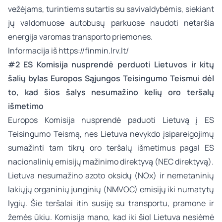
vežėjams, turintiems sutartis su savivaldybėmis, siekiant
jų valdomuose autobusų parkuose naudoti netaršia
energija varomas transporto priemones.
Informacija iš
https://finmin.lrv.lt/
#2 ES Komisija nusprendė perduoti Lietuvos ir kitų
šalių bylas Europos Sąjungos Teisingumo Teismui dėl
to, kad šios šalys nesumažino kelių oro teršalų
išmetimo
Europos Komisija nusprendė paduoti Lietuvą į ES
Teisingumo Teismą, nes Lietuva nevykdo įsipareigojimų
sumažinti tam tikrų oro teršalų išmetimus pagal ES
nacionalinių emisijų mažinimo direktyvą (NEC direktyvą).
Lietuva nesumažino azoto oksidų (NOx) ir nemetaninių
lakiųjų organinių junginių (NMVOC) emisijų iki numatytų
lygių. Šie teršalai itin susiję su transportu, pramone ir
žemės ūkiu. Komisija mano, kad iki šiol Lietuva nesiėmė