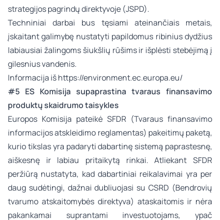
strategijos pagrindų direktyvoje
(JSPD).
Techniniai darbai bus tęsiami ateinančiais metais,
įskaitant galimybę nustatyti papildomus ribinius dydžius
labiausiai žalingoms šiukšlių rūšims ir išplėsti stebėjimą į
gilesnius vandenis.
Informacija iš
https://environment.ec.europa.eu/
#5 ES Komisija supaprastina tvaraus finansavimo
produktų skaidrumo taisykles
Europos Komisija pateikė SFDR (Tvaraus finansavimo
informacijos atskleidimo reglamentas) pakeitimų paketą,
kurio tikslas yra padaryti dabartinę sistemą paprastesnę,
aiškesnę ir labiau pritaikytą rinkai. Atliekant SFDR
peržiūrą nustatyta, kad dabartiniai reikalavimai yra per
daug sudėtingi, dažnai dubliuojasi su CSRD (Bendrovių
tvarumo atskaitomybės direktyva) ataskaitomis ir nėra
pakankamai suprantami investuotojams, ypač