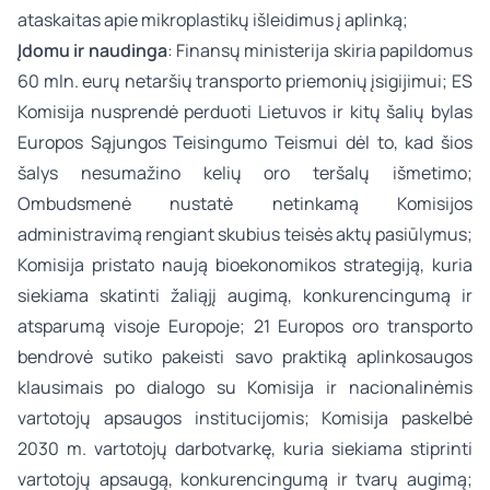
ataskaitas apie mikroplastikų išleidimus į aplinką;
Įdomu ir naudinga
: Finansų ministerija skiria papildomus
60 mln. eurų netaršių transporto priemonių įsigijimui; ES
Komisija nusprendė perduoti Lietuvos ir kitų šalių bylas
Europos Sąjungos Teisingumo Teismui dėl to, kad šios
šalys nesumažino kelių oro teršalų išmetimo;
Ombudsmenė nustatė netinkamą Komisijos
administravimą rengiant skubius teisės aktų pasiūlymus;
Komisija pristato naują bioekonomikos strategiją, kuria
siekiama skatinti žaliąjį augimą, konkurencingumą ir
atsparumą visoje Europoje; 21 Europos oro transporto
bendrovė sutiko pakeisti savo praktiką aplinkosaugos
klausimais po dialogo su Komisija ir nacionalinėmis
vartotojų apsaugos institucijomis; Komisija paskelbė
2030 m. vartotojų darbotvarkę, kuria siekiama stiprinti
vartotojų apsaugą, konkurencingumą ir tvarų augimą;