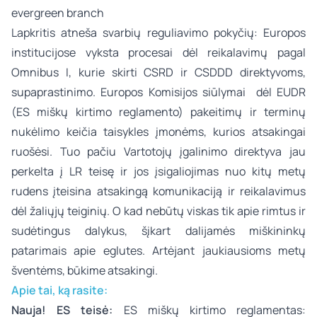
Lapkritis atneša svarbių reguliavimo pokyčių: Europos
institucijose vyksta procesai dėl reikalavimų pagal
Omnibus I, kurie skirti CSRD ir CSDDD direktyvoms,
supaprastinimo. Europos Komisijos siūlymai dėl EUDR
(ES miškų kirtimo reglamento) pakeitimų ir terminų
nukėlimo keičia taisykles įmonėms, kurios atsakingai
ruošėsi. Tuo pačiu Vartotojų įgalinimo direktyva jau
perkelta į LR teisę ir jos įsigaliojimas nuo kitų metų
rudens įteisina atsakingą komunikaciją ir reikalavimus
dėl žaliųjų teiginių. O kad nebūtų viskas tik apie rimtus ir
sudėtingus dalykus, šįkart dalijamės miškininkų
patarimais apie eglutes. Artėjant jaukiausioms metų
šventėms, būkime atsakingi.
Apie tai, ką rasite
:
Nauja! ES teisė:
ES miškų kirtimo reglamentas: