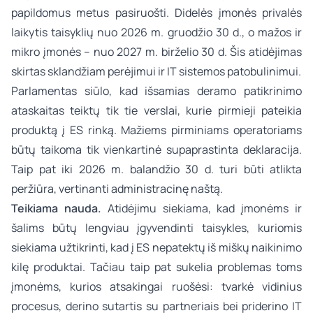
papildomus metus pasiruošti. Didelės įmonės privalės
laikytis taisyklių nuo 2026 m. gruodžio 30 d., o mažos ir
mikro įmonės – nuo 2027 m. birželio 30 d. Šis atidėjimas
skirtas sklandžiam perėjimui ir IT sistemos patobulinimui.
Parlamentas siūlo, kad išsamias deramo patikrinimo
ataskaitas teiktų tik tie verslai, kurie pirmieji pateikia
produktą į ES rinką. Mažiems pirminiams operatoriams
būtų taikoma tik vienkartinė supaprastinta deklaracija.
Taip pat iki 2026 m. balandžio 30 d. turi būti atlikta
peržiūra, vertinanti administracinę naštą.
Teikiama nauda.
Atidėjimu siekiama, kad įmonėms ir
šalims būtų lengviau įgyvendinti taisykles, kuriomis
siekiama užtikrinti, kad į ES nepatektų iš miškų naikinimo
kilę produktai. Tačiau taip pat sukelia problemas toms
įmonėms, kurios atsakingai ruošėsi: tvarkė vidinius
procesus, derino sutartis su partneriais bei priderino IT