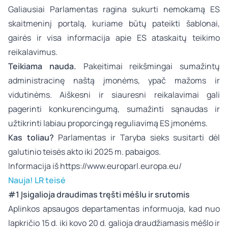
Galiausiai Parlamentas ragina sukurti nemokamą ES
skaitmeninį portalą, kuriame būtų pateikti šablonai,
gairės ir visa informacija apie ES ataskaitų teikimo
reikalavimus.
Teikiama nauda.
Pakeitimai reikšmingai sumažintų
administracinę naštą įmonėms, ypač mažoms ir
vidutinėms. Aiškesni ir siauresni reikalavimai gali
pagerinti konkurencingumą, sumažinti sąnaudas ir
užtikrinti labiau proporcingą reguliavimą ES įmonėms.
Kas toliau?
Parlamentas ir Taryba sieks susitarti dėl
galutinio teisės akto iki 2025 m. pabaigos.
Informacija iš
https://www.europarl.europa.eu/
Nauja! LR teisė
#1 Įsigalioja draudimas tręšti mėšlu ir srutomis
Aplinkos apsaugos departamentas informuoja, kad nuo
lapkričio 15 d. iki kovo 20 d. galioja draudžiamasis mėšlo ir