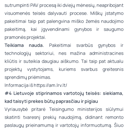
sutrumpinti PAV procesą iki dviejų mėnesių, neapribojant
visuomenės teisės dalyvauti procese. Miškų įstatymo
pakeitimai taip pat palengvina miško žemės naudojimo
pakeitimą, kai įgyvendinami gynybos ir saugumo
pramonės projektai.
Teikiama nauda.
Pakeitimai svarbūs gynybos ir
technologijų sektoriui, nes mažina administracines
kliūtis ir suteikia daugiau aiškumo. Tai taip pat aktualu
projektų vystytojams, kuriems svarbus greitesnis
sprendimų priėmimas.
Informacija iš
https://am.lrv.lt/
#4 Lietuvoje stiprinamos vartotojų teisės: siekiama,
kad taisyti prekes būtų paprasčiau ir pigiau
Vyriausybė pritarė Teisingumo ministerijos siūlymui
skatinti tvaresnį prekių naudojimą, didinant remonto
paslaugų prieinamumą ir vartotojų informuotumą. Šiuo