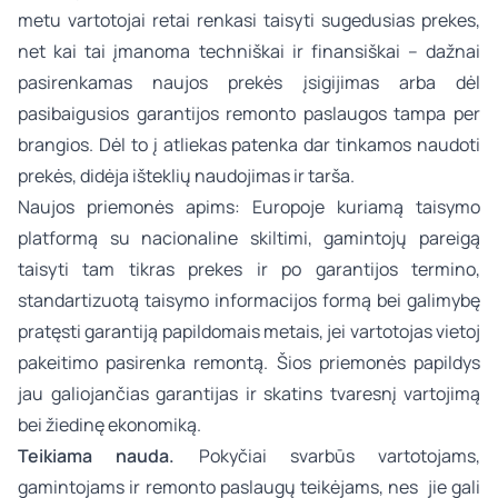
metu vartotojai retai renkasi taisyti sugedusias prekes,
net kai tai įmanoma techniškai ir finansiškai – dažnai
pasirenkamas naujos prekės įsigijimas arba dėl
pasibaigusios garantijos remonto paslaugos tampa per
brangios. Dėl to į atliekas patenka dar tinkamos naudoti
prekės, didėja išteklių naudojimas ir tarša.
Naujos priemonės apims: Europoje kuriamą taisymo
platformą su nacionaline skiltimi, gamintojų pareigą
taisyti tam tikras prekes ir po garantijos termino,
standartizuotą taisymo informacijos formą bei galimybę
pratęsti garantiją papildomais metais, jei vartotojas vietoj
pakeitimo pasirenka remontą. Šios priemonės papildys
jau galiojančias garantijas ir skatins tvaresnį vartojimą
bei žiedinę ekonomiką.
Teikiama nauda.
Pokyčiai svarbūs vartotojams,
gamintojams ir remonto paslaugų teikėjams, nes jie gali