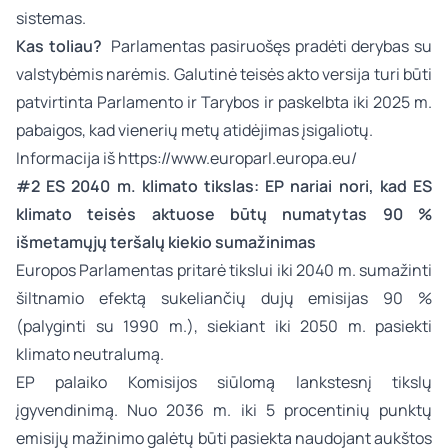
sistemas.
Kas toliau?
Parlamentas pasiruošęs pradėti derybas su
valstybėmis narėmis. Galutinė teisės akto versija turi būti
patvirtinta Parlamento ir Tarybos ir paskelbta iki 2025 m.
pabaigos, kad vienerių metų atidėjimas įsigaliotų.
Informacija iš
https://www.europarl.europa.eu/
#2 ES 2040 m. klimato tikslas: EP nariai nori, kad ES
klimato teisės aktuose būtų numatytas 90 %
išmetamųjų teršalų kiekio sumažinimas
Europos Parlamentas pritarė tikslui iki 2040 m. sumažinti
šiltnamio efektą sukeliančių dujų emisijas 90 %
(palyginti su 1990 m.), siekiant iki 2050 m. pasiekti
klimato neutralumą.
EP palaiko Komisijos siūlomą lankstesnį tikslų
įgyvendinimą. Nuo 2036 m. iki 5 procentinių punktų
emisijų mažinimo galėtų būti pasiekta naudojant aukštos