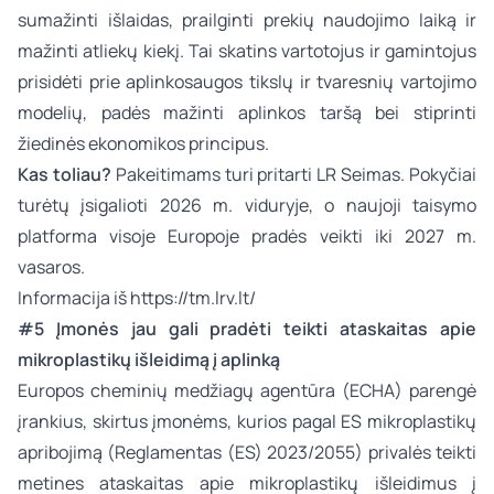
sumažinti išlaidas, prailginti prekių naudojimo laiką ir
mažinti atliekų kiekį. Tai skatins vartotojus ir gamintojus
prisidėti prie aplinkosaugos tikslų ir tvaresnių vartojimo
modelių, padės mažinti aplinkos taršą bei stiprinti
žiedinės ekonomikos principus.
Kas toliau?
Pakeitimams turi pritarti LR Seimas. Pokyčiai
turėtų įsigalioti 2026 m. viduryje, o naujoji taisymo
platforma visoje Europoje pradės veikti iki 2027 m.
vasaros.
Informacija iš
https://tm.lrv.lt/
#5 Įmonės jau gali pradėti teikti ataskaitas apie
mikroplastikų išleidimą į aplinką
Europos cheminių medžiagų agentūra (ECHA) parengė
įrankius, skirtus įmonėms, kurios pagal ES mikroplastikų
apribojimą (Reglamentas (ES) 2023/2055) privalės teikti
metines ataskaitas apie mikroplastikų išleidimus į