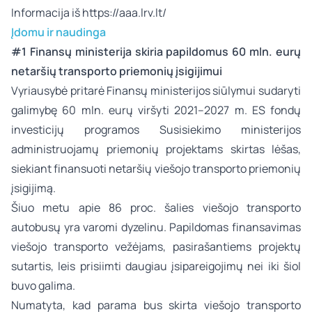
Informacija iš
https://aaa.lrv.lt/
Įdomu ir naudinga
#1 Finansų ministerija skiria papildomus 60 mln. eurų
netaršių transporto priemonių įsigijimui
Vyriausybė pritarė Finansų ministerijos siūlymui sudaryti
galimybę 60 mln. eurų viršyti 2021–2027 m. ES fondų
investicijų programos Susisiekimo ministerijos
administruojamų priemonių projektams skirtas lėšas,
siekiant finansuoti netaršių viešojo transporto priemonių
įsigijimą.
Šiuo metu apie 86 proc. šalies viešojo transporto
autobusų yra varomi dyzelinu. Papildomas finansavimas
viešojo transporto vežėjams, pasirašantiems projektų
sutartis, leis prisiimti daugiau įsipareigojimų nei iki šiol
buvo galima.
Numatyta, kad parama bus skirta viešojo transporto