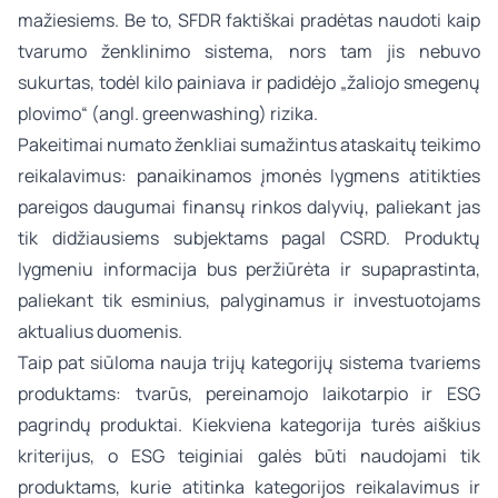
mažiesiems. Be to, SFDR faktiškai pradėtas naudoti kaip
tvarumo ženklinimo sistema, nors tam jis nebuvo
sukurtas, todėl kilo painiava ir padidėjo „žaliojo smegenų
plovimo“ (angl. greenwashing) rizika.
Pakeitimai numato ženkliai sumažintus ataskaitų teikimo
reikalavimus: panaikinamos įmonės lygmens atitikties
pareigos daugumai finansų rinkos dalyvių, paliekant jas
tik didžiausiems subjektams pagal CSRD. Produktų
lygmeniu informacija bus peržiūrėta ir supaprastinta,
paliekant tik esminius, palyginamus ir investuotojams
aktualius duomenis.
Taip pat siūloma nauja trijų kategorijų sistema tvariems
produktams: tvarūs, pereinamojo laikotarpio ir ESG
pagrindų produktai. Kiekviena kategorija turės aiškius
kriterijus, o ESG teiginiai galės būti naudojami tik
produktams, kurie atitinka kategorijos reikalavimus ir