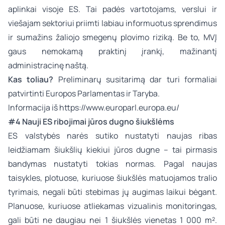
aplinkai visoje ES. Tai padės vartotojams, verslui ir
viešajam sektoriui priimti labiau informuotus sprendimus
ir sumažins žaliojo smegenų plovimo riziką. Be to, MVĮ
gaus nemokamą praktinį įrankį, mažinantį
administracinę naštą.
Kas toliau?
Preliminarų susitarimą dar turi formaliai
patvirtinti Europos Parlamentas ir Taryba.
Informacija iš
https://www.europarl.europa.eu/
#4 Nauji ES ribojimai jūros dugno šiukšlėms
ES valstybės narės sutiko nustatyti naujas ribas
leidžiamam šiukšlių kiekiui jūros dugne – tai pirmasis
bandymas nustatyti tokias normas. Pagal naujas
taisykles, plotuose, kuriuose šiukšlės matuojamos tralio
tyrimais, negali būti stebimas jų augimas laikui bėgant.
Planuose, kuriuose atliekamas vizualinis monitoringas,
gali būti ne daugiau nei 1 šiukšlės vienetas 1 000 m².