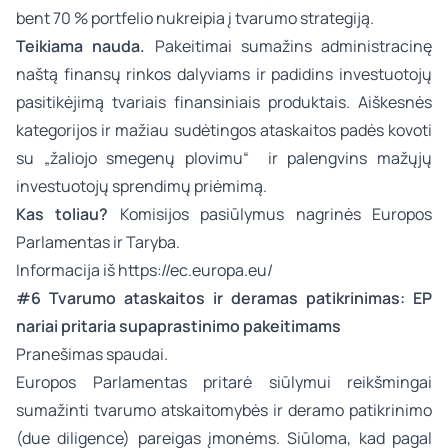
bent 70 % portfelio nukreipia į tvarumo strategiją.
Teikiama nauda.
Pakeitimai sumažins administracinę
naštą finansų rinkos dalyviams ir padidins investuotojų
pasitikėjimą tvariais finansiniais produktais. Aiškesnės
kategorijos ir mažiau sudėtingos ataskaitos padės kovoti
su „žaliojo smegenų plovimu“ ir palengvins mažųjų
investuotojų sprendimų priėmimą.
Kas toliau?
Komisijos pasiūlymus nagrinės Europos
Parlamentas ir Taryba.
Informacija iš
https://ec.europa.eu/
#6 Tvarumo ataskaitos ir deramas patikrinimas: EP
nariai pritaria supaprastinimo pakeitimams
Pranešimas spaudai.
Europos Parlamentas pritarė siūlymui reikšmingai
sumažinti tvarumo atskaitomybės ir deramo patikrinimo
(due diligence) pareigas įmonėms. Siūloma, kad pagal