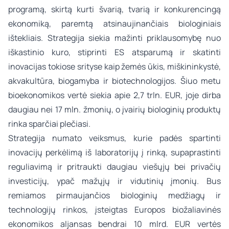
programą, skirtą kurti švarią, tvarią ir konkurencingą
ekonomiką, paremtą atsinaujinančiais biologiniais
ištekliais. Strategija siekia mažinti priklausomybę nuo
iškastinio kuro, stiprinti ES atsparumą ir skatinti
inovacijas tokiose srityse kaip žemės ūkis, miškininkystė,
akvakultūra, biogamyba ir biotechnologijos. Šiuo metu
bioekonomikos vertė siekia apie 2,7 trln. EUR, joje dirba
daugiau nei 17 mln. žmonių, o įvairių biologinių produktų
rinka sparčiai plečiasi.
Strategija numato veiksmus, kurie padės spartinti
inovacijų perkėlimą iš laboratorijų į rinką, supaprastinti
reguliavimą ir pritraukti daugiau viešųjų bei privačių
investicijų, ypač mažųjų ir vidutinių įmonių. Bus
remiamos pirmaujančios biologinių medžiagų ir
technologijų rinkos, įsteigtas Europos biožaliavinės
ekonomikos aljansas bendrai 10 mlrd. EUR vertės