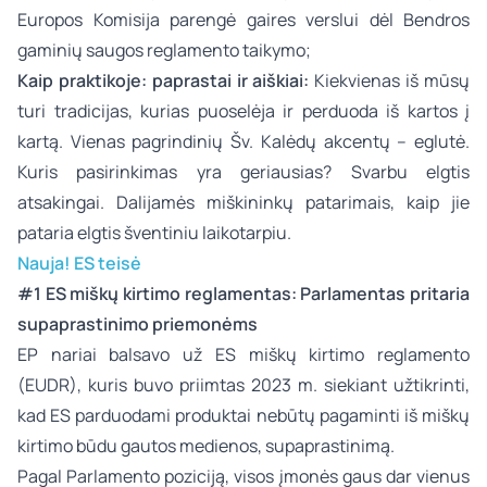
Europos Komisija parengė gaires verslui dėl Bendros
gaminių saugos reglamento taikymo;
Kaip praktikoje: paprastai ir aiškiai:
Kiekvienas iš mūsų
turi tradicijas, kurias puoselėja ir perduoda iš kartos į
kartą. Vienas pagrindinių Šv. Kalėdų akcentų – eglutė.
Kuris pasirinkimas yra geriausias? Svarbu elgtis
atsakingai. Dalijamės miškininkų patarimais, kaip jie
pataria elgtis šventiniu laikotarpiu.
Nauja! ES teisė
#1
ES miškų kirtimo reglamentas: Parlamentas pritaria
supaprastinimo priemonėms
EP nariai balsavo už ES miškų kirtimo reglamento
(EUDR), kuris buvo priimtas 2023 m. siekiant užtikrinti,
kad ES parduodami produktai nebūtų pagaminti iš miškų
kirtimo būdu gautos medienos, supaprastinimą.
Pagal Parlamento poziciją, visos įmonės gaus dar vienus