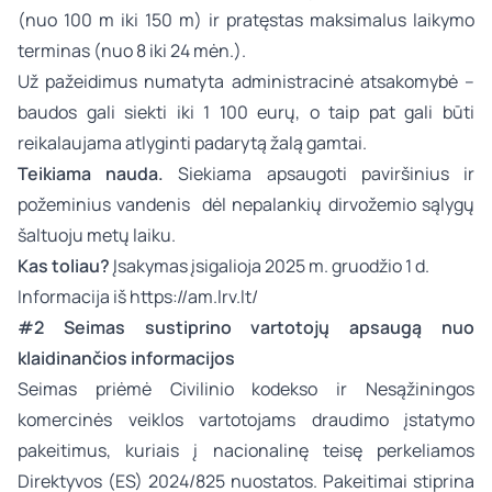
(nuo 100 m iki 150 m) ir pratęstas maksimalus laikymo
terminas (nuo 8 iki 24 mėn.).
Už pažeidimus numatyta administracinė atsakomybė –
baudos gali siekti iki 1 100 eurų, o taip pat gali būti
reikalaujama atlyginti padarytą žalą gamtai.
Teikiama nauda.
Siekiama apsaugoti paviršinius ir
požeminius vandenis dėl nepalankių dirvožemio sąlygų
šaltuoju metų laiku.
Kas toliau?
Įsakymas įsigalioja 2025 m. gruodžio 1 d.
Informacija iš
https://am.lrv.lt/
#2 Seimas sustiprino vartotojų apsaugą nuo
klaidinančios informacijos
Seimas priėmė Civilinio kodekso ir Nesąžiningos
komercinės veiklos vartotojams draudimo įstatymo
pakeitimus, kuriais į nacionalinę teisę perkeliamos
Direktyvos (ES) 2024/825 nuostatos. Pakeitimai stiprina