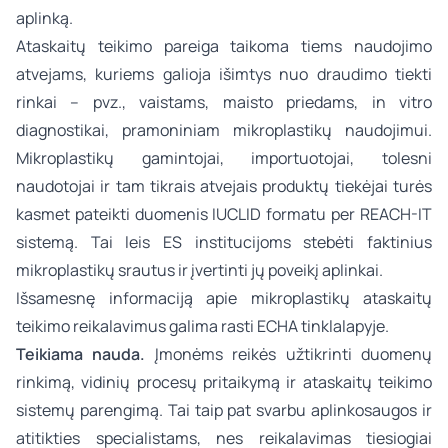
aplinką.
Ataskaitų teikimo pareiga taikoma tiems naudojimo
atvejams, kuriems galioja išimtys nuo draudimo tiekti
rinkai – pvz., vaistams, maisto priedams,
in vitro
diagnostikai, pramoniniam mikroplastikų naudojimui.
Mikroplastikų gamintojai, importuotojai, tolesni
naudotojai ir tam tikrais atvejais produktų tiekėjai turės
kasmet pateikti duomenis IUCLID formatu per REACH-IT
sistemą. Tai leis ES institucijoms stebėti faktinius
mikroplastikų srautus ir įvertinti jų poveikį aplinkai.
Išsamesnę informaciją apie mikroplastikų ataskaitų
teikimo reikalavimus galima rasti
ECHA tinklalapyje
.
Teikiama nauda.
Įmonėms reikės užtikrinti duomenų
rinkimą, vidinių procesų pritaikymą ir ataskaitų teikimo
sistemų parengimą. Tai taip pat svarbu aplinkosaugos ir
atitikties specialistams, nes reikalavimas tiesiogiai