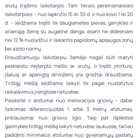
srutų tręšimo laikotarpis. Tam tikrais pereinamaisiais
laikotarpiais – nuo lapkričio 15 iki 30 d. ir nuo kovo 1 iki 20
d. – leidžiama tręšti tik daugiametes pievas, ganyklas ir
ariamąją žemę su augaline danga, esant ne didesniam
nei 12 % nuolydžiui ir laikantis papildomų apsaugos zonų
bei azoto normų.
Draudžiamuoju laikotarpiu žemėje negali būti matyti
paskleisto neįterpto mėšlo ar srutų, o tręšti įmirkusį,
įšalusį ar apsnigtą dirvožemį yra griežtai draudžiama.
Tirštąjį mėšlą leidžiama laikyti tik pagal nustatytus
reikalavimus įrengtose rietuvėse.
Pasikeitė ir atstumai nuo melioracijos griovių – dabar
taikomas diferencijuotas 1 arba 3 metrų atstumas,
priklausomai nuo griovio ilgio. Taip pat išplėstos
galimybės tirštąjį mėšlą laikyti rietuvėse laukuose, tačiau
padidinti minimalūs atstumai nuo gyvenamųjų pastatų