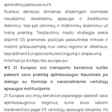
sprendimų paklausai kurti.
Svarbus dėmesys skiriamas atsakingam biomasės
naudojimui, ekosistemų apsaugai ir žiediškumo
didinimui, taip pat ūkininkų ir miškininkų skatinimui už
tvarią praktiką. Tarptautiniu mastu strategija siekia
stiprinti ES pramonės pozicijas pasaulinėse rinkose ir
mažinti priklausomybę nuo vieno regiono ar ištekliaus,
taip didinant Europos konkurencingumą ir atsparumą.
Informacija iš
https://ec.europa.eu/
#5 21 Europos oro transporto bendrovė sutiko
pakeisti savo praktiką aplinkosaugos klausimais po
dialogo su Komisija ir nacionalinėmis vartotojų
apsaugos institucijomis
21 Europos oro linijų bendrovė įsipareigojo pakeisti savo
aplinkosauginius teiginius, kurie buvo laikomi
klaidinančiais pagal ES vartotojų apsaugos taisykles. Po