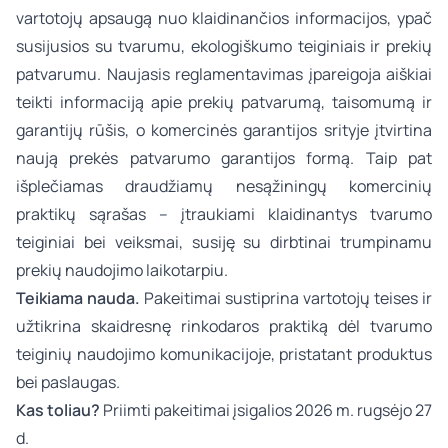
vartotojų apsaugą nuo klaidinančios informacijos, ypač
susijusios su tvarumu, ekologiškumo teiginiais ir prekių
patvarumu. Naujasis reglamentavimas įpareigoja aiškiai
teikti informaciją apie prekių patvarumą, taisomumą ir
garantijų rūšis, o komercinės garantijos srityje įtvirtina
naują prekės patvarumo garantijos formą. Taip pat
išplečiamas draudžiamų nesąžiningų komercinių
praktikų sąrašas – įtraukiami klaidinantys tvarumo
teiginiai bei veiksmai, susiję su dirbtinai trumpinamu
prekių naudojimo laikotarpiu.
Teikiama nauda.
Pakeitimai sustiprina vartotojų teises ir
užtikrina skaidresnę rinkodaros praktiką dėl tvarumo
teiginių naudojimo komunikacijoje, pristatant produktus
bei paslaugas.
Kas toliau?
Priimti pakeitimai įsigalios 2026 m. rugsėjo 27
d.