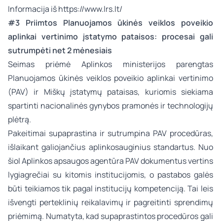
Informacija iš
https://www.lrs.lt/
#3 Priimtos Planuojamos ūkinės veiklos poveikio
aplinkai vertinimo įstatymo pataisos: procesai gali
sutrumpėti net 2 mėnesiais
Seimas priėmė Aplinkos ministerijos parengtas
Planuojamos ūkinės veiklos poveikio aplinkai vertinimo
(PAV) ir Miškų įstatymų pataisas, kuriomis siekiama
spartinti nacionalinės gynybos pramonės ir technologijų
plėtrą.
Pakeitimai supaprastina ir sutrumpina PAV procedūras,
išlaikant galiojančius aplinkosauginius standartus. Nuo
šiol Aplinkos apsaugos agentūra PAV dokumentus vertins
lygiagrečiai su kitomis institucijomis, o pastabos galės
būti teikiamos tik pagal institucijų kompetenciją. Tai leis
išvengti perteklinių reikalavimų ir pagreitinti sprendimų
priėmimą. Numatyta, kad supaprastintos procedūros gali