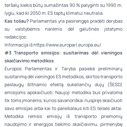
teršalų kiekis būtų sumažintas 90 % palyginti su 1990 m.
lygiu, kad iki 2050 m. ES taptų klimatui neutralia.
Kas toliau?
Parlamentas yra pasirengęs pradėti derybas
su valstybėmis narėmis dėl galutinės įstatymo
redakcijos.
Informacija iš
https://www.europarl.europa.eu/
#3 Transporto emisijos: susitarimas dėl vieningos
skaičiavimo metodikos
Europos Parlamentas ir Taryba pasiekė preliminarų
susitarimą dėl vieningos ES metodikos, skirtos transporto
paslaugų šiltnamio efektą sukeliančių dujų (ŠESD)
emisijoms apskaičiuoti. Naujoji metodika bus privaloma
tik toms įmonėms, kurios savanoriškai nuspręs skaičiuoti
savo emisijas arba kai to pareikalaus kiti ES teisės aktai.
Metodika remsis emisijų iš transporto priemonių
naudojimo ir energijos tiekimo skaičiavimu, pirmenybę