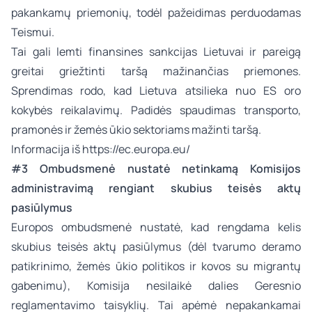
pakankamų priemonių, todėl pažeidimas perduodamas
Teismui.
Tai gali lemti finansines sankcijas Lietuvai ir pareigą
greitai griežtinti taršą mažinančias priemones.
Sprendimas rodo, kad Lietuva atsilieka nuo ES oro
kokybės reikalavimų. Padidės spaudimas transporto,
pramonės ir žemės ūkio sektoriams mažinti taršą.
Informacija iš
https://ec.europa.eu/
#3 Ombudsmenė nustatė netinkamą Komisijos
administravimą rengiant skubius teisės aktų
pasiūlymus
Europos ombudsmenė nustatė, kad rengdama kelis
skubius teisės aktų pasiūlymus (dėl tvarumo deramo
patikrinimo, žemės ūkio politikos ir kovos su migrantų
gabenimu), Komisija nesilaikė dalies Geresnio
reglamentavimo taisyklių. Tai apėmė nepakankamai