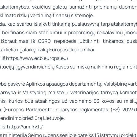
skaitomybės, skaičius galėtų sumažinti prieinamų duomen
klimato rizikų vertinimą finansų sistemoje.
ia, kad svarbu išlaikyti tinkamą pusiausvyrą tarp atskaitom
 bei finansiniam stabilumui ir proporcingų reikalavimų įmo
išbraukimas iš CSRD nepadeda užtikrinti tinkamos pusi
tai kelia ilgalaikę riziką Europos ekonomikai.
 iš
https://www.ecb.europa.eu/
itucijų, įgyvendinsiančių Kovos su miškų naikinimu reglament
ybė paskyrė Aplinkos apsaugos departamentą, Valstybinę varto
arnybą ir Valstybinę maisto ir veterinarijos tarnybą kompe
omis, kurios bus atsakingos už vadinamo ES kovos su mišk
 (Europos Parlamento ir Tarybos reglamentas (ES) 2023/1
endinimo priežiūrą Lietuvoje.
a iš
https://am.lrv.lt/
 ministerija Seimo rudens sesijoje pateiks 15 įstatymų projek