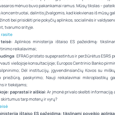
 vasaros mėnuo buvo
pakankamai ramus.
Mūsų tikslas –
pateik
ą koncentruotai,
dalintis įžvalgomis, kad kiekvienas iš mūsų ga
žinoti bei
prisidėti prie pokyčių aplinkos, socialinės ir valdy
sen
nt, tvarumo srityje.
ą rasite
 teisė:
Aplinkos ministerija ištaiso ES pažeidimą: tikslina
rtinimo reikalavimai;
audinga
:
EFRAG pristato supaprastintus ir peržiūrėtus ESRS p
yvauti viešojoje konsultacijoje
;
Europos Centrinio Banko pirmin
ilpninimo
;
Dėl institucijų, įgyvendinsiančių Kovos su mišk
 priežiūrą, paskyrimo
;
Nauji reikalavimai
mikroplastikų
ga
s ir tiekėjams;
koje: paprastai ir aiškiai:
Ar įmonė privalo skelbti informaciją a
ų skirtumus tarp moterų ir vyrų?
teisė
inisterija ištaiso ES pažeidimą: tikslinami poveikio aplinka