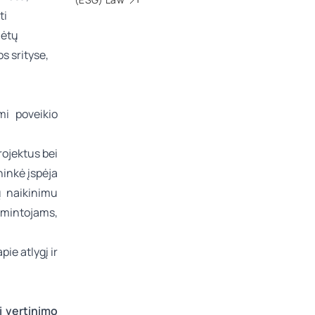
ti
lėtų
os
srityse,
mi poveikio
rojektus bei
inkė įspėja
ų naikinimu
mintojams,
pie atlygį ir
i vertinimo