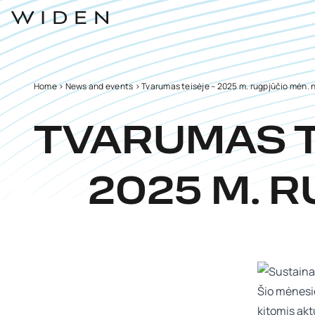
Home
>
News and events
>
Tvarumas teisėje – 2025 m. rugpjūčio mėn. 
TVARUMAS T
2025 M. 
Ši
o
mėnesi
kitomis
akt