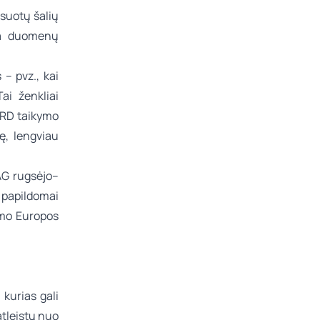
suotų šalių
ia duomenų
 – pvz., kai
ai ženkliai
SRD taikymo
ę, lengviau
RAG rugsėjo–
 papildomai
imo Europos
 kurias gali
atleistų nuo