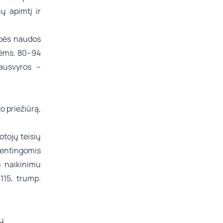
ų apimtį ir
ybės naudos
nėms. 80–94
ausvyros –
o priežiūrą,
tojų teisių
tentingomis
ų naikinimu
115, trump.
tų