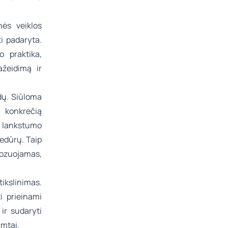
nės veiklos
ti padaryta.
 praktika,
ažeidimą ir
dų. Siūloma
l konkrečią
u lankstumo
edūrų. Taip
ozuojamas,
ikslinimas.
i prieinami
ir sudaryti
amtai.