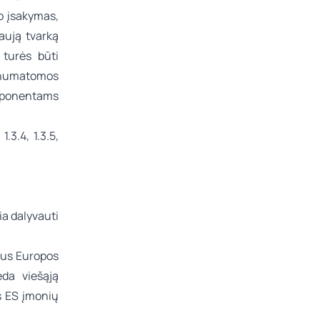
ro įsakymas,
aują tvarką
 turės būti
 numatomos
mponentams
1.3.4, 1.3.5,
ia dalyvauti
tus Europos
da viešąją
os ES įmonių