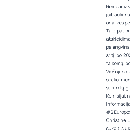
Remdamasi 
įsitrauki
analizės pe
Taip pat pr
atskleidim
palengvina
sritį po 2
taikomą, b
Viešoji kon
spalio mėn
surinktų g
Komisijai, 
Informacija
#2 Europos
Christine L
sukelti siū