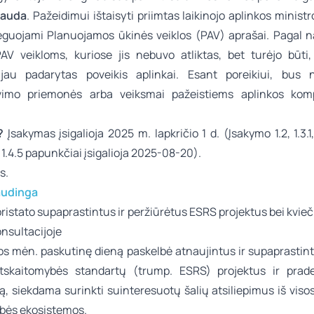
nauda
. Pažeidimui ištaisyti priimtas laikinojo aplinkos minist
eguojami Planuojamos ūkinės veiklos (PAV) aprašai. Pagal n
PAV veikloms, kuriose jis nebuvo atliktas, bet turėjo būti,
s jau padarytas poveikis aplinkai. Esant poreikiui, bus
imo priemonės arba veiksmai pažeistiems aplinkos ko
u?
Įsakymas įsigalioja 2025 m. lapkričio 1 d. (Įsakymo 1.2, 1.3.1, 
.1, 1.4.5 papunkčiai įsigalioja 2025-08-20).
s.
audinga
ristato supaprastintus ir peržiūrėtus ESRS projektus bei kvieč
onsultacijoje
os mėn. paskutinę dieną paskelbė atnaujintus ir supaprastin
tskaitomybės standartų (trump. ESRS) projektus ir prade
ą, siekdama surinkti suinteresuotų šalių atsiliepimus iš vis
bės ekosistemos.