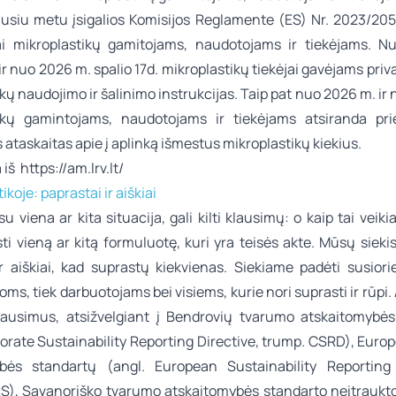
ausiu metu įsigalios Komisijos Reglamente (ES) Nr. 2023/205
ai mikroplastikų gamitojams, naudotojams ir tiekėjams. 
. ir nuo 2026 m. spalio 17d. mikroplastikų tiekėjai gavėjams priva
kų naudojimo ir šalinimo instrukcijas. Taip pat nuo 2026 m. ir
ikų gamintojams, naudotojams ir tiekėjams atsiranda prie
ataskaitas apie į aplinką išmestus mikroplastikų kiekius.
a iš
https://am.lrv.lt/
ikoje: paprastai ir aiškiai
u viena ar kita situacija, gali kilti klausimų: o kaip tai veikia
ti vieną ar kitą formuluotę, kuri yra teisės akte. Mūsų siekis
ir aiškiai, kad suprastų kiekvienas. Siekiame padėti susiorie
oms, tiek darbuotojams bei visiems, kurie nori suprasti ir rūpi
klausimus, atsižvelgiant į Bendrovių tvarumo atskaitomybės
porate Sustainability Reporting Directive, trump. CSRD), Euro
bės standartų (angl. European Sustainability Reporting
S), Savanoriško tvarumo atskaitomybės standarto neįtraukto