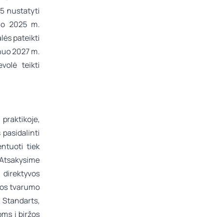
5 nustatyti
Nuo 2025 m.
lės pateikti
 nuo 2027 m.
volė teikti
 praktikoje,
 pasidalinti
ntuoti tiek
. Atsakysime
 direktyvos
pos tvarumo
 Standarts,
ms į biržos