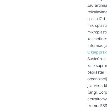
Jau artimi
reikalavim
spalio 17 d
mikroplasti
mikroplast
kasmetines 
Informacij
O kaip prakt
Susidūrus s
kaip supras
paprastai 
organizacij
į atvirus 
(angl. Cor
atskaitomy
trump. ESR