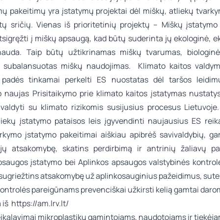
mų pakeitimų yra įstatymų projektai dėl miškų, atliekų tvarky
itų sričių. Vienas iš prioritetinių projektų – Miškų įstatymo
tsigręžti į miškų apsaugą, kad būtų suderinta jų ekologinė, e
nauda. Taip būtų užtikrinamas miškų tvarumas, biologinė
r subalansuotas miškų naudojimas. Klimato kaitos valdym
 padės tinkamai perkelti ES nuostatas dėl taršos leidi
o naujas Prisitaikymo prie klimato kaitos įstatymas nustaty
 valdyti su klimato rizikomis susijusius procesus Lietuvoje. 
tliekų įstatymo pataisos leis įgyvendinti naujausius ES reik
arkymo įstatymo pakeitimai aiškiau apibrėš savivaldybių, ga
jų atsakomybę, skatins perdirbimą ir antrinių žaliavų p
psaugos įstatymo bei Aplinkos apsaugos valstybinės kontrol
 sugriežtins atsakomybę už aplinkosauginius pažeidimus, sute
ontrolės pareigūnams prevenciškai užkirsti kelią gamtai darom
a iš
https://am.lrv.lt/
eikalavimai mikroplastikų gamintojams, naudotojams ir tiekė