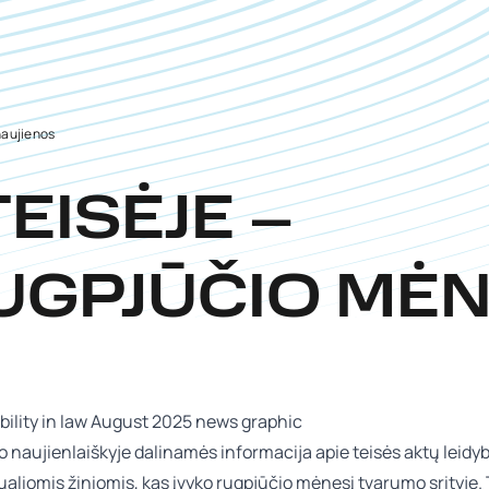
naujienos
EISĖJE –
RUGPJŪČIO MĖN
o
naujienlaiškyje
dalin
amės informacija apie teisės aktų leidyb
ualiomis
žiniomis,
kas įvyko rugpjūčio
mėnesį
t
varum
o srityje.