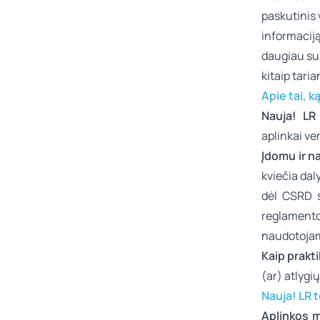
paskutinis
informacij
daugiau su
kitaip taria
Apie tai, k
Nauja! LR
aplinkai ve
Įdomu ir n
kviečia dal
dėl CSRD s
reglamento
naudotojam
Kaip prakti
(ar) atlygi
Nauja! LR 
Aplinkos m