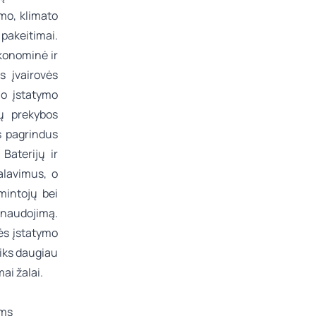
mo, klimato
 pakeitimai.
konominė ir
s įvairovės
o įstatymo
mų prekybos
s pagrindus
Baterijų ir
alavimus, o
mintojų bei
anaudojimą.
ės įstatymo
iks daugiau
ai žalai.
jams