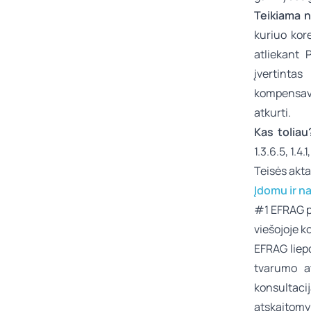
Teikiama 
kuriuo kor
atliekant 
įvertinta
kompensav
atkurti.
Kas tolia
1.3.6.5, 1.4
Teisės akta
Įdomu ir n
#1
EFRAG p
viešojoje k
EFRAG liep
tvarumo a
konsultacij
atskaitomy