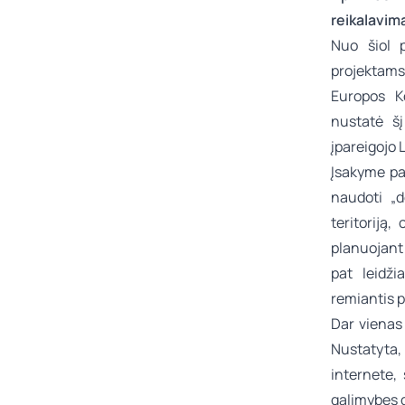
reikalavim
Nuo šiol p
projektams,
Europos K
nustatė šį
įpareigojo L
Įsakyme pa
naudoti „d
teritoriją
planuojant
pat leidž
remiantis 
Dar vienas
Nustatyta,
internete,
galimybes g