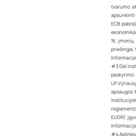
tvarumo at
apsunkinti 
ECB pabrėž
ekonomikai
% įmonių 
priešingai, 
Informacija
#3 Dėl inst
paskyrimo
LR Vyriaus
apsaugos t
institucij
reglamento
EUDR) įgyv
Informacij
#4 Aplinkos