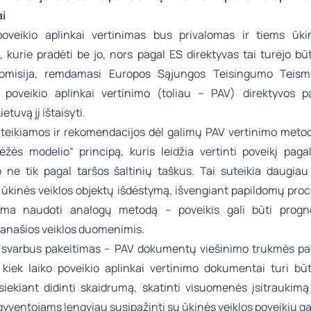
ai
oveikio aplinkai vertinimas bus privalomas ir tiems ūki
 kurie pradėti be jo, nors pagal ES direktyvas tai turėjo bū
omisija, remdamasi Europos Sąjungos Teisingumo Teismo
 poveikio aplinkai vertinimo (toliau – PAV) direktyvos p
ietuvą jį ištaisyti.
teikiamos ir rekomendacijos dėl galimų PAV vertinimo meto
ėžės modelio“ principą, kuris leidžia vertinti poveikį paga
, o ne tik pagal taršos šaltinių taškus. Tai suteikia daugia
 ūkinės veiklos objektų išdėstymą, išvengiant papildomų proc
iama naudoti analogų metodą – poveikis gali būti progn
panašios veiklos duomenimis.
 svarbus pakeitimas – PAV dokumentų viešinimo trukmės pat
 kiek laiko poveikio aplinkai vertinimo dokumentai turi būt
 siekiant didinti skaidrumą, skatinti visuomenės įsitraukimą 
yventojams lengviau susipažinti su ūkinės veiklos poveikiu g