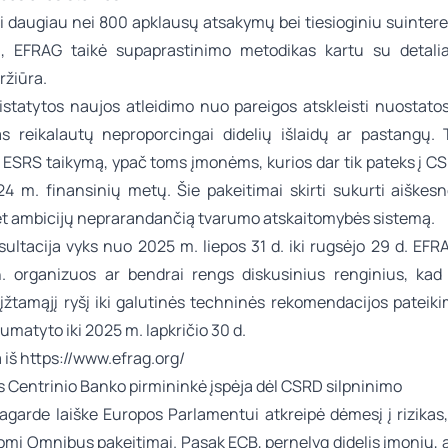
daugiau nei 800 apklausų atsakymų bei tiesioginiu suintere
mu, EFRAG taikė supaprastinimo metodikas kartu su detal
ržiūra.
istatytos naujos atleidimo nuo pareigos atskleisti nuostatos
as reikalautų neproporcingai didelių išlaidų ar pastangų. T
 ESRS taikymą, ypač toms įmonėms, kurios dar tik pateks į C
024 m. finansinių metų. Šie pakeitimai skirti sukurti aiškesn
et ambicijų neprarandančią tvarumo atskaitomybės sistemą.
sultacija vyks nuo 2025 m. liepos 31 d. iki rugsėjo 29 d. EF
. organizuos ar bendrai rengs diskusinius renginius, kad
rįžtamąjį ryšį iki galutinės techninės rekomendacijos pateik
numatyto iki 2025 m. lapkričio 30 d.
 i
š
https://www.efrag.org/
 Centrinio Banko pirmininkė įspėja dėl CSRD silpninimo
agarde laiške Europos Parlamentui atkreipė dėmesį į rizikas,
lomi Omnibus pakeitimai. Pasak ECB, pernelyg didelis įmonių, 