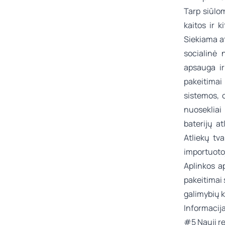
Tarp siūlo
kaitos ir k
Siekiama a
socialinė 
apsauga i
pakeitimai
sistemos, 
nuosekliai
baterijų a
Atliekų tv
importuoto
Aplinkos a
pakeitimai
galimybių k
Informacij
#5 Nauji r