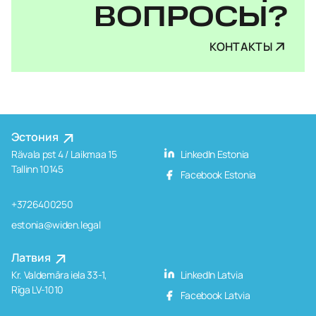
ВОПРОСЫ?
КОНТАКТЫ
Эстония
Rävala pst 4 / Laikmaa 15
LinkedIn Estonia
Tallinn 10145
Facebook Estonia
+3726400250
estonia@widen.legal
Латвия
Kr. Valdemāra iela 33-1,
LinkedIn Latvia
Rīga LV-1010
Facebook Latvia