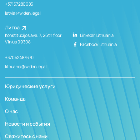
+37167280685
latvia@widen.legal
Литва
Konstitucijos ave. 7, 26th floor
LinkedIn Lithuania
Vilnius 09308
Facebook Lithuania
+37052487670
lithuania@widen.legal
Юридические услуги
Команда
О нас
Новости и события
Свяжитесь с нами