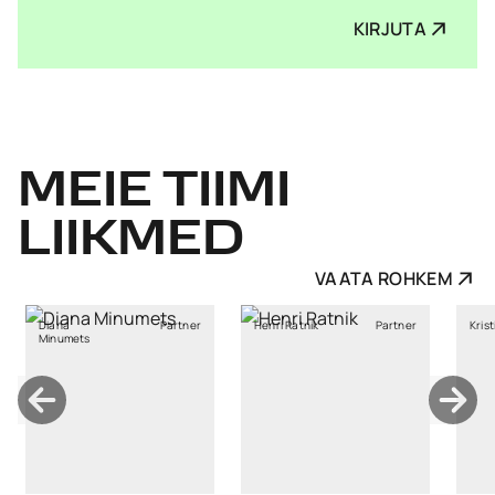
KIRJUTA
MEIE
TIIMI
LIIKMED
VAATA ROHKEM
Partner
Henri Ratnik
Partner
Kristi Sild
ets