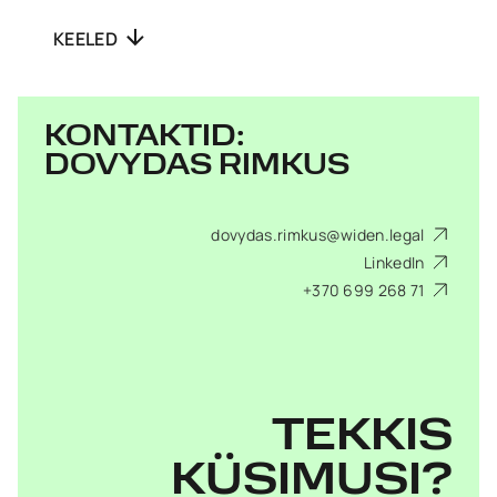
KEELED
KONTAKTID:
DOVYDAS RIMKUS
dovydas.rimkus@widen.legal
LinkedIn
+370 699 268 71
TEKKIS
KÜSIMUSI?