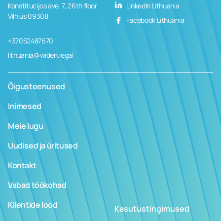
Konstitucijos ave. 7, 26th floor
LinkedIn Lithuania
Vilnius 09308
Facebook Lithuania
+37052487670
lithuania@widen.legal
Õigusteenused
Inimesed
Meie lugu
Uudised ja üritused
Kontakt
Vabad töökohad
Klientide lood
Kasutustingimused