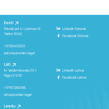
Eesti
Rävala pst 4 / Laikmaa 15
LinkedIn Estonia
Tallinn 10145
Facebook Estonia
+3726400250
estonia@widen.legal
Läti
Kr. Valdemāra iela 33-1,
LinkedIn Latvia
Rīga LV-1010
Facebook Latvia
+37167280685
latvia@widen.legal
Leedu