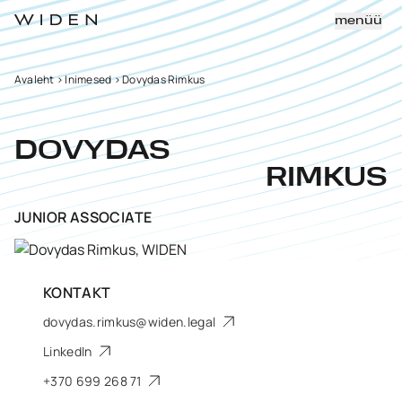
menüü
Avaleht
>
Inimesed
>
Dovydas Rimkus
DOVYDAS
RIMKUS
JUNIOR ASSOCIATE
KONTAKT
dovydas.rimkus@widen.legal
LinkedIn
+370 699 268 71