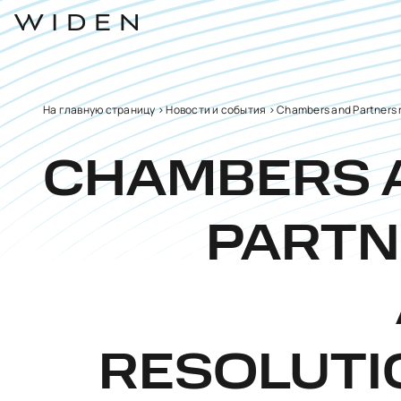
На главную страницу
>
Новости и события
>
Chambers and Partners r
CHAMBERS 
PARTN
RESOLUTI