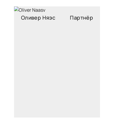
Оливер Няэс
Партнёр
oliver.naas@widen.legal
LinkedIn
+372 640 0250