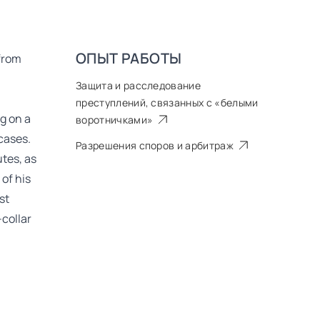
ОПЫТ РАБОТЫ
from
Защита и расследование
преступлений, связанных с «белыми
g on a
воротничками»
cases.
Разрешения споров и арбитраж
tes, as
 of his
st
-collar