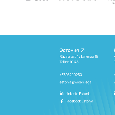
Эстония
Rävala pst 4 / Laikmaa 15
Tallinn 10145
+3726400250
estonia@widen.legal
LinkedIn Estonia
Facebook Estonia