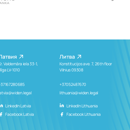
Латвия
Литва
Kr. Valdemāra iela 33-1,
Konstitucijos ave. 7, 26th floor
Rīga LV-1010
Vilnius 09308
+37167280685
+37052487670
latvia@widen.legal
lithuania@widen.legal
LinkedIn Latvia
LinkedIn Lithuania
Facebook Latvia
Facebook Lithuania