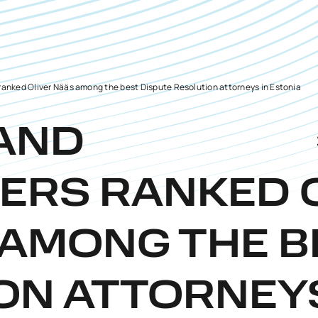
anked Oliver Nääs among the best Dispute Resolution attorneys in Estonia
AND
ERS RANKED 
AMONG THE B
ON ATTORNEYS