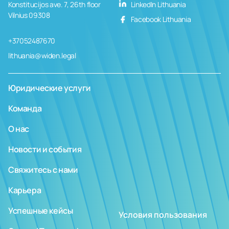
Konstitucijos ave. 7, 26th floor
LinkedIn Lithuania
Vilnius 09308
Facebook Lithuania
+37052487670
lithuania@widen.legal
Юридические услуги
Команда
О нас
Новости и события
Свяжитесь с нами
Карьера
Успешные кейсы
Условия пользования