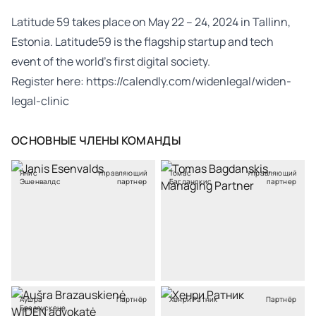
Latitude 59 takes place on May 22 – 24, 2024 in Tallinn,
Estonia. Latitude59 is the flagship startup and tech
event of the world’s first digital society.
Register here:
https://calendly.com/widenlegal/widen-
legal-clinic
ОСНОВНЫЕ ЧЛЕНЫ КОМАНДЫ
Янис
Управляющий
Томас
Управляющий
Эшенвалдс
партнер
Багданскис
партнер
Аушра
Партнёр
Хенри Ратник
Партнёр
Бразаускене