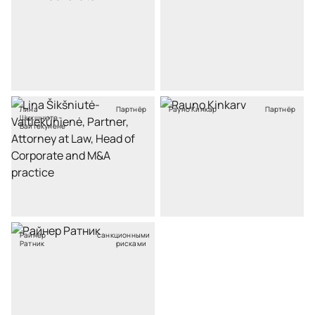
Лина
Партнёр
Рауно Кинкар
Партнёр
Шикшнюте-
Вайтекунене
Райнер
санкционными
Ратник
рисками