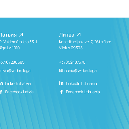
Латвия
Литва
Kr. Valdemāra iela 33-1,
Konstitucijos ave. 7, 26th floor
Rīga LV-1010
Vilnius 09308
+37167280685
+37052487670
latvia@widen.legal
lithuania@widen.legal
LinkedIn Latvia
LinkedIn Lithuania
Facebook Latvia
Facebook Lithuania