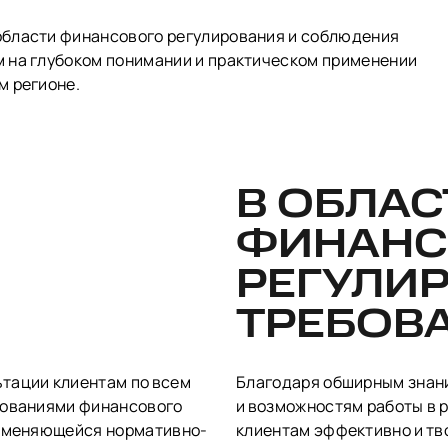
области финансового регулирования и соблюдения
 на глубоком понимании и практическом применении
м регионе.
В ОБЛАС
ФИНАНС
РЕГУЛИ
ТРЕБОВ
тации клиентам по всем
Благодаря обширным знан
бованиями финансового
и возможностям работы в 
о меняющейся нормативно-
клиентам эффективно и тв