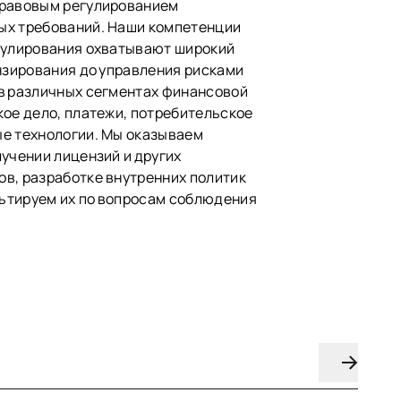
правовым регулированием
ых требований. Наши компетенции
гулирования охватывают широкий
ензирования до управления рисками
в различных сегментах финансовой
кое дело, платежи, потребительское
е технологии. Мы оказываем
учении лицензий и других
в, разработке внутренних политик
льтируем их по вопросам соблюдения