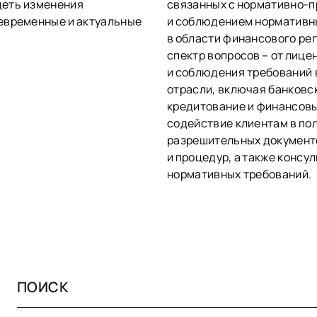
деть изменения
связанных с нормативно-
евременные и актуальные
и соблюдением нормативн
в области финансового ре
спектр вопросов – от лиц
и соблюдения требований 
отрасли, включая банковс
кредитование и финансовы
содействие клиентам в пол
разрешительных документо
и процедур, а также консу
нормативных требований.