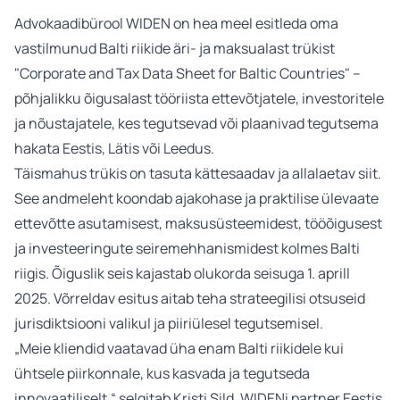
Advokaadibürool WIDEN on hea meel esitleda oma
vastilmunud Balti riikide äri- ja maksualast trükist
"Corporate and Tax Data Sheet for Baltic Countries" –
põhjalikku õigusalast tööriista ettevõtjatele, investoritele
ja nõustajatele, kes tegutsevad või plaanivad tegutsema
hakata Eestis, Lätis või Leedus.
Täismahus trükis on tasuta kättesaadav ja allalaetav
siit
.
See andmeleht koondab ajakohase ja praktilise ülevaate
ettevõtte asutamisest, maksusüsteemidest, tööõigusest
ja investeeringute seiremehhanismidest kolmes Balti
riigis. Õiguslik seis kajastab olukorda seisuga 1. aprill
2025. Võrreldav esitus aitab teha strateegilisi otsuseid
jurisdiktsiooni valikul ja piiriülesel tegutsemisel.
„Meie kliendid vaatavad üha enam Balti riikidele kui
ühtsele piirkonnale, kus kasvada ja tegutseda
innovaatiliselt,“ selgitab Kristi Sild, WIDENi partner Eestis.