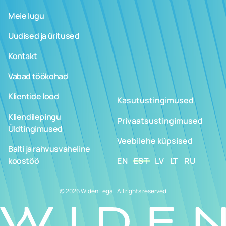
Meie lugu
Uudised ja üritused
Kontakt
Vabad töökohad
Klientide lood
Kasutustingimused
Kliendilepingu
Privaatsustingimused
Üldtingimused
Veebilehe küpsised
Balti ja rahvusvaheline
koostöö
EN
EST
LV
LT
RU
© 2026 Widen Legal. All rights reserved