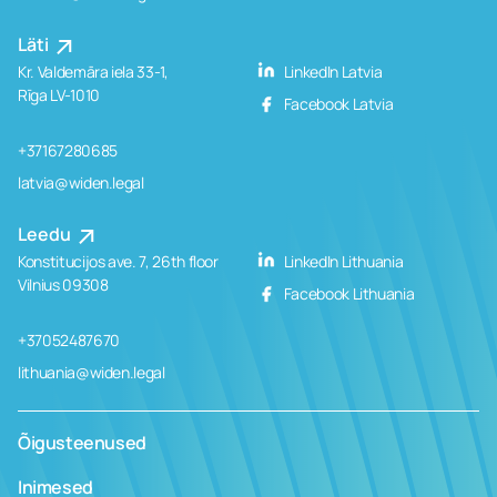
Läti
Kr. Valdemāra iela 33-1,
LinkedIn Latvia
Rīga LV-1010
Facebook Latvia
+37167280685
latvia@widen.legal
Leedu
Konstitucijos ave. 7, 26th floor
LinkedIn Lithuania
Vilnius 09308
Facebook Lithuania
+37052487670
lithuania@widen.legal
Õigusteenused
Inimesed