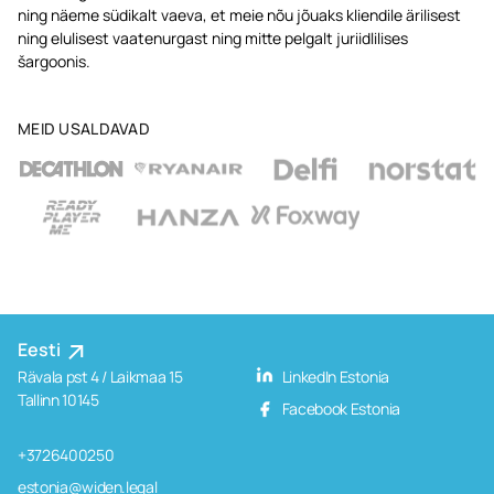
ning näeme südikalt vaeva, et meie nõu jõuaks kliendile ärilisest
ning elulisest vaatenurgast ning mitte pelgalt juriidlilises
šargoonis.
MEID USALDAVAD
Eesti
Rävala pst 4 / Laikmaa 15
LinkedIn Estonia
Tallinn 10145
Facebook Estonia
+3726400250
estonia@widen.legal