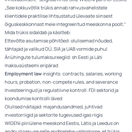
„See kokkuvõtlik trükis annab rahvusvahelistele
klientidele praktilise lihtsustatud ülevaate siinsest
õiguskeskkonnast meie integreeritud meeskonna poolt.“
Mida trükis sidaldab ja käsitleb:
Ettevõtte asutamise põhitõed: olulisemad nõuded,
tähtajad ja valikud OÜ, SIA ja UAB vormide puhul
Äriühingute tulumaksureeglid: sh Eesti ja Läti
maksusüsteemi eripärad
Employment law
insights: contracts, salaries, working
hours, probation, non-compete rules, and severance
Investeeringud ja regulatiivne kontroll: FDI sektorid ja
koondumise kontrolli läved
Olulised näitajad: majandusandmed, juhtivad
investorriigid ja sektorite tugevused igas riigis
WIDENi piiriülene meeskond Eestis, Lätis ja Leedus on
andnud panuse selle andmelehe valmimisse, et trükis