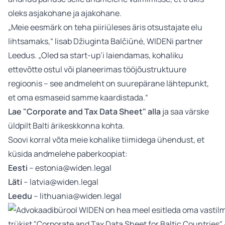
oleks asjakohane ja ajakohane.
„Meie eesmärk on teha piiriüleses äris otsustajate elu
lihtsamaks,“ lisab Džiuginta Balčiūnė, WIDENi partner
Leedus. „Oled sa start-up’i laiendamas, kohaliku
ettevõtte ostul või planeerimas tööjõustruktuure
regioonis – see andmeleht on suurepärane lähtepunkt,
et oma esmaseid samme kaardistada.“
Lae "Corporate and Tax Data Sheet" alla
ja saa värske
üldpilt Balti ärikeskkonna kohta.
Soovi korral võta meie kohalike tiimidega ühendust, et
küsida andmelehe paberkoopiat:
Eesti
–
estonia@widen.legal
Läti
–
latvia@widen.legal
Leedu
–
lithuania@widen.legal