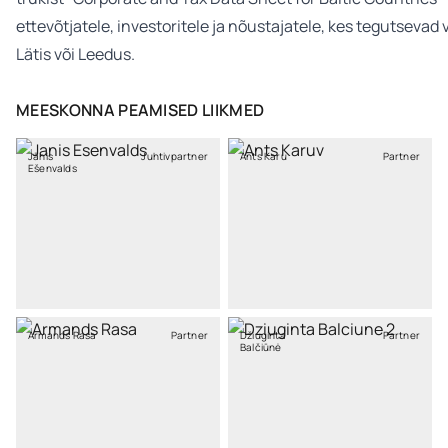
MEESKONNA PEAMISED LIIKMED
Jānis
Juhtivpartner
Ants Karu
Partner
Ešenvalds
Armands Rasa
Partner
Džiuginta
Partner
Balčiūnė