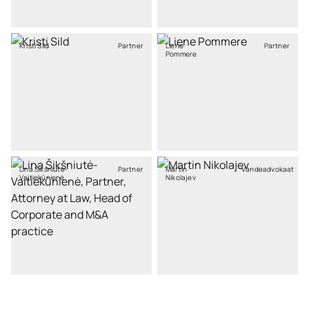
Kristi Sild
Partner
Liene
Partner
Pommere
Lina Šikšniutė-
Partner
Martin
Vandeadvokaat
Vaitiekūnienė
Nikolajev