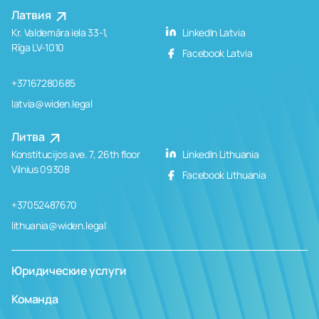
Латвия
Kr. Valdemāra iela 33-1,
LinkedIn Latvia
Rīga LV-1010
Facebook Latvia
+37167280685
latvia@widen.legal
Литва
Konstitucijos ave. 7, 26th floor
LinkedIn Lithuania
Vilnius 09308
Facebook Lithuania
+37052487670
lithuania@widen.legal
Юридические услуги
Команда