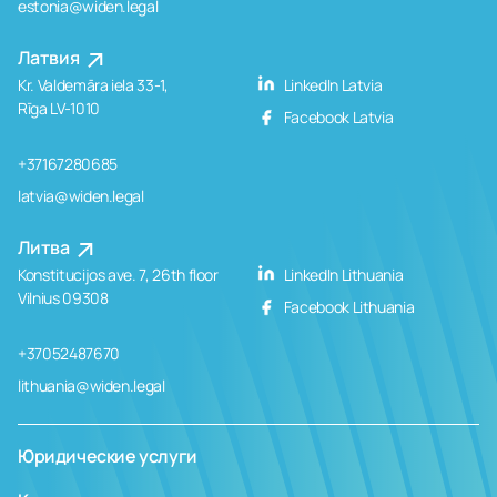
estonia@widen.legal
Латвия
Kr. Valdemāra iela 33-1,
LinkedIn Latvia
Rīga LV-1010
Facebook Latvia
+37167280685
latvia@widen.legal
Литва
Konstitucijos ave. 7, 26th floor
LinkedIn Lithuania
Vilnius 09308
Facebook Lithuania
+37052487670
lithuania@widen.legal
Юридические услуги