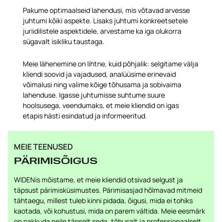
Pakume optimaalseid lahendusi, mis võtavad arvesse
juhtumi kõiki aspekte. Lisaks juhtumi konkreetsetele
juriidilistele aspektidele, arvestame ka iga olukorra
sügavalt isikliku taustaga.
Meie lähenemine on lihtne, kuid põhjalik: selgitame välja
kliendi soovid ja vajadused, analüüsime erinevaid
võimalusi ning valime kõige tõhusama ja sobivaima
lahenduse. Igasse juhtumisse suhtume suure
hoolsusega, veendumaks, et meie kliendid on igas
etapis hästi esindatud ja informeeritud.
MEIE TEENUSED
PÄRIMISÕIGUS
WIDENis mõistame, et meie kliendid otsivad selgust ja
täpsust pärimisküsimustes. Pärimisasjad hõlmavad mitmeid
tähtaegu, millest tuleb kinni pidada, õigusi, mida ei tohiks
kaotada, või kohustusi, mida on parem vältida. Meie eesmärk
on pakkuda neile täpselt seda, tõhusalt ja professionaalselt