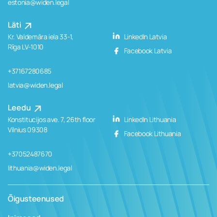
estonia@widen.legal
Läti
Kr. Valdemāra iela 33-1,
LinkedIn Latvia
Rīga LV-1010
Facebook Latvia
+37167280685
latvia@widen.legal
Leedu
Konstitucijos ave. 7, 26th floor
LinkedIn Lithuania
Vilnius 09308
Facebook Lithuania
+37052487670
lithuania@widen.legal
Õigusteenused