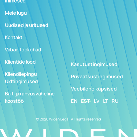
Inimesed
Meie lugu
Uudised ja üritused
Kontakt
Vabad töökohad
Klientide lood
Kasutustingimused
Kliendilepingu
Privaatsustingimused
Üldtingimused
Veebilehe küpsised
Balti ja rahvusvaheline
koostöö
EN
EST
LV
LT
RU
© 2026 Widen Legal. All rights reserved