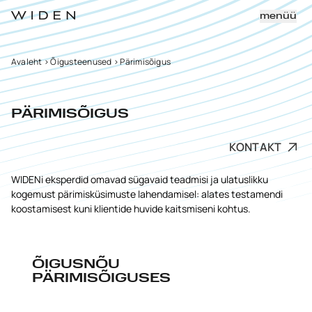
menüü
Avaleht
>
Õigusteenused
>
Pärimisõigus
PÄRIMISÕIGUS
KONTAKT
WIDENi eksperdid omavad sügavaid teadmisi ja ulatuslikku
kogemust pärimisküsimuste lahendamisel: alates testamendi
koostamisest kuni klientide huvide kaitsmiseni kohtus.
ÕIGUSNÕU
PÄRIMISÕIGUSES