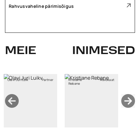
Rahvusvaheline pärimisõigus
MEIE
INIMESED
Olavi-Jüri Luik
Partner
Kristiane
Advokaat
Rebane