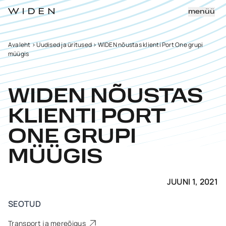
menüü
Avaleht
>
Uudised ja üritused
>
WIDEN nõustas klienti Port One grupi
müügis
WIDEN NÕUSTAS
KLIENTI PORT
ONE GRUPI
MÜÜGIS
JUUNI 1, 2021
SEOTUD
Transport ja mereõigus