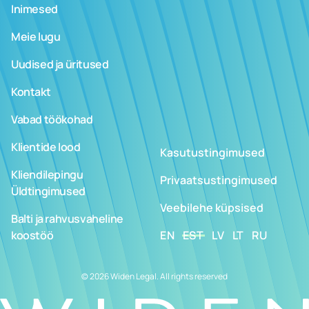
Inimesed
Meie lugu
Uudised ja üritused
Kontakt
Vabad töökohad
Klientide lood
Kasutustingimused
Kliendilepingu
Privaatsustingimused
Üldtingimused
Veebilehe küpsised
Balti ja rahvusvaheline
koostöö
EN
EST
LV
LT
RU
© 2026 Widen Legal. All rights reserved