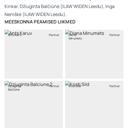
Kinkar, Džiuginta Balčiūnė (ILAW WIDEN Leedu), Inga
Neniškė (ILAW WIDEN Leedu).
MEESKONNA PEAMISED LIIKMED
Ants Karu
Partner
Diana
Partner
Minumets
Džiuginta
Partner
Kristi Sild
Partner
Balčiūnė