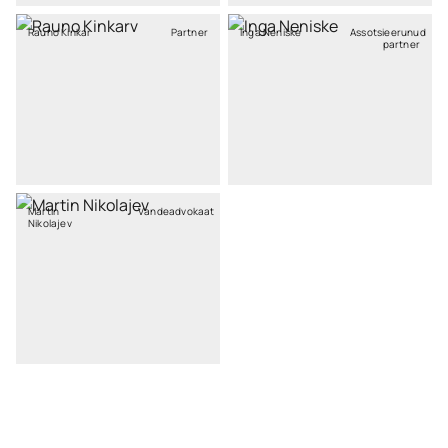
Rauno Kinkar
Partner
Inga Neniškė
Assotsieerunud
partner
Martin
Vandeadvokaat
Nikolajev