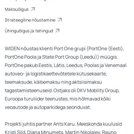
Maksuõigus
Strateegiline nõustamine
Ühinguõigus ja tehingud
WIDEN nõustas klienti Port One grupi (PortOne (Eesti),
PortOne Poola ja State Port Group (Leedu)) müügis.
PortOne pakub Eestis, Lätis, Leedus, Poolas ja Venemaal
autoveo- ja logistikaettevõtetele kütusekaarte,
teemaksude, käibemaksu ning aktsiisimaksu
tagastamisteenuseid. Ostjaks oli DKV Mobility Group,
Euroopa turuliider teenustes, mis hõlmavad kõiki
veoautode ja autoparkidega seonduvat.
Projekti juhtis partner Ants Karu. Meeskonda kuulusid
Kristi Sild, Diana Minumets, Martin Nikolajev, Rauno