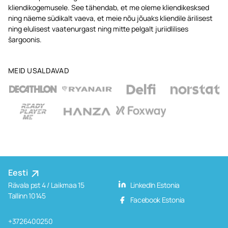
kliendikogemusele. See tähendab, et me oleme kliendikesksed
ning näeme südikalt vaeva, et meie nõu jõuaks kliendile ärilisest
ning elulisest vaatenurgast ning mitte pelgalt juriidlilises
šargoonis.
MEID USALDAVAD
Eesti
Rävala pst 4 / Laikmaa 15
LinkedIn Estonia
Tallinn 10145
Facebook Estonia
+3726400250