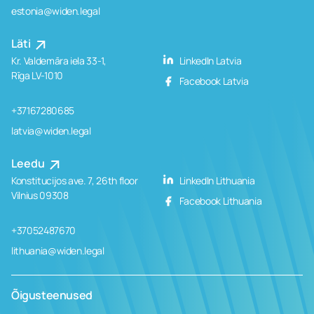
estonia@widen.legal
Läti
Kr. Valdemāra iela 33-1,
LinkedIn Latvia
Rīga LV-1010
Facebook Latvia
+37167280685
latvia@widen.legal
Leedu
Konstitucijos ave. 7, 26th floor
LinkedIn Lithuania
Vilnius 09308
Facebook Lithuania
+37052487670
lithuania@widen.legal
Õigusteenused