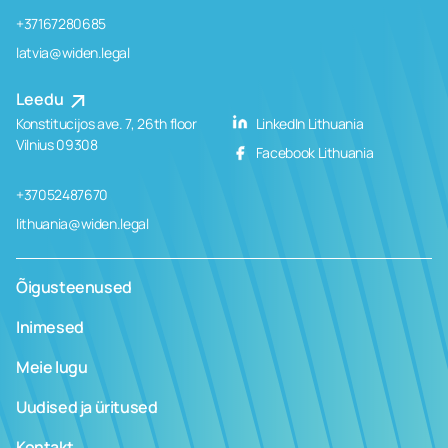
+37167280685
latvia@widen.legal
Leedu
Konstitucijos ave. 7, 26th floor
LinkedIn Lithuania
Vilnius 09308
Facebook Lithuania
+37052487670
lithuania@widen.legal
Õigusteenused
Inimesed
Meie lugu
Uudised ja üritused
Kontakt