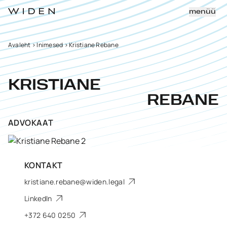
menüü
Avaleht
>
Inimesed
>
Kristiane Rebane
KRISTIANE
REBANE
ADVOKAAT
KONTAKT
kristiane.rebane@widen.legal
LinkedIn
+372 640 0250