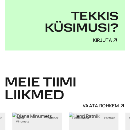
TEKKIS
KÜSIMUSI?
KIRJUTA
MEIE
TIIMI
LIIKMED
VAATA ROHKEM
Partner
Henri Ratnik
Partner
Kristi Sild
ets