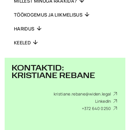
MILLEST MINUGA RÄÄKIDA?
TÖÖKOGEMUS JA LIIKMELISUS
HARIDUS
KEELED
KONTAKTID:
KRISTIANE REBANE
kristiane.rebane@widen.legal
LinkedIn
+372 640 0250