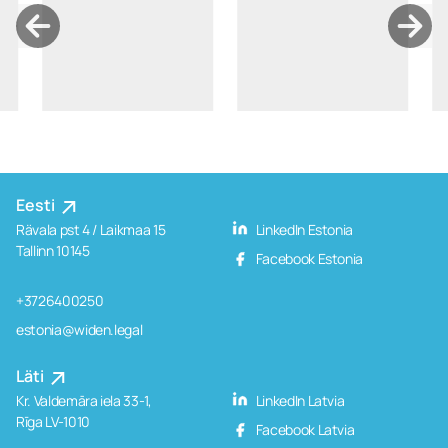
Eesti
Rävala pst 4 / Laikmaa 15
LinkedIn Estonia
Tallinn 10145
Facebook Estonia
+3726400250
estonia@widen.legal
Läti
Kr. Valdemāra iela 33-1,
LinkedIn Latvia
Rīga LV-1010
Facebook Latvia