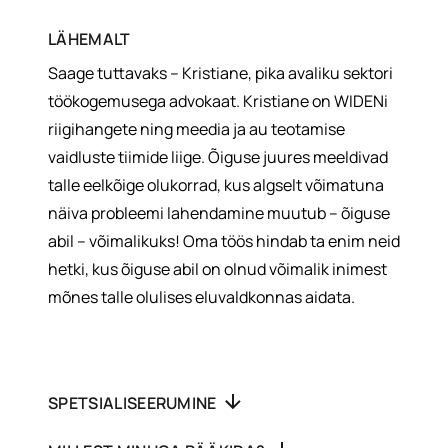
LÄHEMALT
Saage tuttavaks – Kristiane, pika avaliku sektori
töökogemusega advokaat. Kristiane on WIDENi
riigihangete ning meedia ja au teotamise
vaidluste tiimide liige. Õiguse juures meeldivad
talle eelkõige olukorrad, kus algselt võimatuna
näiva probleemi lahendamine muutub – õiguse
abil – võimalikuks! Oma töös hindab ta enim neid
hetki, kus õiguse abil on olnud võimalik inimest
mõnes talle olulises eluvaldkonnas aidata.
SPETSIALISEERUMINE