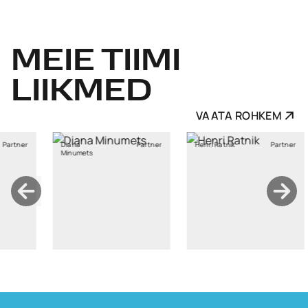
MEIE
TIIMI
LIIKMED
VAATA ROHKEM
a
Partner
Henri Ratnik
Partner
Kristi Sild
mets