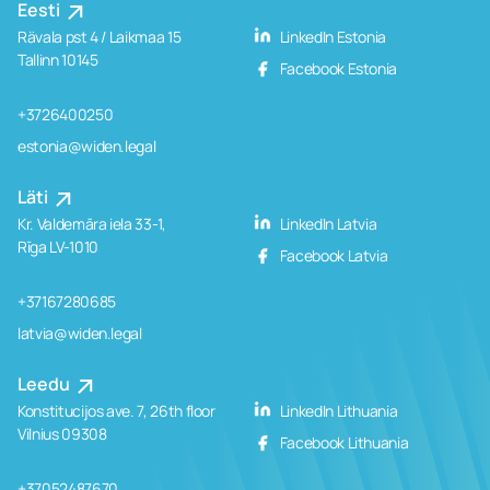
Eesti
Rävala pst 4 / Laikmaa 15
LinkedIn Estonia
Tallinn 10145
Facebook Estonia
+3726400250
estonia@widen.legal
Läti
Kr. Valdemāra iela 33-1,
LinkedIn Latvia
Rīga LV-1010
Facebook Latvia
+37167280685
latvia@widen.legal
Leedu
Konstitucijos ave. 7, 26th floor
LinkedIn Lithuania
Vilnius 09308
Facebook Lithuania
+37052487670