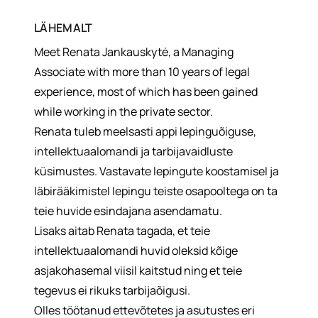
LÄHEMALT
Meet Renata Jankauskytė, a Managing
Associate with more than 10 years of legal
experience, most of which has been gained
while working in the private sector.
Renata tuleb meelsasti appi lepinguõiguse,
intellektuaalomandi ja tarbijavaidluste
küsimustes. Vastavate lepingute koostamisel ja
läbirääkimistel lepingu teiste osapooltega on ta
teie huvide esindajana asendamatu.
Lisaks aitab Renata tagada, et teie
intellektuaalomandi huvid oleksid kõige
asjakohasemal viisil kaitstud ning et teie
tegevus ei rikuks tarbijaõigusi.
Olles töötanud ettevõtetes ja asutustes eri