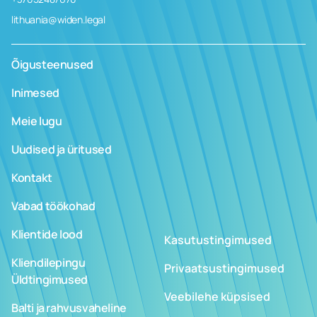
lithuania@widen.legal
Õigusteenused
Inimesed
Meie lugu
Uudised ja üritused
Kontakt
Vabad töökohad
Klientide lood
Kasutustingimused
Kliendilepingu
Privaatsustingimused
Üldtingimused
Veebilehe küpsised
Balti ja rahvusvaheline