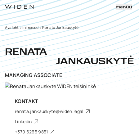
menüü
Avaleht
>
Inimesed
>
Renata Jankauskytė
RENATA
JANKAUSKYTĖ
MANAGING ASSOCIATE
KONTAKT
renata.jankauskyte@widen.legal
Linkedin
+370 6265 9851