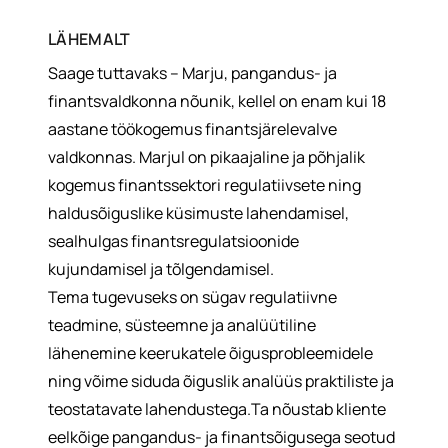
LÄHEMALT
Saage tuttavaks – Marju, pangandus- ja
finantsvaldkonna nõunik, kellel on enam kui 18
aastane töökogemus finantsjärelevalve
valdkonnas. Marjul on pikaajaline ja põhjalik
kogemus finantssektori regulatiivsete ning
haldusõiguslike küsimuste lahendamisel,
sealhulgas finantsregulatsioonide
kujundamisel ja tõlgendamisel.
Tema tugevuseks on sügav regulatiivne
teadmine, süsteemne ja analüütiline
lähenemine keerukatele õigusprobleemidele
ning võime siduda õiguslik analüüs praktiliste ja
teostatavate lahendustega.Ta nõustab kliente
eelkõige pangandus- ja finantsõigusega seotud