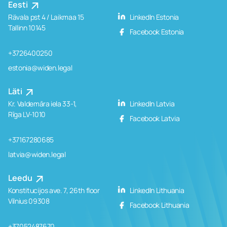
Eesti
Rävala pst 4 / Laikmaa 15
LinkedIn Estonia
Tallinn 10145
Facebook Estonia
+3726400250
estonia@widen.legal
Läti
Kr. Valdemāra iela 33-1,
LinkedIn Latvia
Rīga LV-1010
Facebook Latvia
+37167280685
latvia@widen.legal
Leedu
Konstitucijos ave. 7, 26th floor
LinkedIn Lithuania
Vilnius 09308
Facebook Lithuania
+37052487670