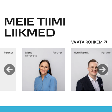
MEIE
TIIMI
LIIKMED
VAATA ROHKEM
a
Partner
Henri Ratnik
Partner
Kristi Sild
mets