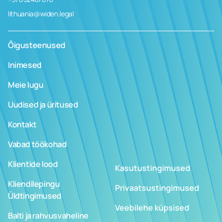
lithuania@widen.legal
Õigusteenused
Inimesed
Meie lugu
Uudised ja üritused
Kontakt
Vabad töökohad
Klientide lood
Kasutustingimused
Kliendilepingu
Privaatsustingimused
Üldtingimused
Veebilehe küpsised
Balti ja rahvusvaheline