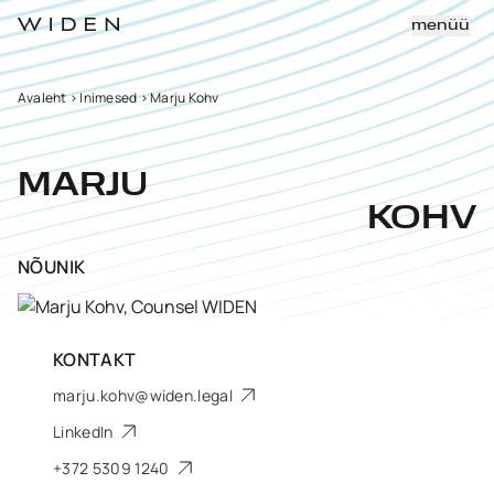
menüü
Avaleht
>
Inimesed
>
Marju Kohv
MARJU
KOHV
NÕUNIK
KONTAKT
marju.kohv@widen.legal
LinkedIn
+372 5309 1240