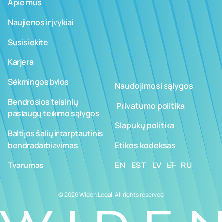
Apie mus
Naujienos ir įvykiai
Susisiekite
Karjera
Sėkmingos bylos
Naudojimosi sąlygos
Bendrosios teisinių
­ ­­Privatumo politika
paslaugų teikimo sąlygos
Slapukų politika
Baltijos šalių ir tarptautinis
bendradarbiavimas
Etikos kodeksas
Tvarumas
EN
EST
LV
LT
RU
© 2026 Widen Legal. All rights reserved