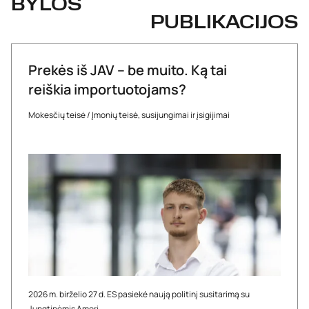
BYLOS
PUBLIKACIJOS
Prekės iš JAV – be muito. Ką tai
reiškia importuotojams?
Mokesčių teisė
/
Įmonių teisė, susijungimai ir įsigijimai
2026 m. birželio 27 d. ES pasiekė naują politinį susitarimą su
Jungtinėmis Ameri...