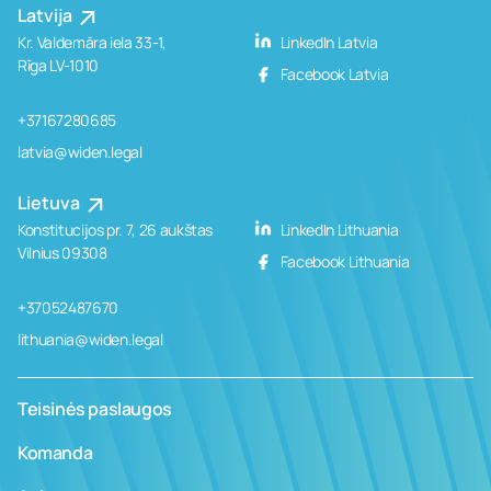
Latvija
Kr. Valdemāra iela 33-1,
LinkedIn Latvia
Rīga LV-1010
Facebook Latvia
+37167280685
latvia@widen.legal
Lietuva
Konstitucijos pr. 7, 26 aukštas
LinkedIn Lithuania
Vilnius 09308
Facebook Lithuania
+37052487670
lithuania@widen.legal
Teisinės paslaugos
Komanda