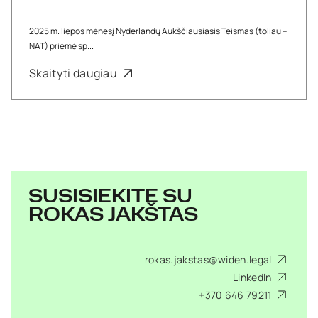
2025 m. liepos mėnesį Nyderlandų Aukščiausiasis Teismas (toliau –
NAT) priėmė sp...
Skaityti daugiau
SUSISIEKITE SU
ROKAS JAKŠTAS
rokas.jakstas@widen.legal
LinkedIn
+370 646 79211