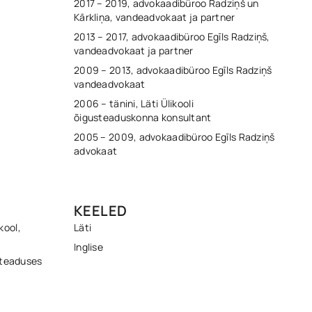
2017 – 2019, advokaadibüroo Radziņš un
Kārkliņa, vandeadvokaat ja partner
2013 – 2017, advokaadibüroo Egīls Radziņš,
vandeadvokaat ja partner
2009 – 2013, advokaadibüroo Egīls Radziņš
vandeadvokaat
2006 – tänini, Läti Ülikooli
õigusteaduskonna konsultant
2005 – 2009, advokaadibüroo Egīls Radziņš
advokaat
KEELED
kool,
Läti
Inglise
usteaduses