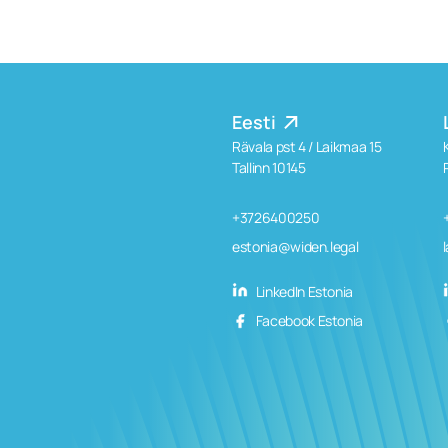
Eesti
Rävala pst 4 / Laikmaa 15
Tallinn 10145
+3726400250
estonia@widen.legal
LinkedIn Estonia
Facebook Estonia