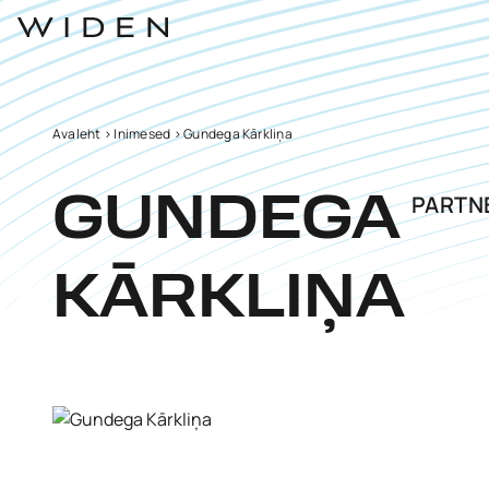
Avaleht
>
Inimesed
>
Gundega Kārkliņa
PARTN
GUNDEGA
KĀRKLIŅA