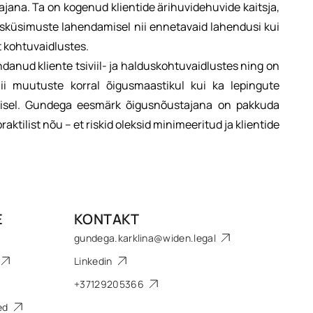
ajana. Ta on kogenud klientide ärihuvidehuvide kaitsja,
usküsimuste lahendamisel nii ennetavaid lahendusi kui
t kohtuvaidlustes.
danud kliente tsiviil- ja halduskohtuvaidlustes ning on
nii muutuste korral õigusmaastikul kui ka lepingute
amisel. Gundega eesmärk õigusnõustajana on pakkuda
praktilist nõu – et riskid oleksid minimeeritud ja klientide
E
KONTAKT
gundega.karklina@widen.legal
Linkedin
+37129205366
sed