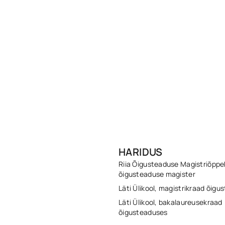
HARIDUS
Riia Õigusteaduse Magistriõppe
õigusteaduse magister
Läti Ülikool, magistrikraad õig
Läti Ülikool, bakalaureusekraad
õigusteaduses