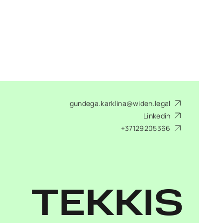
gundega.karklina@widen.legal
Linkedin
+37129205366
TEKKIS