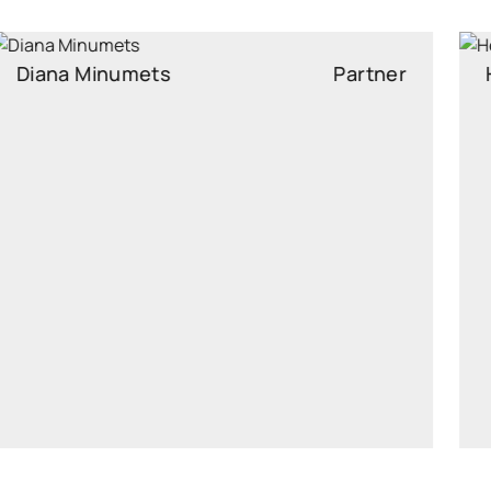
Henri Ratnik
Partner
henri.ratnik@widen.legal
LinkedIn
+372 5621 2613