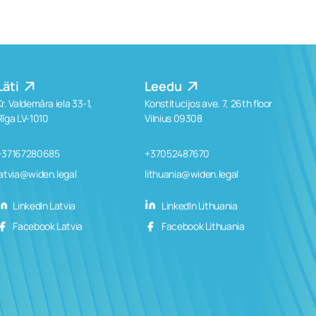
Läti
Leedu
Kr. Valdemāra iela 33-1,
Konstitucijos ave. 7, 26th floor
Rīga LV-1010
Vilnius 09308
+37167280685
+37052487670
latvia@widen.legal
lithuania@widen.legal
LinkedIn Latvia
LinkedIn Lithuania
Facebook Latvia
Facebook Lithuania