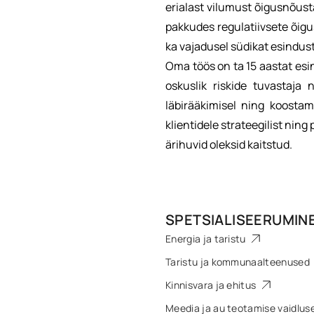
erialast vilumust õigusnõust
pakkudes regulatiivsete õig
ka vajadusel südikat esindus
Oma töös on ta 15 aastat esin
oskuslik riskide tuvastaja 
läbirääkimisel ning koost
klientidele strateegilist ning 
ärihuvid oleksid kaitstud.
SPETSIALISEERUMIN
Energia ja taristu
Taristu ja kommunaalteenused
Kinnisvara ja ehitus
Meedia ja au teotamise vaidlu