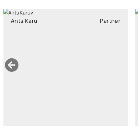
Diana Minumets
Partner
diana.minumets@widen.legal
LinkedIn
+372 518 6376