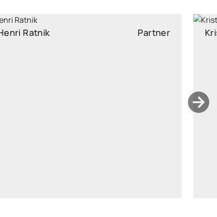
Kristi Sild
Partner
kristi.sild@widen.legal
LinkedIn
+372 511 7727