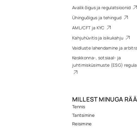
Avalik õigus ja regulatsioonid
Ühinguõigus ja tehingud
AML/CFT ja KYC
Kahjuhüvitis ja isikukahju
Vaidluste lahendamine ja arbit
Keskkonna-, sotsiaal- ja
juhtimisküsimuste (ESG) regula
MILLEST MINUGA RÄÄ
Tennis
Tantsimine
Reisimine