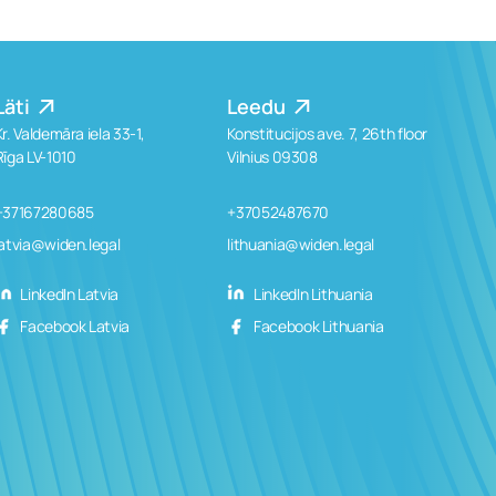
Läti
Leedu
Kr. Valdemāra iela 33-1,
Konstitucijos ave. 7, 26th floor
Rīga LV-1010
Vilnius 09308
+37167280685
+37052487670
latvia@widen.legal
lithuania@widen.legal
LinkedIn Latvia
LinkedIn Lithuania
Facebook Latvia
Facebook Lithuania