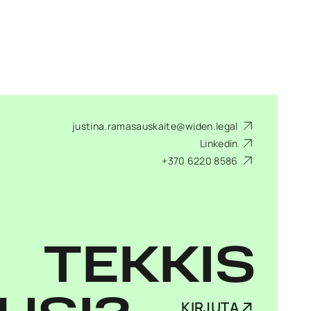
justina.ramasauskaite@widen.legal
Linkedin
+370 6220 8586
TEKKIS
KIRJUTA