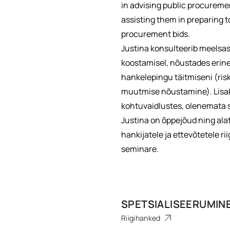
in advising public procureme
assisting them in preparing to
procurement bids.
Justina konsulteerib meelsas
koostamisel, nõustades erine
hankelepingu täitmiseni (ris
muutmise nõustamine). Lisaks
kohtuvaidlustes, olenemata sel
Justina on õppejõud ning alat
hankijatele ja ettevõtetele r
seminare.
SPETSIALISEERUMIN
Riigihanked