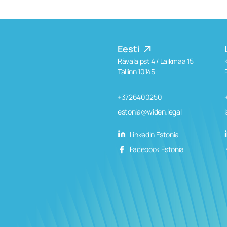
Eesti
Rävala pst 4 / Laikmaa 15
Tallinn 10145
+3726400250
estonia@widen.legal
LinkedIn Estonia
Facebook Estonia