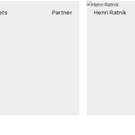
Henri Ratnik
Partner
henri.ratnik@widen.legal
LinkedIn
+372 5621 2613