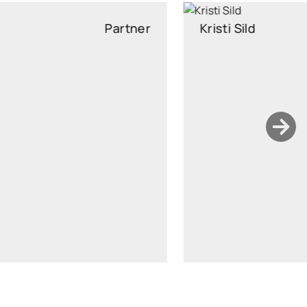
Kristi Sild
Partner
kristi.sild@widen.legal
LinkedIn
+372 511 7727