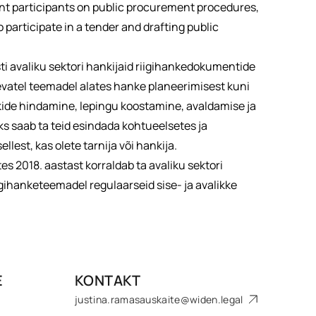
nt participants on public procurement procedures,
 participate in a tender and drafting public
ti avaliku sektori hankijaid riigihankedokumentide
vatel teemadel alates hanke planeerimisest kuni
kide hindamine, lepingu koostamine, avaldamise ja
 saab ta teid esindada kohtueelsetes ja
lest, kas olete tarnija või hankija.
es 2018. aastast korraldab ta avaliku sektori
iigihanketeemadel regulaarseid sise- ja avalikke
E
KONTAKT
justina.ramasauskaite@widen.legal