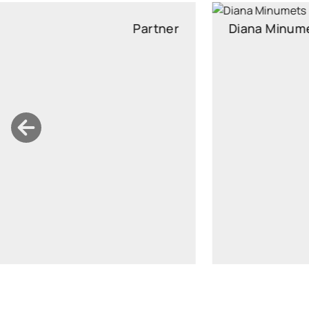
Diana Minumets
Partner
diana.minumets@widen.legal
LinkedIn
+372 518 6376