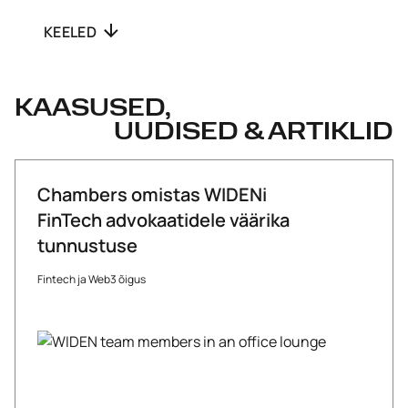
KEELED
KAASUSED,
UUDISED & ARTIKLID
Chambers omistas WIDENi
FinTech advokaatidele väärika
tunnustuse
Fintech ja Web3 õigus