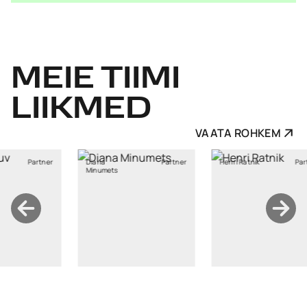
MEIE
TIIMI
LIIKMED
VAATA ROHKEM
a
Partner
Henri Ratnik
Partner
Kristi Sild
mets