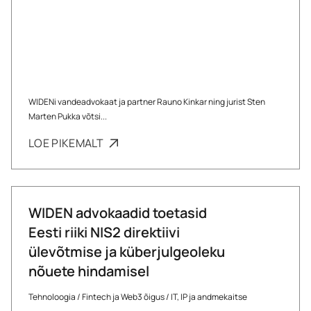
WIDENi vandeadvokaat ja partner Rauno Kinkar ning jurist Sten
Marten Pukka võtsi...
LOE PIKEMALT
WIDEN advokaadid toetasid
Eesti riiki NIS2 direktiivi
ülevõtmise ja küberjulgeoleku
nõuete hindamisel
Tehnoloogia
/
Fintech ja Web3 õigus
/
IT, IP ja andmekaitse