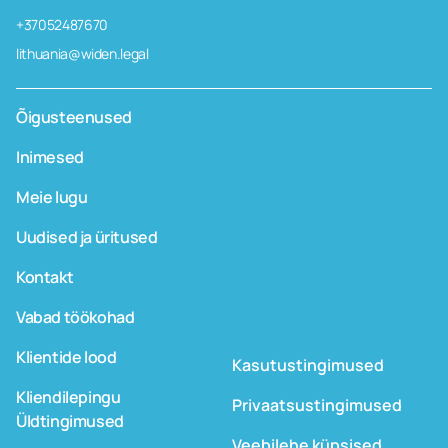
+37052487670
lithuania@widen.legal
Õigusteenused
Inimesed
Meie lugu
Uudised ja üritused
Kontakt
Vabad töökohad
Klientide lood
Kasutustingimused
Kliendilepingu
Privaatsustingimused
Üldtingimused
Veebilehe küpsised