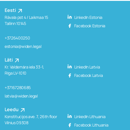
Eesti
Rävala pst 4 / Laikmaa 15
LinkedIn Estonia
Tallinn 10145
Facebook Estonia
+3726400250
estonia@widen.legal
Läti
Kr. Valdemāra iela 33-1,
LinkedIn Latvia
Rīga LV-1010
Facebook Latvia
+37167280685
latvia@widen.legal
Leedu
Konstitucijos ave. 7, 26th floor
LinkedIn Lithuania
Vilnius 09308
Facebook Lithuania