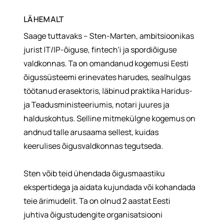
LÄHEMALT
Saage tuttavaks – Sten-Marten, ambitsioonikas
jurist IT/IP-õiguse, fintech'i ja spordiõiguse
valdkonnas. Ta on omandanud kogemusi Eesti
õigussüsteemi erinevates harudes, sealhulgas
töötanud erasektoris, läbinud praktika Haridus-
ja Teadusministeeriumis, notari juures ja
halduskohtus. Selline mitmekülgne kogemus on
andnud talle arusaama sellest, kuidas
keerulises õigusvaldkonnas tegutseda.
Sten võib teid ühendada õigusmaastiku
ekspertidega ja aidata kujundada või kohandada
teie ärimudelit. Ta on olnud 2 aastat Eesti
juhtiva õigustudengite organisatsiooni