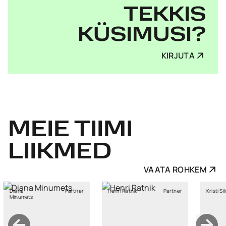
TEKKIS
KÜSIMUSI?
KIRJUTA
MEIE
TIIMI
LIIKMED
VAATA ROHKEM
Partner
Henri Ratnik
Partner
Kristi Sild
ts