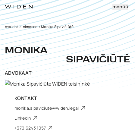
menüü
Avaleht
>
Inimesed
>
Monika Sipavičiūtė
MONIKA
SIPAVIČIŪTĖ
ADVOKAAT
KONTAKT
monika.sipaviciute@widen.legal
Linkedin
+370 6243 1057