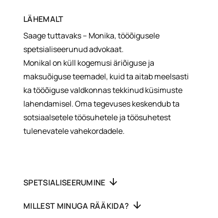
LÄHEMALT
Saage tuttavaks – Monika, tööõigusele
spetsialiseerunud advokaat.
Monikal on küll kogemusi äriõiguse ja
maksuõiguse teemadel, kuid ta aitab meelsasti
ka tööõiguse valdkonnas tekkinud küsimuste
lahendamisel. Oma tegevuses keskendub ta
sotsiaalsetele töösuhetele ja töösuhetest
tulenevatele vahekordadele.
SPETSIALISEERUMINE
MILLEST MINUGA RÄÄKIDA?