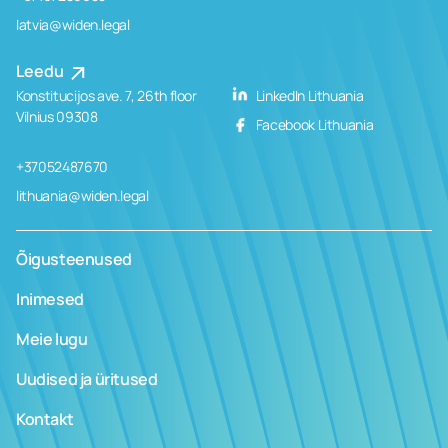
latvia@widen.legal
Leedu
Konstitucijos ave. 7, 26th floor
LinkedIn Lithuania
Vilnius 09308
Facebook Lithuania
+37052487670
lithuania@widen.legal
Õigusteenused
Inimesed
Meie lugu
Uudised ja üritused
Kontakt