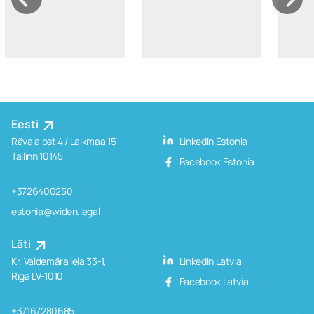
Eesti
Rävala pst 4 / Laikmaa 15
LinkedIn Estonia
Tallinn 10145
Facebook Estonia
+3726400250
estonia@widen.legal
Läti
Kr. Valdemāra iela 33-1,
LinkedIn Latvia
Rīga LV-1010
Facebook Latvia
+37167280685