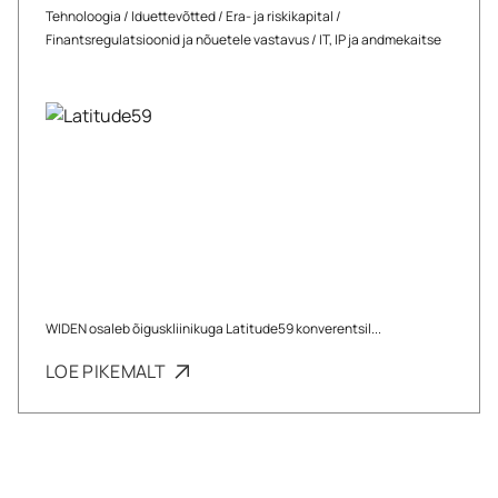
Tehnoloogia
/
Iduettevõtted
/
Era- ja riskikapital
/
Finantsregulatsioonid ja nõuetele vastavus
/
IT, IP ja andmekaitse
WIDEN osaleb õiguskliinikuga Latitude59 konverentsil...
LOE PIKEMALT