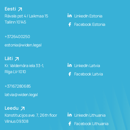
Eesti
Rävala pst 4 / Laikmaa 15
LinkedIn Estonia
Tallinn 10145
Facebook Estonia
+3726400250
estonia@widen.legal
Läti
Kr. Valdemāra iela 33-1,
LinkedIn Latvia
Rīga LV-1010
Facebook Latvia
+37167280685
latvia@widen.legal
Leedu
Konstitucijos ave. 7, 26th floor
LinkedIn Lithuania
Vilnius 09308
Facebook Lithuania