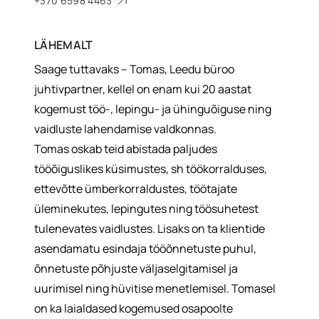
+370 6598 4463
LÄHEMALT
Saage tuttavaks – Tomas, Leedu büroo
juhtivpartner, kellel on enam kui 20 aastat
kogemust töö-, lepingu- ja ühinguõiguse ning
vaidluste lahendamise valdkonnas.
Tomas oskab teid abistada paljudes
tööõiguslikes küsimustes, sh töökorralduses,
ettevõtte ümberkorraldustes, töötajate
üleminekutes, lepingutes ning töösuhetest
tulenevates vaidlustes. Lisaks on ta klientide
asendamatu esindaja tööõnnetuste puhul,
õnnetuste põhjuste väljaselgitamisel ja
uurimisel ning hüvitise menetlemisel. Tomasel
on ka laialdased kogemused osapoolte