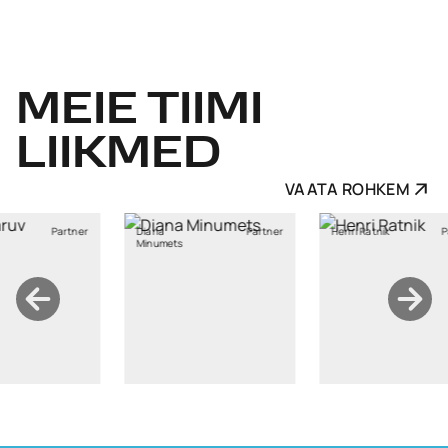
MEIE
TIIMI
LIIKMED
VAATA ROHKEM
a
Partner
Henri Ratnik
Partner
Kristi Sild
mets