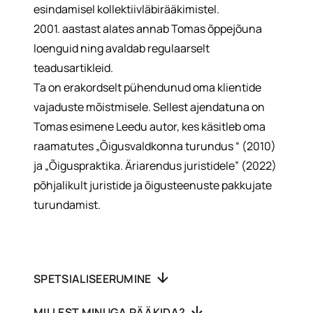
esindamisel kollektiivläbirääkimistel.
2001. aastast alates annab Tomas õppejõuna
loenguid ning avaldab regulaarselt
teadusartikleid.
Ta on erakordselt pühendunud oma klientide
vajaduste mõistmisele. Sellest ajendatuna on
Tomas esimene Leedu autor, kes käsitleb oma
raamatutes „Õigusvaldkonna turundus “ (2010)
ja „Õiguspraktika. Äriarendus juristidele” (2022)
põhjalikult juristide ja õigusteenuste pakkujate
turundamist.
SPETSIALISEERUMINE
MILLEST MINUGA RÄÄKIDA?