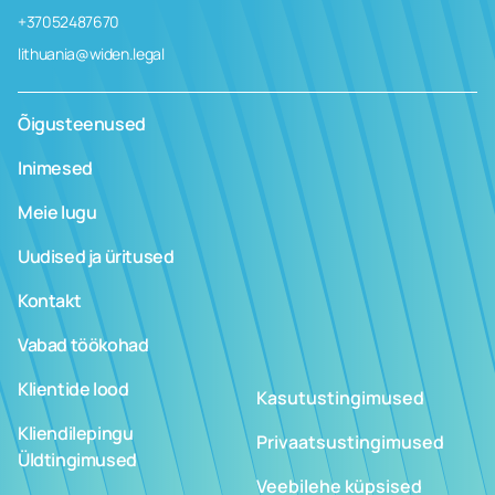
+37052487670
lithuania@widen.legal
Õigusteenused
Inimesed
Meie lugu
Uudised ja üritused
Kontakt
Vabad töökohad
Klientide lood
Kasutustingimused
Kliendilepingu
Privaatsustingimused
Üldtingimused
Veebilehe küpsised